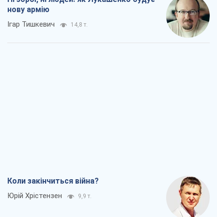
нову армію
Ігар Тишкевич
14,8 т.
Коли закінчиться війна?
Юрій Хрістензен
9,9 т.