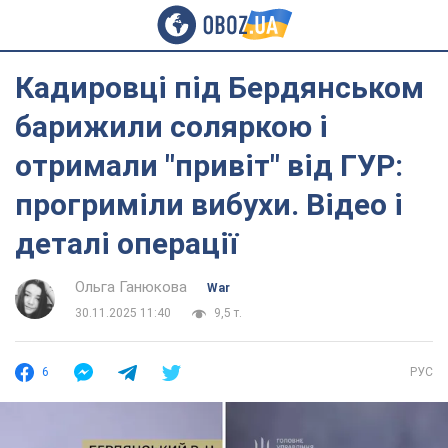
Кадировці під Бердянськом
барижили соляркою і
отримали "привіт" від ГУР:
прогриміли вибухи. Відео і
деталі операції
Ольга Ганюкова
War
30.11.2025 11:40
9,5 т.
6
РУС