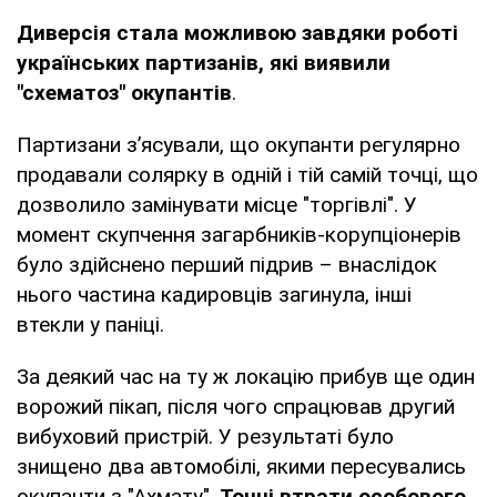
Диверсія стала можливою завдяки роботі
українських партизанів, які виявили
"схематоз" окупантів
.
Партизани з’ясували, що окупанти регулярно
продавали солярку в одній і тій самій точці, що
дозволило замінувати місце "торгівлі". У
момент скупчення загарбників-корупціонерів
було здійснено перший підрив – внаслідок
нього частина кадировців загинула, інші
втекли у паніці.
За деякий час на ту ж локацію прибув ще один
ворожий пікап, після чого спрацював другий
вибуховий пристрій. У результаті було
знищено два автомобілі, якими пересувались
окупанти з "Ахмату".
Точні втрати особового