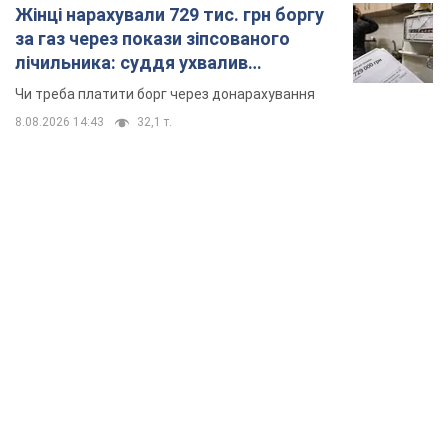
Жінці нарахували 729 тис. грн боргу
за газ через покази зіпсованого
лічильника: суддя ухвалив
неочікуване рішення
Чи треба платити борг через донарахування
8.08.2026 14:43
32,1 т.