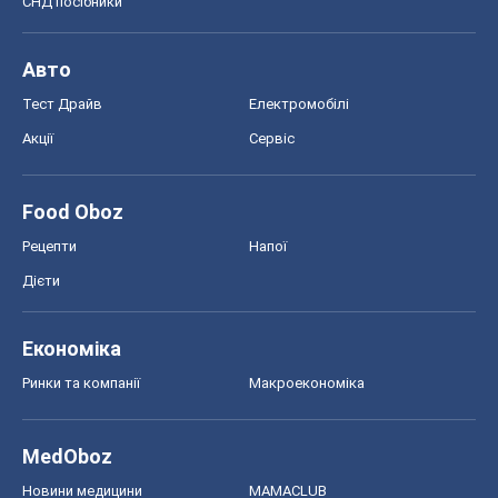
СНД посібники
Авто
Тест Драйв
Електромобілі
Акції
Сервіс
Food Oboz
Рецепти
Напої
Дієти
Економіка
Ринки та компанії
Макроекономіка
MedOboz
Новини медицини
MAMACLUB