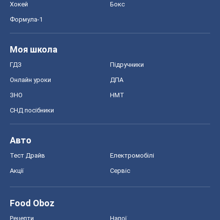
Хокей
Бокс
Формула-1
Моя школа
ГДЗ
Підручники
Онлайн уроки
ДПА
ЗНО
НМТ
СНД посібники
Авто
Тест Драйв
Електромобілі
Акції
Сервіс
Food Oboz
Рецепти
Напої