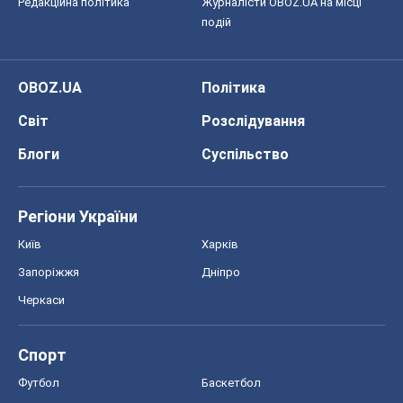
Редакційна політика
Журналісти OBOZ.UA на місці
подій
OBOZ.UA
Політика
Світ
Розслідування
Блоги
Суспільство
Регіони України
Київ
Харків
Запоріжжя
Дніпро
Черкаси
Спорт
Футбол
Баскетбол