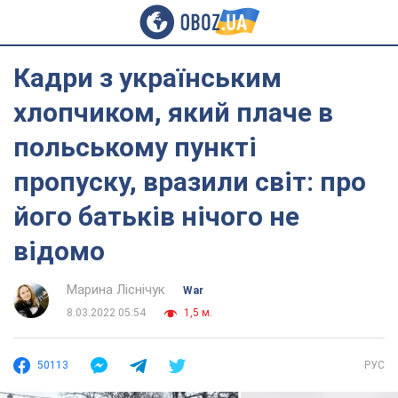
Кадри з українським
хлопчиком, який плаче в
польському пункті
пропуску, вразили світ: про
його батьків нічого не
відомо
Марина Ліснічук
War
8.03.2022 05:54
1,5 м.
50113
РУС