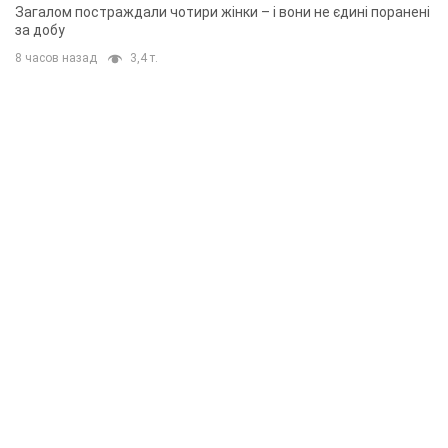
Загалом постраждали чотири жінки – і вони не єдині поранені
за добу
8 часов назад
3,4 т.