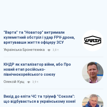
"Варта" та "Новатор" витримали
кулеметний обстріл і удар FPV-дрона,
врятувавши життя офіцеру ЗСУ
Українська Бронетехніка
3,8 т.
КНДР як каталізатор війни, або Про
новий етап російсько-
північнокорейського союзу
Олексій Кущ
3,9 т.
Вихід до еліти ЧС та тріумф "Сокола":
що відбувається в українському хокеї