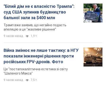
"Білий дім не є власністю Трампа":
суд США зупинив будівництво
бальної зали за $400 млн
Трамп вже заявив, що негайно подасть
апеляцію а це "жахливе рішення"
9 часов назад
1,9 т.
Війна змінює не лише тактику: в НГУ
показали інженерні рішення проти
російських FPV-дронів. Фото
Це "постапокаліптична естетика зі світу
"Шаленого Макса"
9 часов назад
7,5 т.