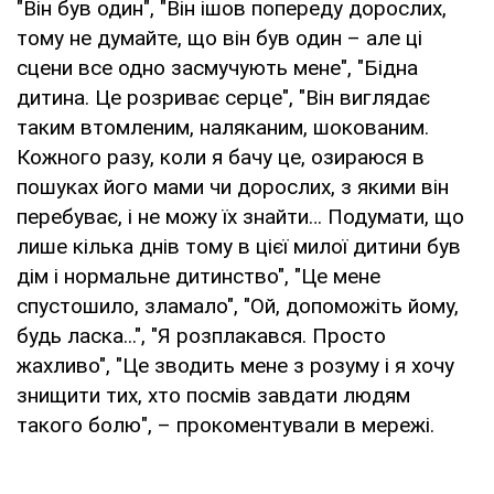
"Він був один", "Він ішов попереду дорослих,
тому не думайте, що він був один – але ці
сцени все одно засмучують мене", "Бідна
дитина. Це розриває серце", "Він виглядає
таким втомленим, наляканим, шокованим.
Кожного разу, коли я бачу це, озираюся в
пошуках його мами чи дорослих, з якими він
перебуває, і не можу їх знайти… Подумати, що
лише кілька днів тому в цієї милої дитини був
дім і нормальне дитинство", "Це мене
спустошило, зламало", "Ой, допоможіть йому,
будь ласка...", "Я розплакався. Просто
жахливо", "Це зводить мене з розуму і я хочу
знищити тих, хто посмів завдати людям
такого болю", – прокоментували в мережі.