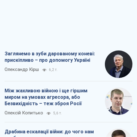
Заглянемо в зуби дарованому коневі:
прискіпливо – про допомогу Україні
Олександр Кірш
6,2 т.
Між жахливою війною і ще гіршим
миром на умовах агресора, або
Безвихідність – теж зброя Росії
Олексій Копитько
5,6 т.
Драбина ескалації війни: до чого нам