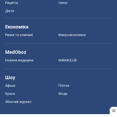
Рецепти
Напої
Дієти
Економіка
Ринки та компанії
Макроекономіка
MedOboz
Новини медицини
MAMACLUB
Шоу
Афіша
Плітки
Краса
Мода
Жіночий журнал