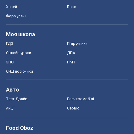
Хокей
Бокс
Формула-1
Моя школа
ГДЗ
Підручники
Онлайн уроки
ДПА
ЗНО
НМТ
СНД посібники
Авто
Тест Драйв
Електромобілі
Акції
Сервіс
Food Oboz