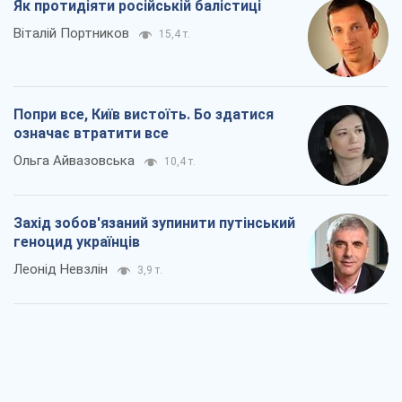
Як протидіяти російській балістиці
Віталій Портников
15,4 т.
Попри все, Київ вистоїть. Бо здатися
означає втратити все
Ольга Айвазовська
10,4 т.
Захід зобов'язаний зупинити путінський
геноцид українців
Леонід Невзлін
3,9 т.