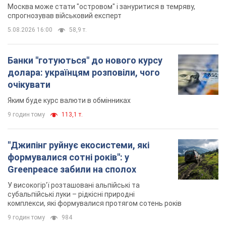
Москва може стати "островом" і зануритися в темряву,
спрогнозував військовий експерт
5.08.2026 16:00
58,9 т.
Банки "готуються" до нового курсу
долара: українцям розповіли, чого
очікувати
Яким буде курс валюти в обмінниках
9 годин тому
113,1 т.
"Джипінг руйнує екосистеми, які
формувалися сотні років": у
Greenpeace забили на сполох
У високогір'ї розташовані альпійські та
субальпійські луки – рідкісні природні
комплекси, які формувалися протягом сотень років
9 годин тому
984