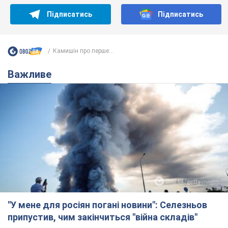
Підписатись
Підписатись
Камишін про перше...
Важливе
"У мене для росіян погані новини": Селезньов
припустив, чим закінчиться "війна складів"