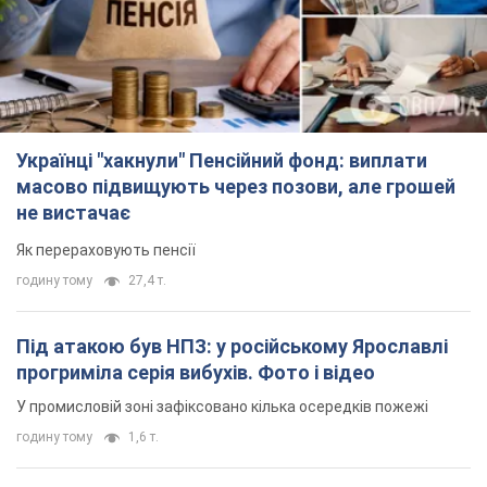
Українці "хакнули" Пенсійний фонд: виплати
масово підвищують через позови, але грошей
не вистачає
Як перераховують пенсії
годину тому
27,4 т.
Під атакою був НПЗ: у російському Ярославлі
прогриміла серія вибухів. Фото і відео
У промисловій зоні зафіксовано кілька осередків пожежі
годину тому
1,6 т.