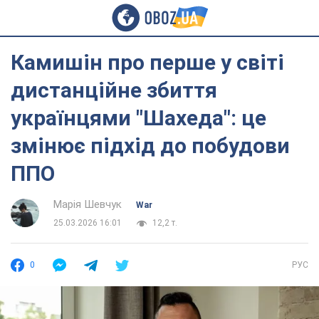
Камишін про перше у світі
дистанційне збиття
українцями "Шахеда": це
змінює підхід до побудови
ППО
Марія Шевчук
War
25.03.2026 16:01
12,2 т.
0
РУС