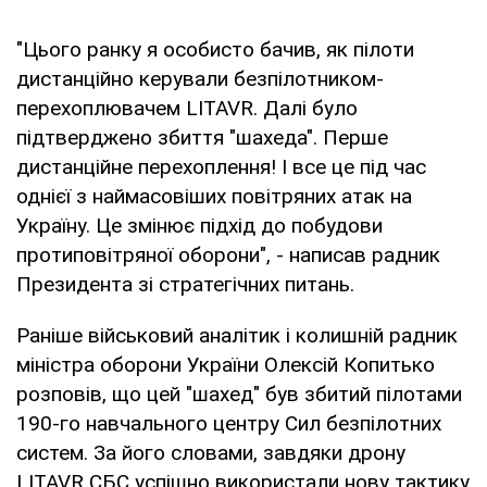
"Цього ранку я особисто бачив, як пілоти
дистанційно керували безпілотником-
перехоплювачем LITAVR. Далі було
підтверджено збиття "шахеда". Перше
дистанційне перехоплення! І все це під час
однієї з наймасовіших повітряних атак на
Україну. Це змінює підхід до побудови
протиповітряної оборони", - написав радник
Президента зі стратегічних питань.
Раніше військовий аналітик і колишній радник
міністра оборони України Олексій Копитько
розповів, що цей "шахед" був збитий пілотами
190-го навчального центру Сил безпілотних
систем. За його словами, завдяки дрону
LITAVR СБС успішно використали нову тактику