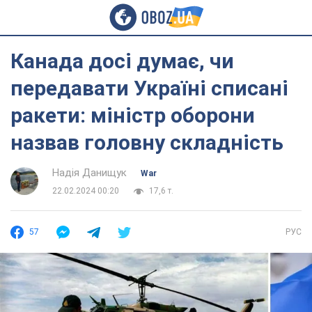
Канада досі думає, чи
передавати Україні списані
ракети: міністр оборони
назвав головну складність
Надія Данищук
War
22.02.2024 00:20
17,6 т.
57
РУС