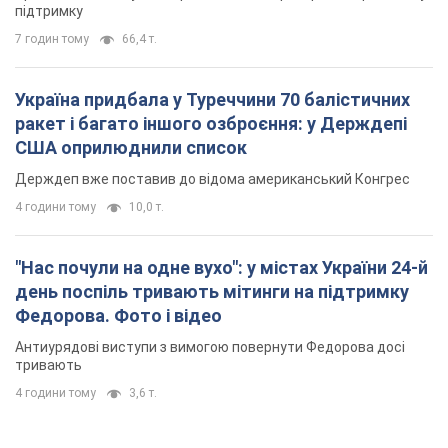
підтримку
7 годин тому
66,4 т.
Україна придбала у Туреччини 70 балістичних
ракет і багато іншого озброєння: у Держдепі
США оприлюднили список
Держдеп вже поставив до відома американський Конгрес
4 години тому
10,0 т.
"Нас почули на одне вухо": у містах України 24-й
день поспіль тривають мітинги на підтримку
Федорова. Фото і відео
Антиурядові виступи з вимогою повернути Федорова досі
тривають
4 години тому
3,6 т.