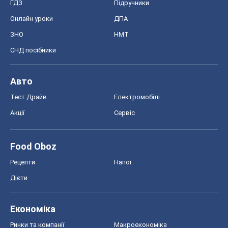
ГДЗ
Підручники
Онлайн уроки
ДПА
ЗНО
НМТ
СНД посібники
Авто
Тест Драйв
Електромобілі
Акції
Сервіс
Food Oboz
Рецепти
Напої
Дієти
Економіка
Ринки та компанії
Макроекономіка