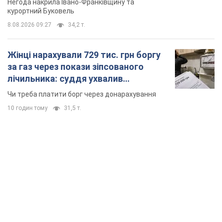
Негода накрила Івано-Франківщину та
курортний Буковель
8.08.2026 09:27
34,2 т.
Жінці нарахували 729 тис. грн боргу
за газ через покази зіпсованого
лічильника: суддя ухвалив
неочікуване рішення
Чи треба платити борг через донарахування
10 годин тому
31,5 т.