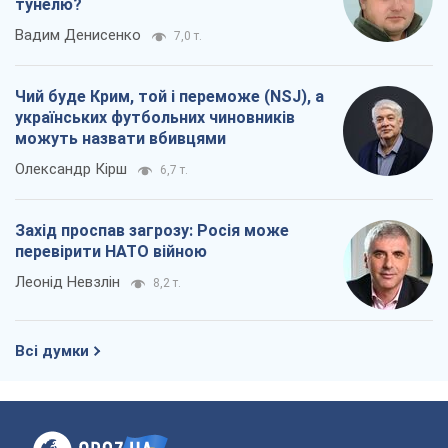
Захід проспав загрозу: Росія може
перевірити НАТО війною
Леонід Невзлін
8,2 т.
Всі думки
Про компанію
Команда
Правова інформація
Політика конфіденційності
Реклама на сайті
Документи
Редакційна політика
Журналісти OBOZ.UA на місці
подій