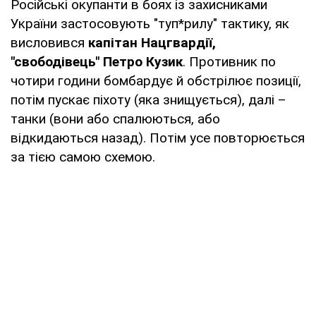
Російські окупанти в боях із захисниками
України застосовують "туп*рилу" тактику, як
висловився
капітан Нацгвардії,
"свободівець" Петро Кузик
. Противник по
чотири години бомбардує й обстрілює позиції,
потім пускає піхоту (яка знищується), далі –
танки (вони або спалюються, або
відкидаються назад). Потім усе повторюється
за тією самою схемою.