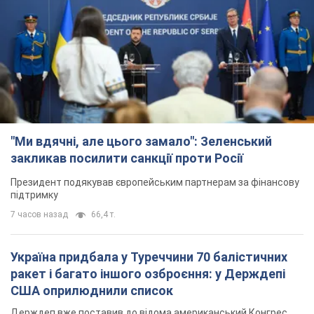
"Ми вдячні, але цього замало": Зеленський
закликав посилити санкції проти Росії
Президент подякував європейським партнерам за фінансову
підтримку
7 часов назад
66,4 т.
Україна придбала у Туреччини 70 балістичних
ракет і багато іншого озброєння: у Держдепі
США оприлюднили список
Держдеп вже поставив до відома американський Конгрес
4 часа назад
9,8 т.
"Нас почули на одне вухо": у містах України 24-й
день поспіль тривають мітинги на підтримку
Федорова. Фото і відео
Антиурядові виступи з вимогою повернути Федорова досі
тривають