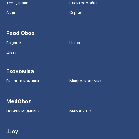
Економіка
Ринки та компанії
Макроекономіка
MedOboz
Новини медицини
MAMACLUB
Шоу
Афіша
Плітки
Краса
Мода
Жіночий журнал