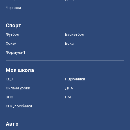
Моя школа
ГДЗ
Підручники
Онлайн уроки
ДПА
ЗНО
НМТ
СНД посібники
Авто
Тест Драйв
Електромобілі
Акції
Сервіс
Food Oboz
Рецепти
Напої
Дієти