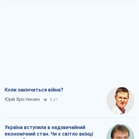
Коли закінчиться війна?
Юрій Хрістензен
8,4 т.
Україна вступила в надзвичайний
економічний стан. Чи є світло вкінці
тунелю?
Вадим Денисенко
7,0 т.
Чий буде Крим, той і переможе (NSJ), а
українських футбольних чиновників
можуть назвати вбивцями
Олександр Кірш
6,7 т.