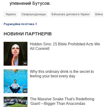
упевнений Бутусов.
Україна
Сіверськодонецьк
Військова допомога Україні
Війна в 
Редакційна політика