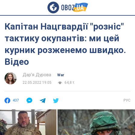
Капітан Нацгвардії "розніс"
тактику окупантів: ми цей
курник розженемо швидко.
Відео
Дар'я Дурова
War
22.05.2022 19:05
64,8 т.
437
РУС