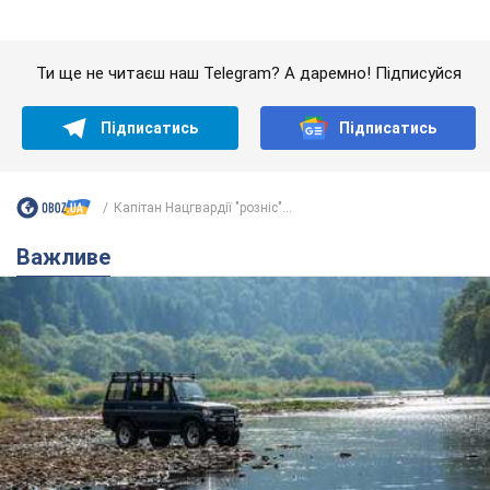
Важливе
Значні штрафи і спеціальні полігони: як
проблему джипінгу вирішують за кордоном
Україні не завадить взяти приклад із країн Європи
8.08.2026 05:10
2,3 т.
На Прикарпатті після аномальної