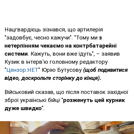
Нацгвардієць зізнався, що артилерія
"задовбує, чесно кажучи". "Тому ми
з
нетерпінням чекаємо на контрбатарейні
системи
. Кажуть, вони вже їдуть", – заявив
Кузик в інтерв'ю головному редактору
"
Цензор.НЕТ
" Юрію Бутусову
(щоб подивитися
відео, доскрольте сторінку до кінця).
Військовий сказав, що після поставок західної
зброї українські бійці "
розженуть цей курник
дуже швидко
".