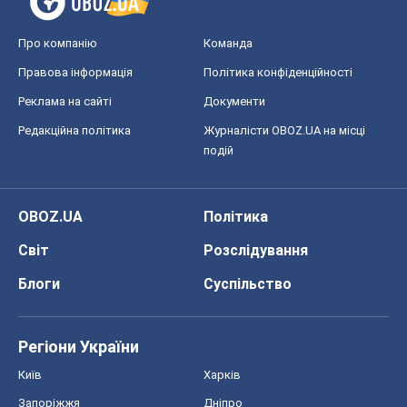
OBOZ.UA
Політика
Світ
Розслідування
Блоги
Суспільство
Регіони України
Київ
Харків
Запоріжжя
Дніпро
Черкаси
Спорт
Футбол
Баскетбол
Хокей
Бокс
Формула-1