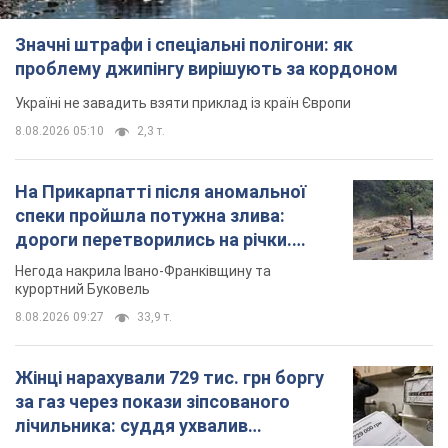
спеки пройшла потужна злива:
дороги перетворились на річки.
Відео
Негода накрила Івано-Франківщину та
курортний Буковель
8.08.2026 09:27
33,9 т.
Жінці нарахували 729 тис. грн боргу
за газ через покази зіпсованого
лічильника: суддя ухвалив
неочікуване рішення
Чи треба платити борг через донарахування
10 часов назад
31,5 т.