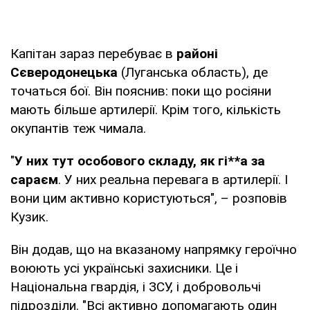
Капітан зараз перебуває в
районі
Сєверодонецька
(Луганська область), де
точаться бої. Він пояснив: поки що росіяни
мають більше артилерії. Крім того, кількість
окупантів теж чимала.
"
У них тут особового складу, як гі**а за
сараєм
. У них реальна перевага в артилерії. І
вони цим активно користуються", – розповів
Кузик.
Він додав, що на вказаному напрямку героїчно
воюють усі українські захисники. Це і
Національна гвардія, і ЗСУ, і добровольчі
підрозділи. "Всі активно допомагають один