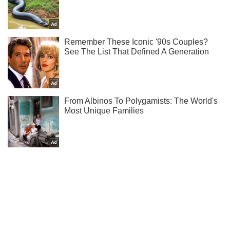
Ти ще не читаєш наш Telegram? А даремно! Підписуйся
Підписатись
Підписатись
Капітан Нацгвардії "розніс"...