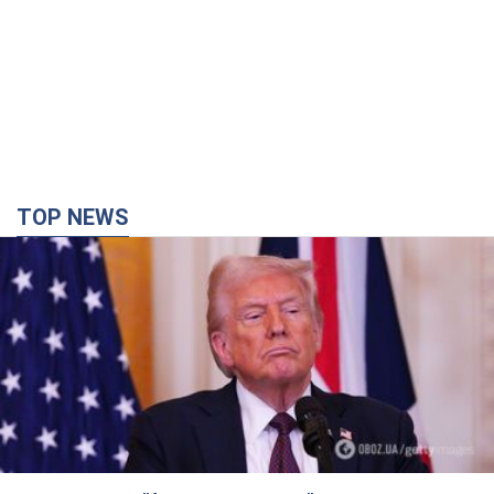
Кінець епохи "фактора Трампа": хто насправді
забезпечить Україні захист від російської
балістики. Інтерв’ю з Безсмертним
Володимир Зеленський зустрівся з українським дипломата
та окреслив нове бачення війни та ролі міжнародних
партнерів у боротьбі з Росією
5 годин тому
17,2 т.
У Києві внаслідок російської атаки загинула
людина, постраждали четверо. Фото
Ворог продовжує регулярний ракетний терор столиці
годину тому
27,1 т.