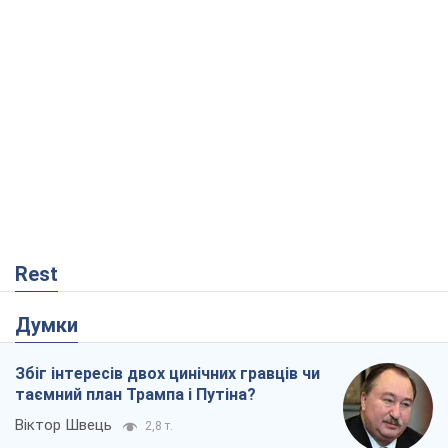
Збіг інтересів двох цинічних гравців чи
таємний план Трампа і Путіна?
Віктор Швець
2,8 т.
Мінськ готується до функціонування в
умовах масштабної воєнної кризи
Олександр Левченко
5,2 т.
Коли закінчиться війна?
Юрій Хрістензен
546