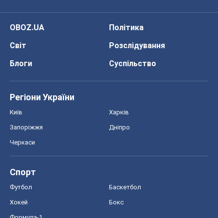
Спорт
Футбол
Баскетбол
Хокей
Бокс
Формула-1
Моя школа
ГДЗ
Підручники
Онлайн уроки
ДПА
ЗНО
НМТ
СНД посібники
Авто
Тест Драйв
Електромобілі
Акції
Сервіс