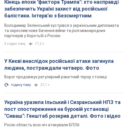
Україна уразила Ільський і Сизранський НПЗ та
пост спостереження на буровій установці
"Сиваш": Генштаб розкрив деталі. Фото і відео
Росію область всю ніч атакували БПЛА
5 годин тому
3,4 т.