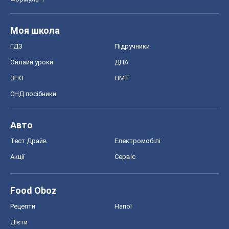
Food Oboz
Рецепти
Напої
Дієти
Економіка
Ринки та компанії
Макроекономіка
MedOboz
Новини медицини
MAMACLUB
Шоу
Афіша
Плітки
Краса
Мода
Жіночий журнал