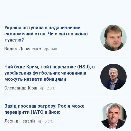
Захід проспав загрозу: Росія може
перевірити НАТО війною
Леонід Невзлін
5,6 т.
"Варта" та "Новатор" витримали
кулеметний обстріл і удар FPV-дрона,
врятувавши життя офіцеру ЗСУ
Українська Бронетехніка
4,5 т.
Всі думки
Про компанію
Команда