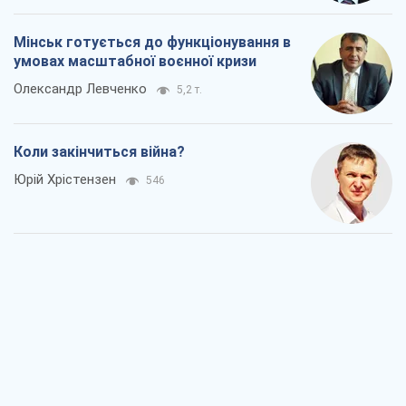
Україна вступила в надзвичайний
економічний стан. Чи є світло вкінці
тунелю?
Вадим Денисенко
348
Чий буде Крим, той і переможе (NSJ), а
українських футбольних чиновників
можуть назвати вбивцями
Олександр Кірш
2,0 т.