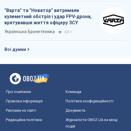
Правова інформація
Політика конфіденційності
Реклама на сайті
Документи
Редакційна політика
Журналісти OBOZ.UA на місці
подій
OBOZ.UA
Політика
Світ
Розслідування
Блоги
Суспільство
Регіони України
Київ
Харків
Запоріжжя
Дніпро
Черкаси