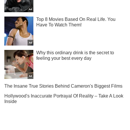
Підпишись на Telegram-канал і подивись, що відбудеться
далі!