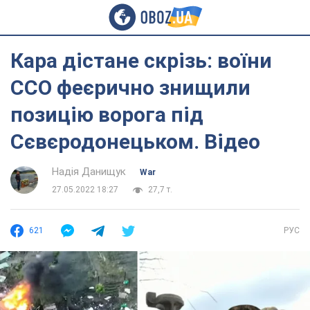
Кара дістане скрізь: воїни
ССО феєрично знищили
позицію ворога під
Сєвєродонецьком. Відео
Надія Данищук
War
27.05.2022 18:27
27,7 т.
621
РУС