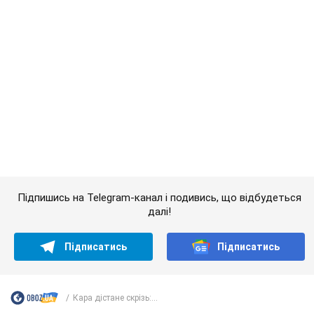
Підписатись
Підписатись
Кара дістане скрізь:...
Важливе
АЗС "готуються" до суттєвого підвищення цін:
українцям розповіли, чого очікувати
Як на заправках уже змінили вартість пального