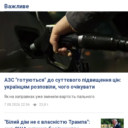
7.08.2026 22:56
23,8 т.
"Білий дім не є власністю Трампа":
суд США зупинив будівництво
бальної зали за $400 млн
Трамп вже заявив, що негайно подасть
апеляцію а це "жахливе рішення"
12 годин тому
3,2 т.
Війна змінює не лише тактику: в НГУ
показали інженерні рішення проти
російських FPV-дронів. Фото
Це "постапокаліптична естетика зі світу
"Шаленого Макса"
12 годин тому
9,9 т.