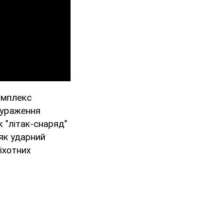
омплекс
 ураження
 "літак-снаряд"
як ударний
іхотних