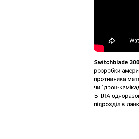
Switchblade 30
розробки америк
противника мет
чи "дрон-каміка
БПЛА одноразов
підрозділів лан