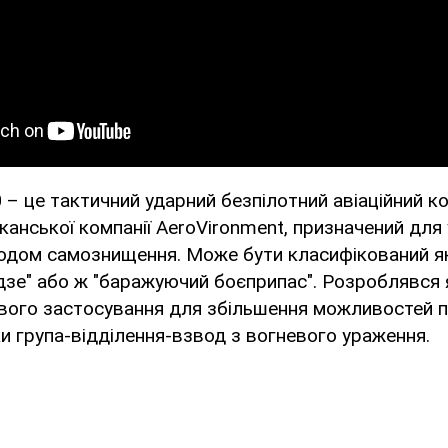
0
– це тактичний ударний безпілотний авіаційний к
анської компанії AeroVironment, призначений для
одом самознищення. Може бути класифікований як
дзе" або ж "баражуючий боєприпас". Розроблявся 
ого застосування для збільшення можливостей п
ки група-відділення-взвод з вогневого ураження.