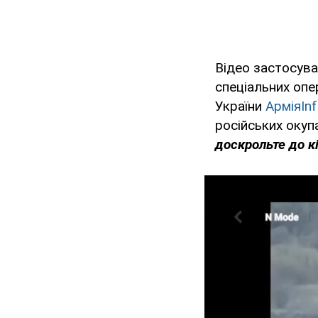
Відео застосува
спеціальних оп
України
АрміяIn
російських окупа
доскрольте до кі