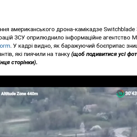
ння американського дрона-камікадзе Switchblade 
ерацій ЗСУ оприлюднило інформаційне агентство 
form
. У кадрі видно, як баражуючий боєприпас зни
нтів, які пиячили на танку
(щоб подивитися усі фото
нця сторінки).