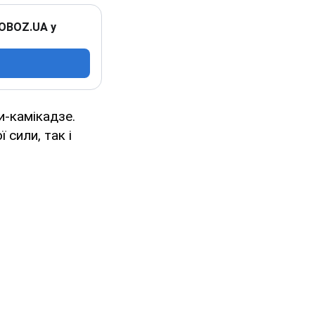
 OBOZ.UA у
и-камікадзе.
 сили, так і