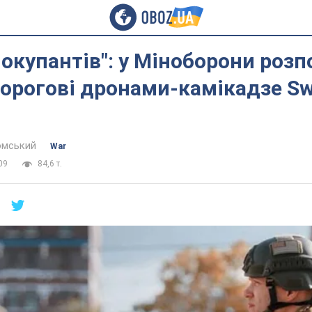
 окупантів": у Міноборони розп
ворогові дронами-камікадзе Sw
омський
War
09
84,6 т.