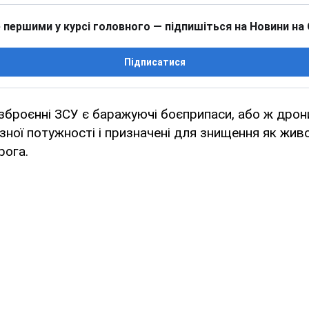
 першими у курсі головного — підпишіться на Новини на
Підписатися
зброєнні ЗСУ є баражуючі боєприпаси, або ж дрон
ної потужності і призначені для знищення як живої
рога.