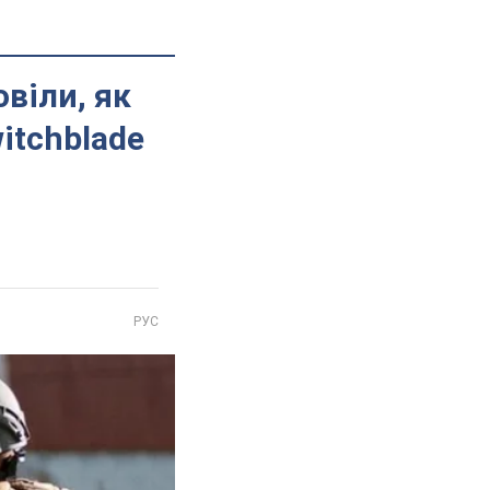
овіли, як
itchblade
РУС