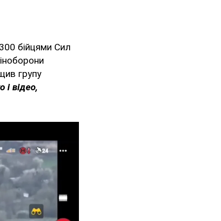
300 бійцями Сил
Міноборони
щив групу
 і відео,