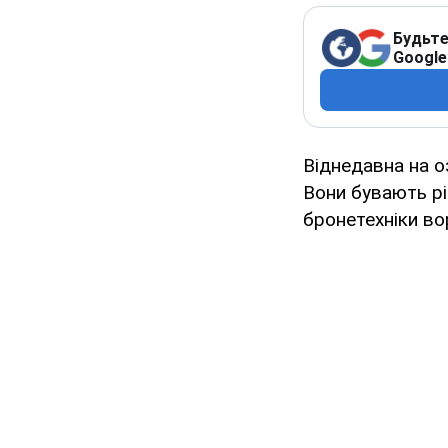
Будьте
Google
Віднедавна на о
Вони бувають різ
бронетехніки во