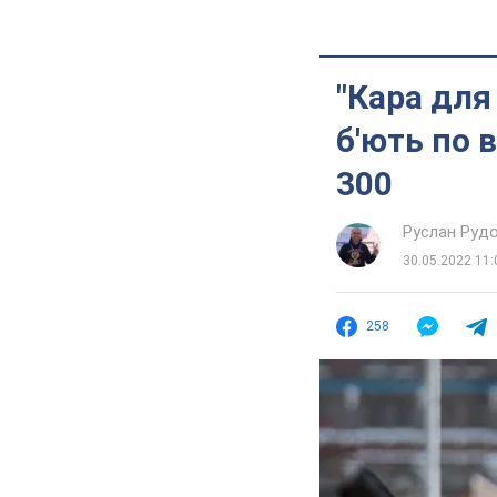
"Кара для
б'ють по 
300
Руслан Руд
30.05.2022 11:
258