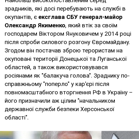
Найбільш високопоставленим серед
зрадників, які досі перебувають на службі в
окупантів, є
ексглава СБУ генерал-майор
Олександр Якименко
, який втік за своїм
господарем Віктором Януковичем у 2014 році
після спроби силового розгону Євромайдану.
Згодом він постачав зброю терористам на
окуповані території Донецької та Луганської
областей, а також використовувався
росіянами як "балакуча голова". Зраднику по-
справжньому "поперло" у кар'єрі після
повномасштабного вторгнення РФ в Україну –
його призначили аж цілим "начальником
державної служби безпеки Херсонської
області".