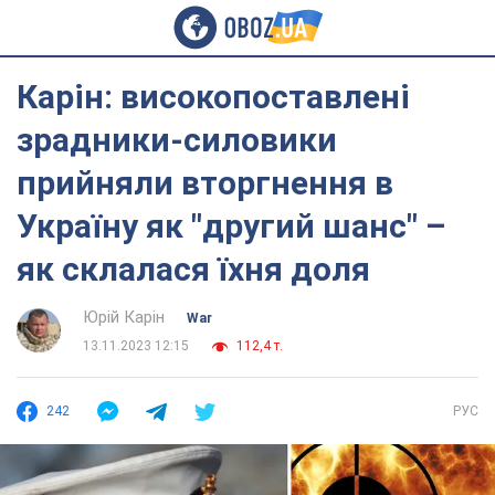
Карін: високопоставлені
зрадники-силовики
прийняли вторгнення в
Україну як "другий шанс" –
як склалася їхня доля
Юрій Карін
War
13.11.2023 12:15
112,4 т.
242
РУС