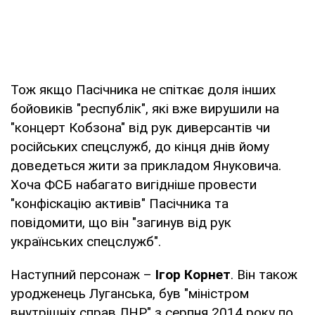
Тож якщо Пасічника не спіткає доля інших
бойовиків "республік", які вже вирушили на
"концерт Кобзона" від рук диверсантів чи
російських спецслужб, до кінця днів йому
доведеться жити за прикладом Януковича.
Хоча ФСБ набагато вигідніше провести
"конфіскацію активів" Пасічника та
повідомити, що він "загинув від рук
українських спецслужб".
Наступний персонаж –
Ігор Корнет
. Він також
уродженець Луганська, був "міністром
внутрішніх справ ЛНР" з серпня 2014 року по