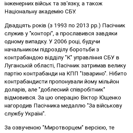
інженерних військ та зв'язку, а також
Національну академію СБУ.
Двадцять років (з 1993 по 2013 рр.) Пасічник
служив у "конторі", а прославився завдяки
одному випадку. У 2006 році, будучи
начальником підрозділу боротьби з
контрабандою відділу "К" управління СБУ в
Луганській області, Пасічник затримав велику
партію контрабанди на КПП "Ізварино". Нібито
контрабандисти пропонували йому мільйон
доларів, але "доблесний співробітник"
відмовився. За цю операцію Віктор Ющенко
нагородив Пасічника медаллю "За військову
службу Україні".
За озвученою "Миротворцем" версією, те