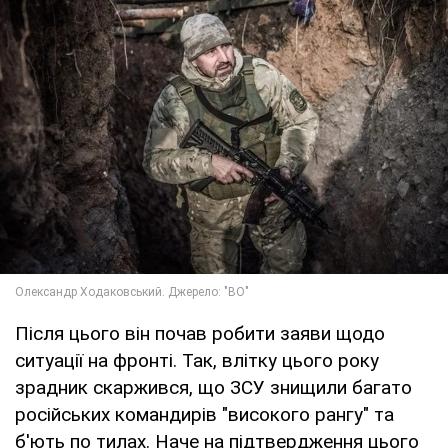
Після цього він почав робити заяви щодо
ситуації на фронті. Так, влітку цього року
зрадник скаржився, що ЗСУ знищили багато
російських командирів "високого рангу" та
б'ють по тилах. Наче на підтвердження цього