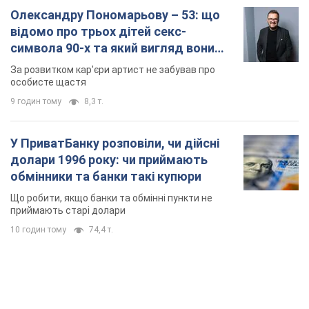
Олександру Пономарьову – 53: що
відомо про трьох дітей секс-
символа 90-х та який вигляд вони
мають
За розвитком кар'єри артист не забував про
особисте щастя
9 годин тому
8,3 т.
У ПриватБанку розповіли, чи дійсні
долари 1996 року: чи приймають
обмінники та банки такі купюри
Що робити, якщо банки та обмінні пункти не
приймають старі долари
10 годин тому
74,4 т.