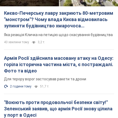
Києво-Печерську лавру закриють 80-метровим
"монстром"? Чому влада Києва відмовилась
зупиняти будівництво хмарочоса
"московського вірянина"
Яка реакція Кличка на петицію щодо скасування будівництва
43 хвилини тому
3,2 т.
Армія Росії здійснила масовану атаку на Одесу:
горіла історична частина міста, є постраждалі.
Фото та відео
Для терору ворог застосував ракети та дрони
2 години тому
51,7 т.
"Воюють проти продовольчої безпеки світу!"
Зеленський заявив, що армія Росії знову цілила
у порт в Одесі