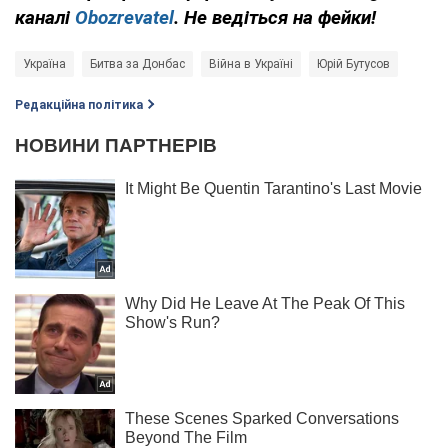
каналі
Obozrevatel
. Не ведіться на фейки!
Україна
Битва за Донбас
Війна в Україні
Юрій Бутусов
Редакційна політика