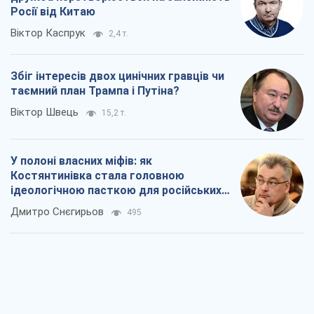
Росії від Китаю
Віктор Каспрук
2,4 т.
Збіг інтересів двох цинічних гравців чи
таємний план Трампа і Путіна?
Віктор Швець
15,2 т.
У полоні власних міфів: як
Костянтинівка стала головною
ідеологічною пасткою для російських
окупантів
Дмитро Снєгирьов
495