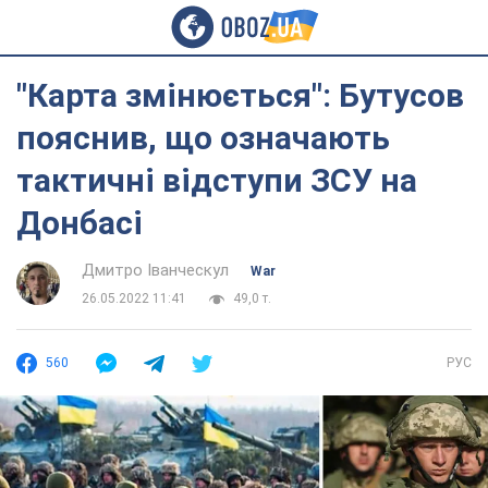
"Карта змінюється": Бутусов
пояснив, що означають
тактичні відступи ЗСУ на
Донбасі
Дмитро Іванческул
War
26.05.2022 11:41
49,0 т.
560
РУС