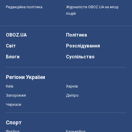
Редакційна політика
Журналісти OBOZ.UA на місці
подій
OBOZ.UA
Політика
Світ
Розслідування
Блоги
Суспільство
Регіони України
Київ
Харків
Запоріжжя
Дніпро
Черкаси
Спорт
Футбол
Баскетбол