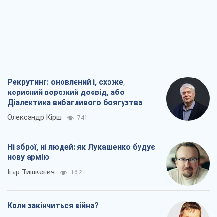
Рекрутинг: оновлений і, схоже,
корисний ворожий досвід, або
Діалектика вибагливого боягузтва
Олександр Кірш
741
Ні зброї, ні людей: як Лукашенко будує
нову армію
Ігар Тишкевич
16,2 т.
Коли закінчиться війна?