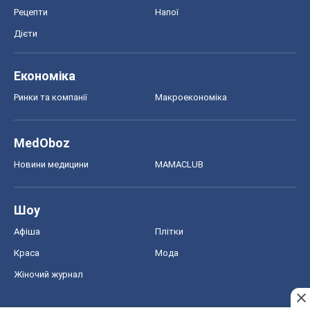
Рецепти
Напої
Дієти
Економіка
Ринки та компанії
Макроекономіка
MedOboz
Новини медицини
MAMACLUB
Шоу
Афіша
Плітки
Краса
Мода
Жіночий журнал