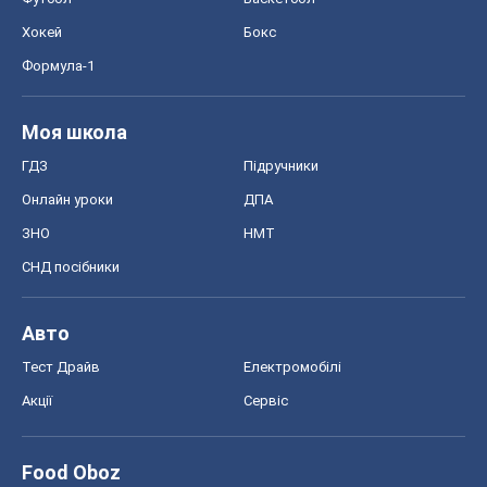
Хокей
Бокс
Формула-1
Моя школа
ГДЗ
Підручники
Онлайн уроки
ДПА
ЗНО
НМТ
СНД посібники
Авто
Тест Драйв
Електромобілі
Акції
Сервіс
Food Oboz