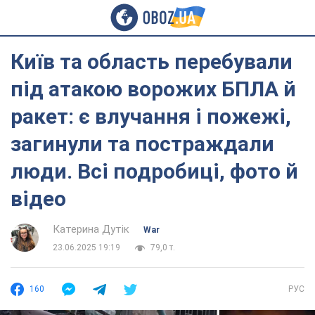
Київ та область перебували
під атакою ворожих БПЛА й
ракет: є влучання і пожежі,
загинули та постраждали
люди. Всі подробиці, фото й
відео
Катерина Дутік
War
23.06.2025 19:19
79,0 т.
160
РУС