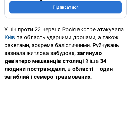
Підписатися
У ніч проти 23 червня Росія вкотре атакувала
Київ
та область ударними дронами, а також
ракетами, зокрема балістичними. Руйнувань
зазнала житлова забудова,
загинуло
дев'ятеро мешканців столиці
й іще
34
людини постраждали
, в
області
–
один
загиблий і семеро травмованих
.