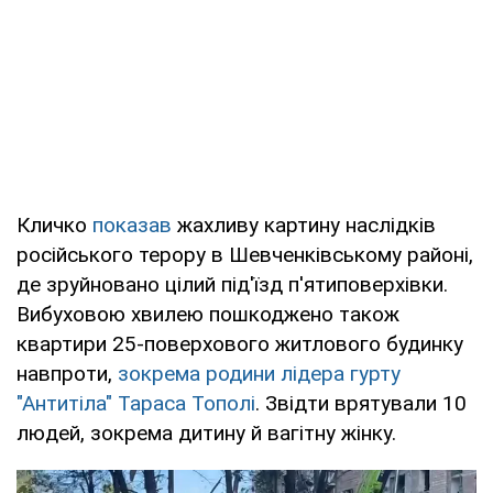
Кличко
показав
жахливу картину наслідків
російського терору в Шевченківському районі,
де зруйновано цілий під'їзд п'ятиповерхівки.
Вибуховою хвилею пошкоджено також
квартири 25-поверхового житлового будинку
навпроти,
зокрема родини лідера гурту
"Антитіла" Тараса Тополі
. Звідти врятували 10
людей, зокрема дитину й вагітну жінку.