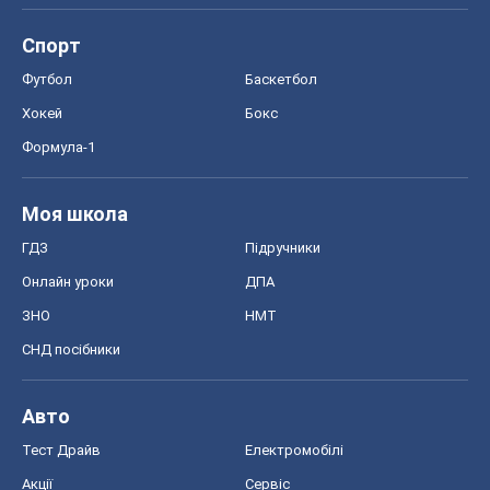
Спорт
Футбол
Баскетбол
Хокей
Бокс
Формула-1
Моя школа
ГДЗ
Підручники
Онлайн уроки
ДПА
ЗНО
НМТ
СНД посібники
Авто
Тест Драйв
Електромобілі
Акції
Сервіс