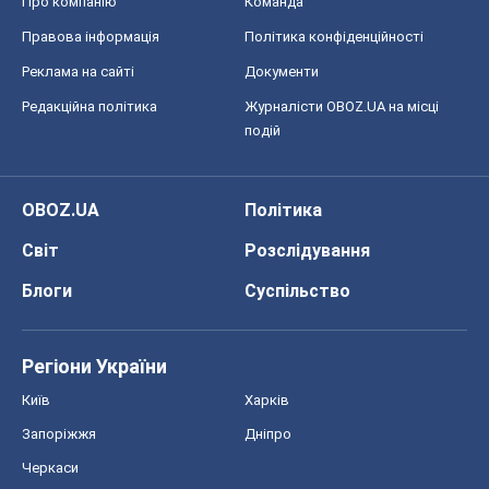
Про компанію
Команда
Правова інформація
Політика конфіденційності
Реклама на сайті
Документи
Редакційна політика
Журналісти OBOZ.UA на місці
подій
OBOZ.UA
Політика
Світ
Розслідування
Блоги
Суспільство
Регіони України
Київ
Харків
Запоріжжя
Дніпро
Черкаси