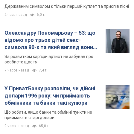
Державним символом є тільки перший куплет та приспів пісні
2 часа назад
6,0 т.
Олександру Пономарьову – 53: що
відомо про трьох дітей секс-
символа 90-х та який вигляд вони
мають
За розвитком кар'єри артист не забував про
особисте щастя
7 часов назад
7,4 т.
У ПриватБанку розповіли, чи дійсні
долари 1996 року: чи приймають
обмінники та банки такі купюри
Що робити, якщо банки та обмінні пункти не
приймають старі долари
9 часов назад
65,0 т.