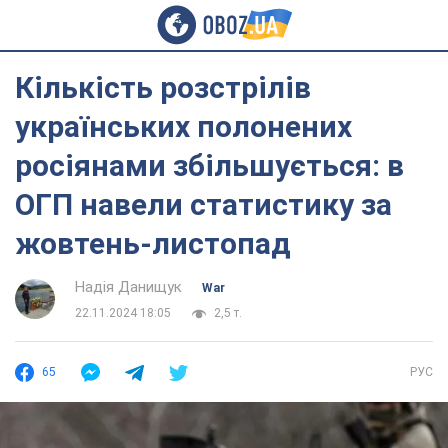
Кількість розстрілів
українських полонених
росіянами збільшується: в
ОГП навели статистику за
жовтень-листопад
Надія Данищук
War
22.11.2024 18:05
2,5 т.
65
РУС