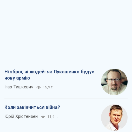
Ні зброї, ні людей: як Лукашенко будує
нову армію
Ігар Тишкевич
15,9 т.
Коли закінчиться війна?
Юрій Хрістензен
11,6 т.