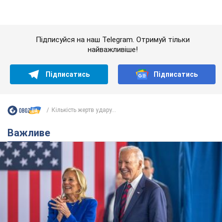
Важливе
Дружина тяжкохворого Джо Байдена назвала
перший симптом, який сигналізував про його
"агресивний" рак
Спершу лікарі не надали цьому належної уваги
11 часов назад
14,9 т.
Відпустка Лесі Нікітюк у Карпатах