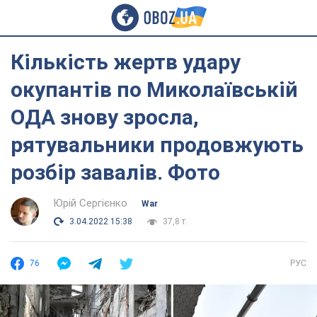
Кількість жертв удару
окупантів по Миколаївській
ОДА знову зросла,
рятувальники продовжують
розбір завалів. Фото
Юрій Сергієнко
War
3.04.2022 15:38
37,8 т.
76
РУС