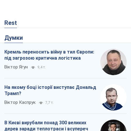
На якому боці історії виступає Дональд
Трамп?
Віктор Каспрук
7,7 т.
В Києві вирубали понад 300 великих
дерев заради теплотраси і всупереч
Генплану
Владислав Самойленко
1,3 т.