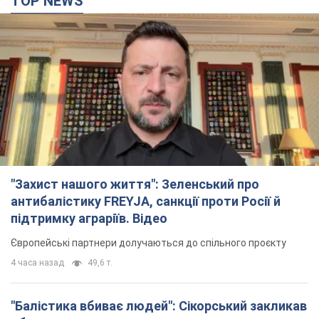
антибалістику FREYJA, санкції проти Росії й
підтримку аграріїв. Відео
Європейські партнери долучаються до спільного проєкту
4 часа назад
49,6 т.
"Балістика вбиває людей": Сікорський закликав
обговорити перехоплення ворожих ракет над
Україною
Глава МЗС Польщі закликав до збиття російських ракет над
Україною
4 часа назад
7,9 т.
Росія вдарила дроном по німецькому судну в
Чорному морі біля Одеси: подробиці
Під час евакуації екіпажу російські терористи завдали ще
одного удару безпілотником по судну