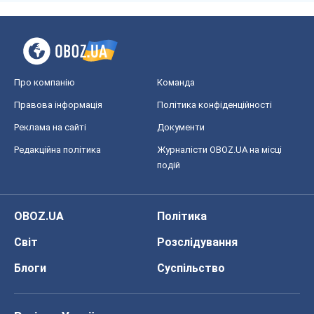
OBOZ.UA
Політика
Світ
Розслідування
Блоги
Суспільство
Регіони України
Київ
Харків
Запоріжжя
Дніпро
Черкаси
Спорт
Футбол
Баскетбол
Хокей
Бокс
Формула-1