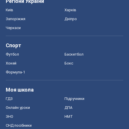
Моя школа
ГДЗ
Підручники
Онлайн уроки
ДПА
ЗНО
НМТ
СНД посібники
Авто
Тест Драйв
Електромобілі
Акції
Сервіс
Food Oboz
Рецепти
Напої
Дієти