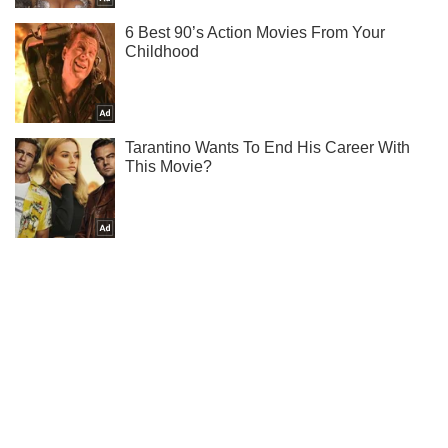
Підписуйся на наш Telegram. Отримуй тільки
найважливіше!
Підписатись
Підписатись
Кількість жертв удару...