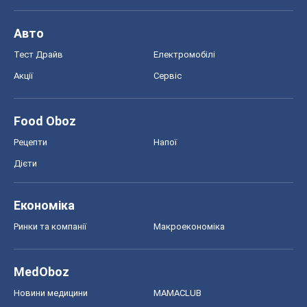
Економіка
Ринки та компанії
Макроекономіка
MedOboz
Новини медицини
MAMACLUB
Шоу
Афіша
Плітки
Краса
Мода
Жіночий журнал