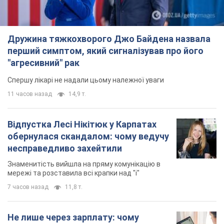
обернулася скандалом: чому ведучу
несправедливо захейтили
Знаменитість вийшла на пряму комунікацію в
мережі та розставила всі крапки над "і"
7 часов назад
11,8 т.
Не лише через зарплату: чому
українці не поспішають
погоджуватися на вакансії
Чого найбільше бракує на ринку праці
9 часов назад
3,1 т.