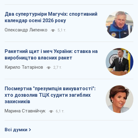
Посмертна "презумпція винуватості":
хто дозволив ТЦК судити загиблих
захисників
Марина Ставнійчук
6,1 т.
Всі думки
Про компанію
Команда
Правова інформація
Політика конфіденційності
Реклама на сайті
Документи
Редакційна політика
Журналісти OBOZ.UA на місці
подій