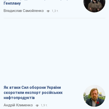
Як атаки Сил оборони України
скоротили експорт російських
нафтопродуктів
Андрій Клименко
1,9 т.
Два супертурніри Магучіх: спортивний
календар осені 2026 року
Олександр Липенко
5,1 т.
Ракетний щит і меч України: ставка на
виробництво власних ракет
Кирило Татарінов
2,7 т.