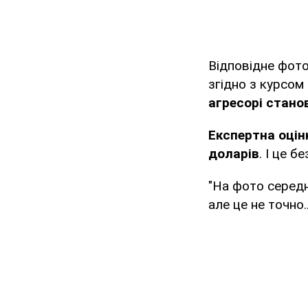
Відповідне фото
згідно з курсом
агресорі стано
Експертна оцін
доларів
. І це б
"На фото середня
але це не точно.