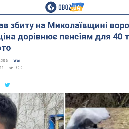
ав збиту на Миколаївщині вор
 ціна дорівнює пенсіям для 40 т
ото
кова
War
44
80,0 т.