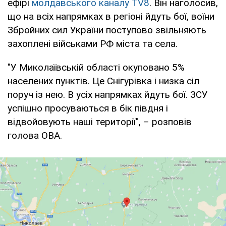
ефірі
молдавського каналу TV8
. Він наголосив,
що на всіх напрямках в регіоні йдуть бої, воїни
Збройних сил України поступово звільняють
захоплені військами РФ міста та села.
"У Миколаївській області окуповано 5%
населених пунктів. Це Снігурівка і низка сіл
поруч із нею. В усіх напрямках йдуть бої. ЗСУ
успішно просуваються в бік півдня і
відвойовують наші території", – розповів
голова ОВА.