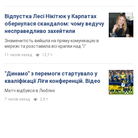
Відпустка Лесі Нікітюк у Карпатах
обернулася скандалом: чому ведучу
несправедливо захейтили
Знаменитість вийшла на пряму комунікацію в
мережі та розставила всі крапки над "і"
11 часов назад
12,7 т.
"Динамо" з перемоги стартувало у
кваліфікації Ліги конференцій. Відео
Матч відбувся в Любліні
7 часов назад
2,0 т.