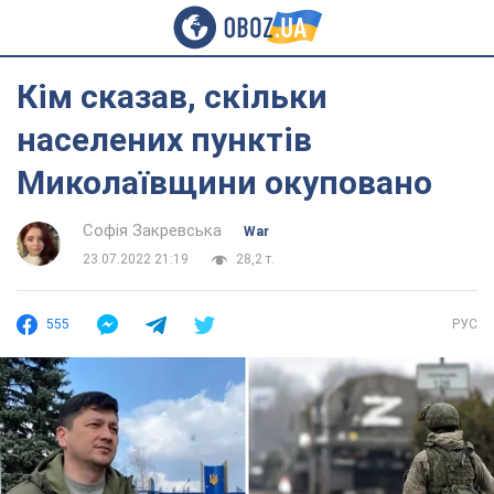
Кім сказав, скільки
населених пунктів
Миколаївщини окуповано
Софія Закревська
War
23.07.2022 21:19
28,2 т.
555
РУС