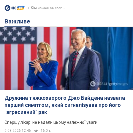
Кім сказав скільки...
Важливе
Дружина тяжкохворого Джо Байдена назвала
перший симптом, який сигналізував про його
"агресивний" рак
Спершу лікарі не надали цьому належної уваги
6.08.2026 12:46
16,0 т.