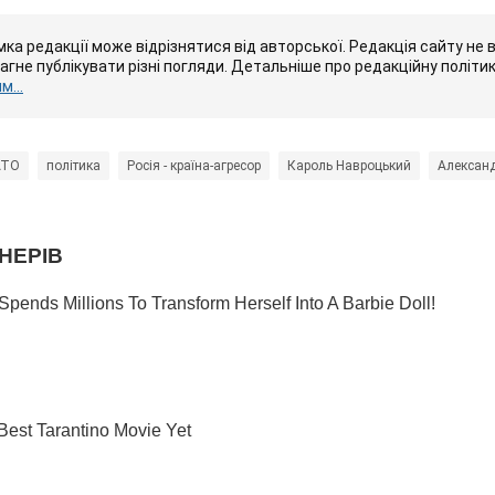
ка редакції може відрізнятися від авторської. Редакція сайту не в
рагне публікувати різні погляди. Детальніше про редакційну політи
...
АТО
політика
Росія - країна-агресор
Кароль Навроцький
Александ