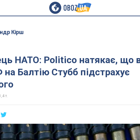
ндр Кірш
ць НАТО: Politico натякає, що в
 на Балтію Стубб підстрахує
ого
,4 т.