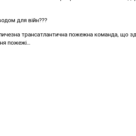
водом для війн???
личезна трансатлантична пожежна команда, що зд
ння пожежі…