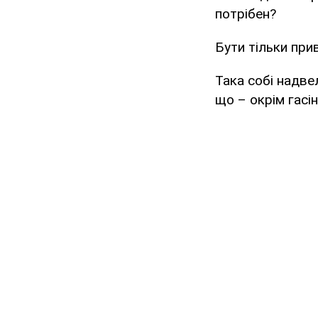
потрібен?
Бути тільки при
Така собі надве
що – окрім гасі