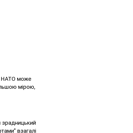
в НАТО може
ільшою мірою,
и зрадницький
тами" взагалі