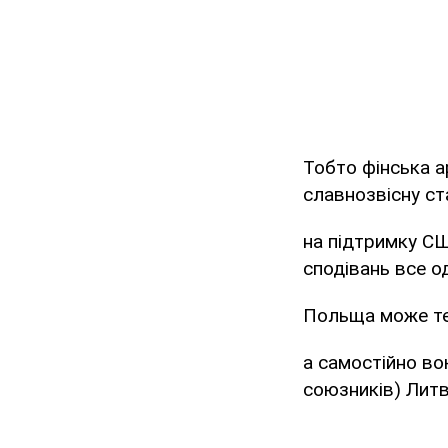
Тобто фінська а
славнозвісну ст
на підтримку США
сподівань все 
Польща може теж
а самостійно во
союзників) Литві