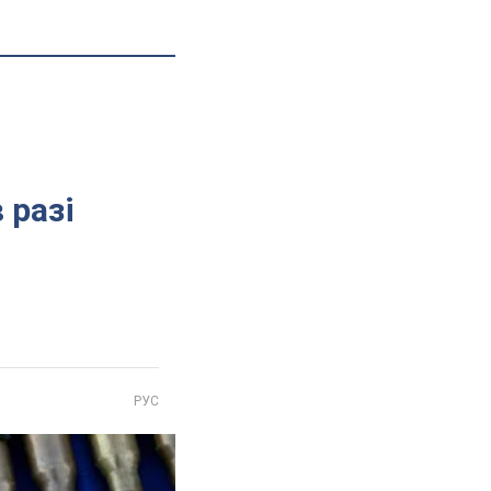
 разі
РУС