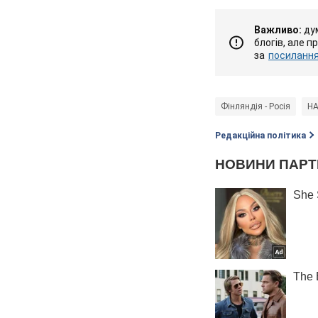
Важливо:
дум
блогів, але п
за
посиланням
Фінляндія - Росія
Н
Редакційна політика