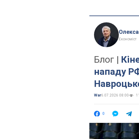
Олекса
Економіст
Блог |
Кіне
нападу РФ
Навроцьк
War
6.07.2026 08:00
11
0