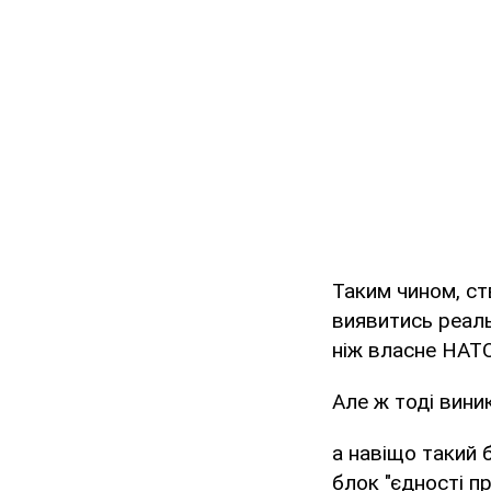
Таким чином, с
виявитись реал
ніж власне НАТО
Але ж тоді вини
а навіщо такий 
блок "єдності п