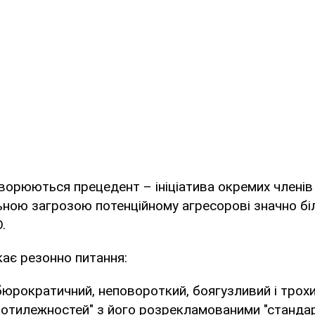
творюються прецедент – ініціатива окремих члені
ьною загрозою потенційному агресорові значно б
.
кає резонно питання:
бюрократичний, неповороткий, боягузливий і трох
ротилежностей" з його розрекламованими "стандар