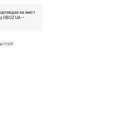
ідповідає за зміст
ку OBOZ.UA –
р Стубб