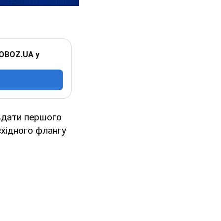
 OBOZ.UA у
авдати першого
східного флангу