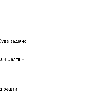
буде задіяно
аїн Балтії –
ід решти