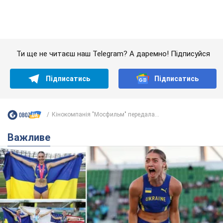
Красуня зі Львова з рекордом виграла
історичну медаль для України на чемпіонаті
світу з легкої атлетики U20. Відео
Наша співвітчизниця блискуче виступила в Орегоні
9 годин тому
42,5 т.
Брітні Спірс зізналася в уколах краси