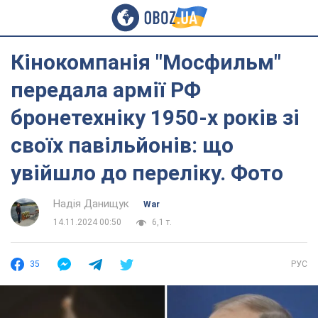
Кінокомпанія "Мосфильм"
передала армії РФ
бронетехніку 1950-х років зі
своїх павільйонів: що
увійшло до переліку. Фото
Надія Данищук
War
14.11.2024 00:50
6,1 т.
35
РУС