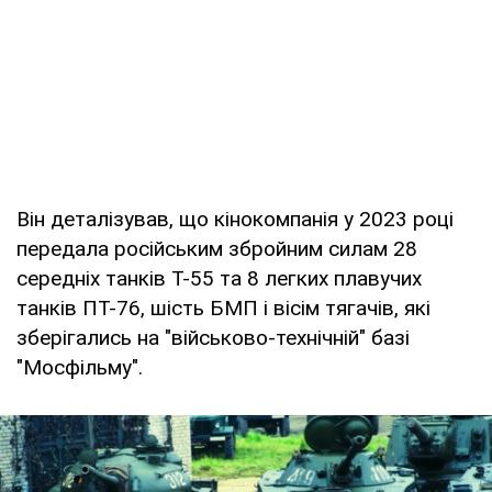
Він деталізував, що кінокомпанія у 2023 році
передала російським збройним силам 28
середніх танків Т-55 та 8 легких плавучих
танків ПТ-76, шість БМП і вісім тягачів, які
зберігались на "військово-технічній" базі
"Мосфільму".