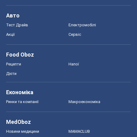
Економіка
Ринки та компанії
Макроекономіка
MedOboz
Новини медицини
MAMACLUB
Шоу
Афіша
Плітки
Краса
Мода
Жіночий журнал