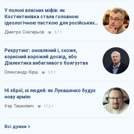
Ні зброї, ні людей: як Лукашенко будує
нову армію
Ігар Тишкевич
17,2 т.
Всі думки
Про компанію
Команда
Правова інформація
Політика конфіденційності
Реклама на сайті
Документи
Редакційна політика
Журналісти OBOZ.UA на місці
подій