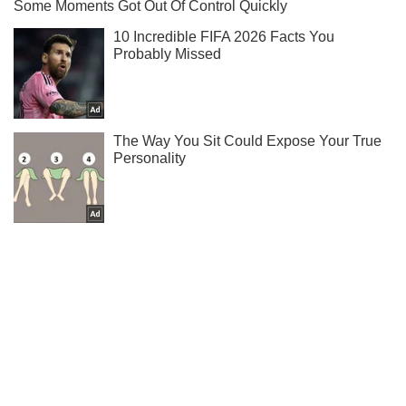
Ти ще не читаєш наш Telegram? А даремно! Підписуйся
Підписатись
Підписатись
Кінокомпанія "Мосфильм" передала...
Важливе