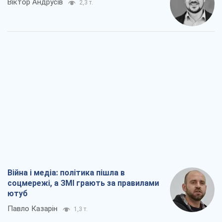
Війна і медіа: політика пішла в
соцмережі, а ЗМІ грають за правилами
ютуб
Павло Казарін
1,3 т.
У полоні власних міфів: як
Костянтинівка стала головною
ідеологічною пасткою для російських
окупантів
Дмитро Снєгирьов
3,7 т.
Рекрутинг: оновлений і, схоже,
корисний ворожий досвід, або
Діалектика вибагливого боягузтва
Олександр Кірш
3,0 т.