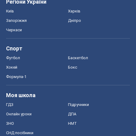
Моя школа
ГДЗ
Підручники
Онлайн уроки
ДПА
ЗНО
НМТ
СНД посібники
Авто
Тест Драйв
Електромобілі
Акції
Сервіс
Food Oboz
Рецепти
Напої
Дієти