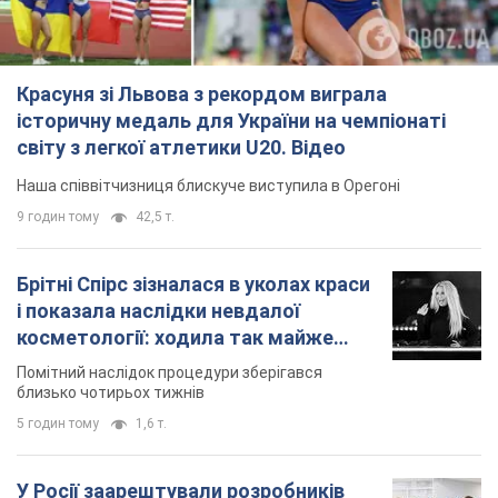
і показала наслідки невдалої
косметології: ходила так майже
місяць
Помітний наслідок процедури зберігався
близько чотирьох тижнів
5 годин тому
1,6 т.
У Росії заарештували розробників
дрона, який у квітні презентували
Путіну: у чому річ
Їх підозрюють у шахрайстві
6 годин тому
36,3 т.