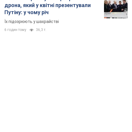
TOP NEWS
Поставлено завдання – вбивати якомога