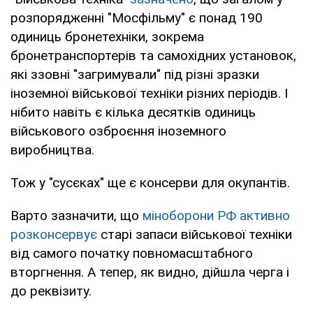
розпорядженні "Мосфільму" є понад 190
одиниць бронетехніки, зокрема
бронетранспортерів та самохідних установок,
які ззовні "загримували" під різні зразки
іноземної військової техніки різних періодів. І
нібито навіть є кілька десятків одиниць
військового озброєння іноземного
виробництва.
Тож у "сусєках" ще є консерви для окупантів.
Варто зазначити, що
міноборони РФ активно
розконсервує
старі запаси військової техніки
від самого початку повномасштабного
вторгнення. А тепер, як видно, дійшла черга і
до реквізиту.