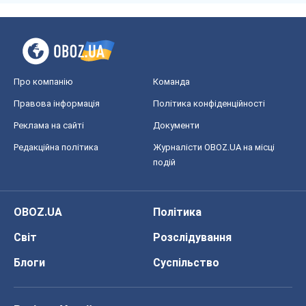
OBOZ.UA
Політика
Світ
Розслідування
Блоги
Суспільство
Регіони України
Київ
Харків
Запоріжжя
Дніпро
Черкаси
Спорт
Футбол
Баскетбол
Хокей
Бокс
Формула-1