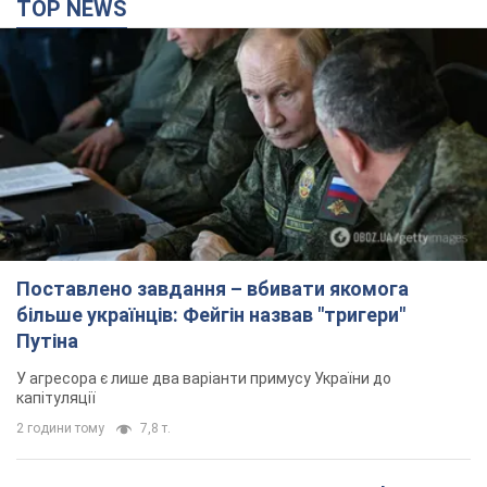
більше українців: Фейгін назвав "тригери"
Путіна
У агресора є лише два варіанти примусу України до
капітуляції
2 години тому
7,8 т.
Армія РФ знищила підприємство Kromberg &
Schubert у Житомирі. Фото
Коли поновить роботу підприємство, наразі невідомо
3 години тому
11,2 т.
Києво-Печерську лавру закриють 80-метровим
"монстром"? Чому влада Києва відмовилась
зупиняти будівництво хмарочоса
"московського вірянина"
Яка реакція Кличка на петицію щодо скасування будівництва
6 годин тому
67,5 т.