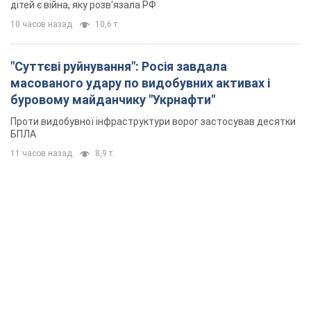
дітей є війна, яку розв'язала РФ
10 часов назад
10,6 т.
"Суттєві руйнування": Росія завдала
масованого удару по видобувних активах і
буровому майданчику "Укрнафти"
Проти видобувної інфраструктури ворог застосував десятки
БПЛА
11 часов назад
8,9 т.