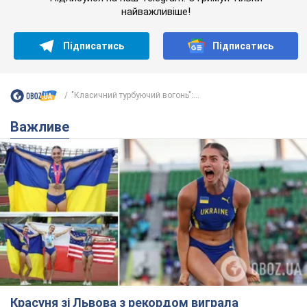
найважливіше!
Підписатись
Підписатись
"Класичний турбуючий вогонь":...
Важливе
Красуня зі Львова з рекордом виграла