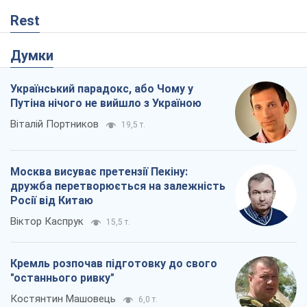
Rest
Думки
Український парадокс, або Чому у
Путіна нічого не вийшло з Україною
Віталій Портников
19,5 т.
Москва висуває претензії Пекіну:
дружба перетворюється на залежність
Росії від Китаю
Віктор Каспрук
15,5 т.
Кремль розпочав підготовку до свого
"останнього ривку"
Костянтин Машовець
6,0 т.