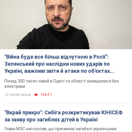
"Війна буде все більш відчутною в Росії":
Зеленський про наслідки нових ударів по
Україні, важливі звіти й атаки по об'єктах
ворога. Відео
Понад 300 тисяч сімей в Одесі та області залишалися без
електрики
12 часов назад
154,2 т.
"Вкрай прикро": Сибіга розкритикував ЮНІСЕФ
за заяву про загиблих дітей в Україні
Глава МЗС наголосив, що причиною загибелі українських