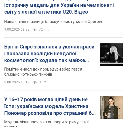
історичну медаль для України на чемпіонаті
світу з легкої атлетики U20. Відео
Наша співвітчизниця блискуче виступила в Орегоні
9.08.2026 09:32
72,4 т.
Брітні Спірс зізналася в уколах краси
і показала наслідки невдалої
косметології: ходила так майже
місяць
Помітний наслідок процедури зберігався
близько чотирьох тижнів
9.08.2026 13:19
3,8 т.
У 16–17 років могла цілий день не
їсти: українська модель Христина
Пономар розповіла про страшний бік
модельної кар’єри
Модель зізналася, які гонорари отримують її