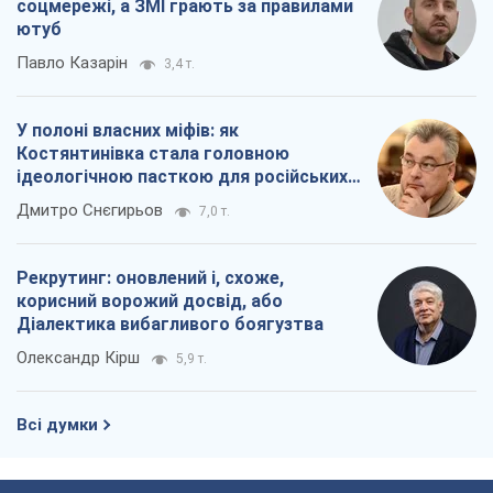
соцмережі, а ЗМІ грають за правилами
ютуб
Павло Казарін
3,4 т.
У полоні власних міфів: як
Костянтинівка стала головною
ідеологічною пасткою для російських
окупантів
Дмитро Снєгирьов
7,0 т.
Рекрутинг: оновлений і, схоже,
корисний ворожий досвід, або
Діалектика вибагливого боягузтва
Олександр Кірш
5,9 т.
Всі думки