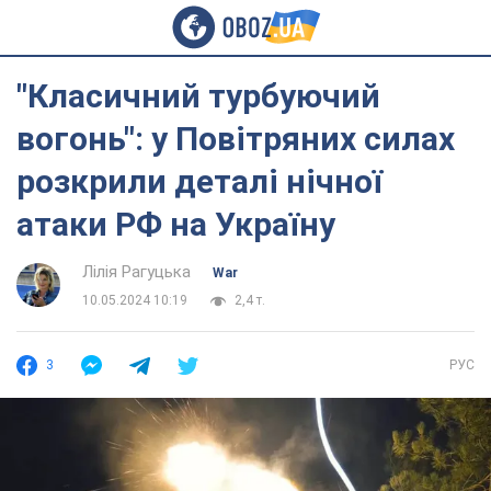
"Класичний турбуючий
вогонь": у Повітряних силах
розкрили деталі нічної
атаки РФ на Україну
Лілія Рагуцька
War
10.05.2024 10:19
2,4 т.
3
РУС