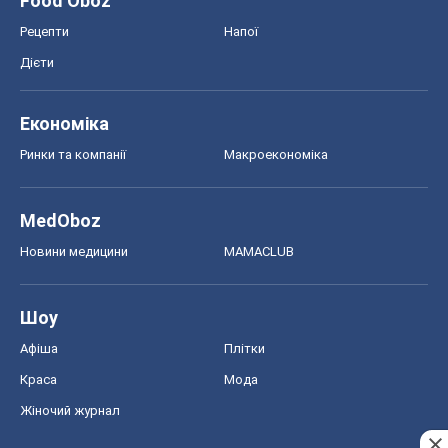
Food Oboz
Рецепти
Напої
Дієти
Економіка
Ринки та компанії
Макроекономіка
MedOboz
Новини медицини
MAMACLUB
Шоу
Афіша
Плітки
Краса
Мода
Жіночий журнал