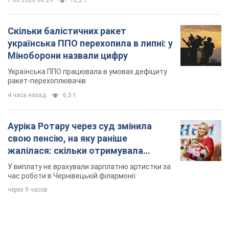
7.08.2026 00:29
12,2 т.
Скільки балістичних ракет
українська ППО перехопила в липні: у
Міноборони назвали цифру
Українська ППО працювала в умовах дефіциту
ракет-перехоплювачів
4 часа назад
6,5 т.
Ауріка Ротару через суд змінила
свою пенсію, на яку раніше
жалілася: скільки отримувала
співачка
У виплату не врахували зарплатню артистки за
час роботи в Чернівецькій філармонії
через 9 часов