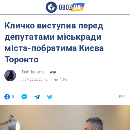
Кличко виступив перед
депутатами міськради
міста-побратима Києва
Торонто
Гліб Іванов
War
7.04.2022 20:42
1,9 т.
5
РУС