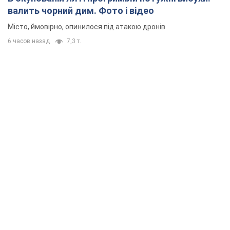
валить чорний дим. Фото і відео
Місто, ймовірно, опинилося під атакою дронів
6 часов назад
7,3 т.