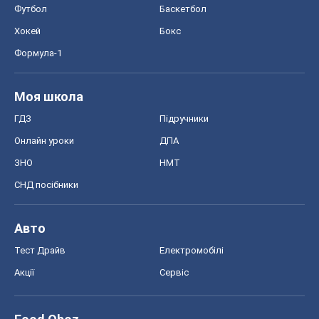
Футбол
Баскетбол
Хокей
Бокс
Формула-1
Моя школа
ГДЗ
Підручники
Онлайн уроки
ДПА
ЗНО
НМТ
СНД посібники
Авто
Тест Драйв
Електромобілі
Акції
Сервіс