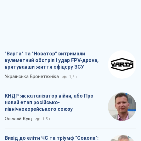
"Варта" та "Новатор" витримали
кулеметний обстріл і удар FPV-дрона,
врятувавши життя офіцеру ЗСУ
Українська Бронетехніка
1,3 т.
КНДР як каталізатор війни, або Про
новий етап російсько-
північнокорейського союзу
Олексій Кущ
1,5 т.
Вихід до еліти ЧС та тріумф "Сокола":