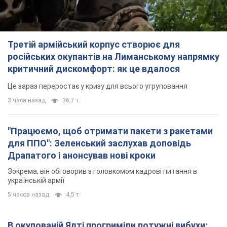
Третій армійський корпус створює для
російських окупантів на Лиманському напрямку
критичний дискомфорт: як це вдалося
Це зараз переростає у кризу для всього угруповання
3 часа назад
36,7 т.
"Працюємо, щоб отримати пакети з ракетами
для ППО": Зеленський заслухав доповідь
Драпатого і анонсував нові кроки
Зокрема, він обговорив з головкомом кадрові питання в
українській армії
5 часов назад
4,5 т.
В окупованій Ялті прогриміли потужні вибухи: