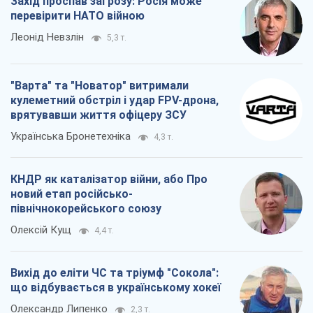
Захід проспав загрозу: Росія може
перевірити НАТО війною
Леонід Невзлін
5,3 т.
"Варта" та "Новатор" витримали
кулеметний обстріл і удар FPV-дрона,
врятувавши життя офіцеру ЗСУ
Українська Бронетехніка
4,3 т.
КНДР як каталізатор війни, або Про
новий етап російсько-
північнокорейського союзу
Олексій Кущ
4,4 т.
Вихід до еліти ЧС та тріумф "Сокола":
що відбувається в українському хокеї
Олександр Липенко
2,3 т.