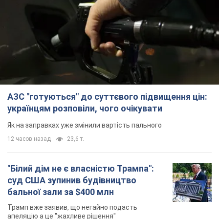
АЗС "готуються" до суттєвого підвищення цін:
українцям розповіли, чого очікувати
Як на заправках уже змінили вартість пального
12 часов назад
23,6 т.
"Білий дім не є власністю Трампа":
суд США зупинив будівництво
бальної зали за $400 млн
Трамп вже заявив, що негайно подасть
апеляцію а це "жахливе рішення"