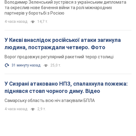
Володимир Зеленський зустрівся з українським дипломата
та окреслив нове бачення війни та ролі міжнародних
партнерів у боротьбі з Росією
4 часа назад
14,7 т.
У Києві внаслідок російської атаки загинула
людина, постраждали четверо. Фото
Ворог продовжує регулярний ракетний терор столиці
31 минуту назад
25,0 т.
У Сизрані атаковано НПЗ, спалахнула пожежа:
піднявся стовп чорного диму. Відео
Самарську область всю ніч атакували БПЛА
4 часа назад
2,9 т.