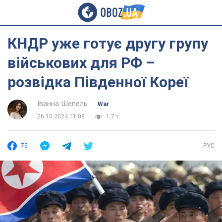
КНДР уже готує другу групу
військових для РФ –
розвідка Південної Кореї
Іванна Шепель
War
26.10.2024 11:08
1,7 т.
75
РУС