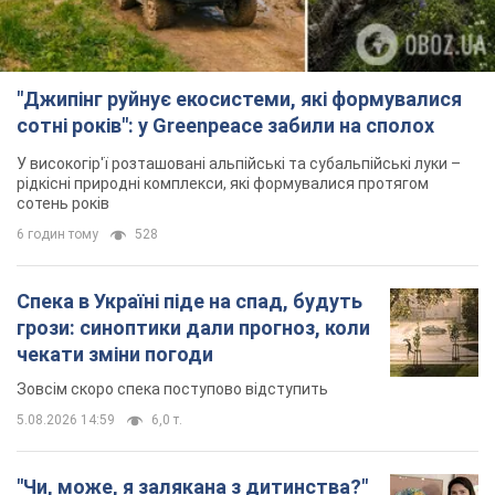
"Джипінг руйнує екосистеми, які формувалися
сотні років": у Greenpeace забили на сполох
У високогір'ї розташовані альпійські та субальпійські луки –
рідкісні природні комплекси, які формувалися протягом
сотень років
6 годин тому
528
Спека в Україні піде на спад, будуть
грози: синоптики дали прогноз, коли
чекати зміни погоди
Зовсім скоро спека поступово відступить
5.08.2026 14:59
6,0 т.
"Чи, може, я залякана з дитинства?"