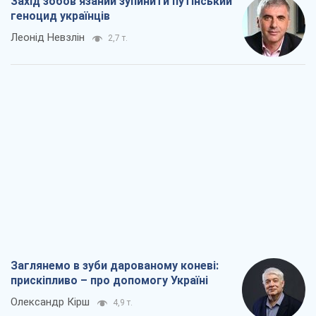
Захід зобов'язаний зупинити путінський
геноцид українців
Леонід Невзлін
2,7 т.
Заглянемо в зуби дарованому коневі:
прискіпливо – про допомогу Україні
Олександр Кірш
4,9 т.