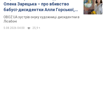
Олена Зарецька – про вбивство
бабусі-дисидентки Алли Горської,
критику Дмитра Стуса та втечу в
OBOZ.UA зустрів онуку художниці-дисидентки в
Португалію з 5 дітьми
Лісабоні
5.08.2026 04:00
25,9 т.