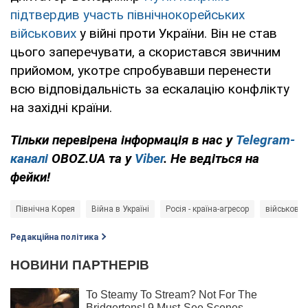
підтвердив участь північнокорейських
військових
у війні проти України. Він не став
цього заперечувати, а скористався звичним
прийомом, укотре спробувавши перенести
всю відповідальність за ескалацію конфлікту
на західні країни.
Тільки перевірена інформація в нас у
Telegram-
каналі
OBOZ.UA та у
Viber
. Не ведіться на
фейки!
Північна Корея
Війна в Україні
Росія - країна-агресор
військові
Редакційна політика