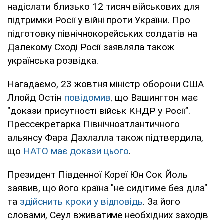
надіслати близько 12 тисяч військових для
підтримки Росії у війні проти України. Про
підготовку північнокорейських солдатів на
Далекому Сході Росії заявляла також
українська розвідка.
Нагадаємо, 23 жовтня міністр оборони США
Ллойд Остін
повідомив
, що Вашингтон має
"докази присутності військ КНДР у Росії".
Прессекретарка Північноатлантичного
альянсу Фара Дахлалла також підтвердила,
що
НАТО має докази цього
.
Президент Південної Кореї Юн Сок Йоль
заявив, що його країна "не сидітиме без діла"
та
здійснить кроки у відповідь
. За його
словами, Сеул вживатиме необхідних заходів