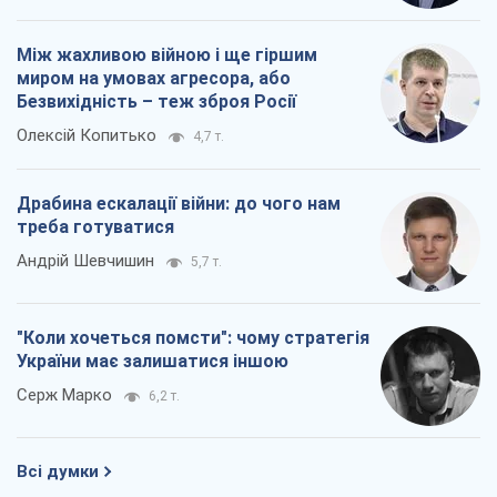
Між жахливою війною і ще гіршим
миром на умовах агресора, або
Безвихідність – теж зброя Росії
Олексій Копитько
4,7 т.
Драбина ескалації війни: до чого нам
треба готуватися
Андрій Шевчишин
5,7 т.
"Коли хочеться помсти": чому стратегія
України має залишатися іншою
Серж Марко
6,2 т.
Всі думки