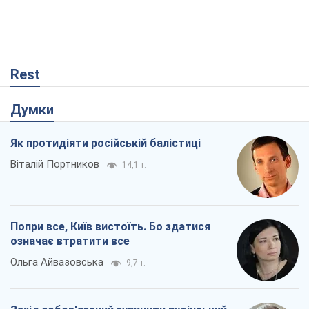
Rest
Думки
Як протидіяти російській балістиці
Віталій Портников
14,1 т.
Попри все, Київ вистоїть. Бо здатися
означає втратити все
Ольга Айвазовська
9,7 т.