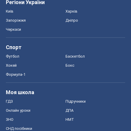
Регіони України
Київ
Харків
Запоріжжя
Дніпро
Черкаси
Спорт
Футбол
Баскетбол
Хокей
Бокс
Формула-1
Моя школа
ГДЗ
Підручники
Онлайн уроки
ДПА
ЗНО
НМТ
СНД посібники