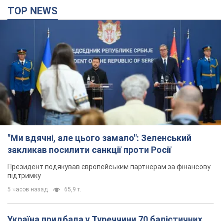
TOP NEWS
"Ми вдячні, але цього замало": Зеленський
закликав посилити санкції проти Росії
Президент подякував європейським партнерам за фінансову
підтримку
5 часов назад
65,9 т.
Україна придбала у Туреччини 70 балістичних