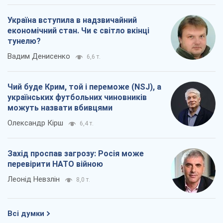
Україна вступила в надзвичайний
економічний стан. Чи є світло вкінці
тунелю?
Вадим Денисенко
6,6 т.
Чий буде Крим, той і переможе (NSJ), а
українських футбольних чиновників
можуть назвати вбивцями
Олександр Кірш
6,4 т.
Захід проспав загрозу: Росія може
перевірити НАТО війною
Леонід Невзлін
8,0 т.
Всі думки