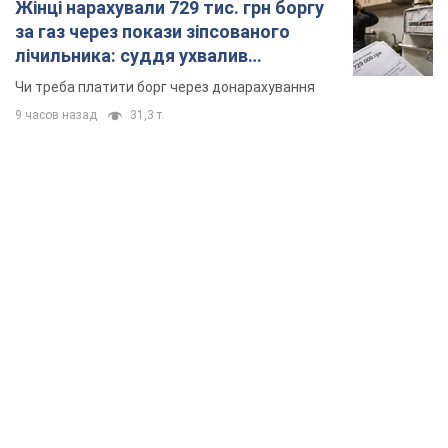
Жінці нарахували 729 тис. грн боргу
за газ через покази зіпсованого
лічильника: суддя ухвалив
неочікуване рішення
Чи треба платити борг через донарахування
9 часов назад
31,3 т.