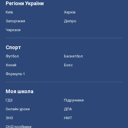
Регіони України
Київ
Харків
Запоріжжя
Дніпро
Черкаси
Спорт
Футбол
Баскетбол
Хокей
Бокс
Формула-1
Моя школа
ГДЗ
Підручники
Онлайн уроки
ДПА
ЗНО
НМТ
СНД посібники