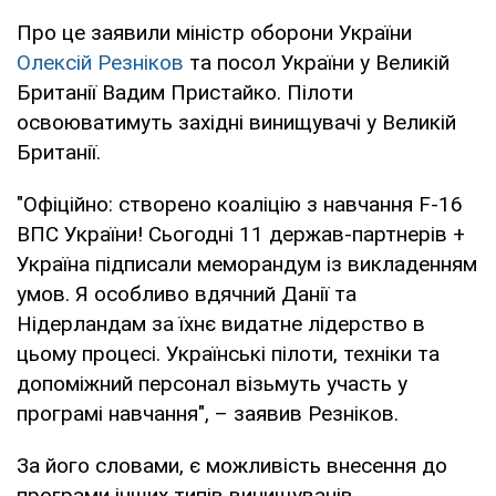
Про це заявили міністр оборони України
Олексій Резніков
та посол України у Великій
Британії Вадим Пристайко. Пілоти
освоюватимуть західні винищувачі у Великій
Британії.
"Офіційно: створено коаліцію з навчання F-16
ВПС України! Сьогодні 11 держав-партнерів +
Україна підписали меморандум із викладенням
умов. Я особливо вдячний Данії та
Нідерландам за їхнє видатне лідерство в
цьому процесі. Українські пілоти, техніки та
допоміжний персонал візьмуть участь у
програмі навчання", – заявив Резніков.
За його словами, є можливість внесення до
програми інших типів винищувачів.