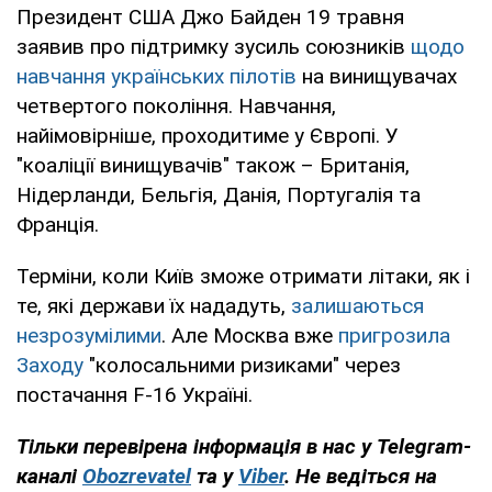
Президент США Джо Байден 19 травня
заявив про підтримку зусиль союзників
щодо
навчання українських пілотів
на винищувачах
четвертого покоління. Навчання,
найімовірніше, проходитиме у Європі. У
"коаліції винищувачів" також – Британія,
Нідерланди, Бельгія, Данія, Португалія та
Франція.
Терміни, коли Київ зможе отримати літаки, як і
те, які держави їх нададуть,
залишаються
незрозумілими
. Але Москва вже
пригрозила
Заходу
"колосальними ризиками" через
постачання F-16 Україні.
Тільки
перевірена інформація в нас у Telegram-
каналі
Obozrevatel
та у
Viber
. Не
ведіться на