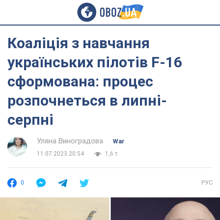
Коаліція з навчання
українських пілотів F-16
сформована: процес
розпочнеться в липні-
серпні
Уляна Виноградова
War
11.07.2023 20:54
1,6 т.
0
РУС