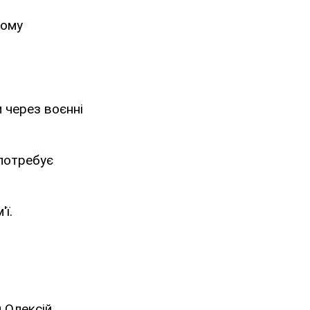
ному
 через воєнні
 потребує
ї.
 Олексій