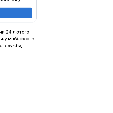
їни 24 лютого
ьну мобілізацію.
вої служби,