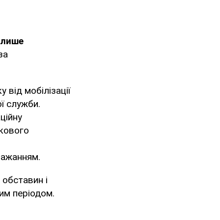
 лише
за
 від мобілізації
ї служби.
ційну
зкового
бажанням.
 обставин і
им періодом.