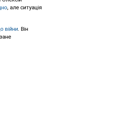
дно
, але ситуація
о війни
. Він
зане