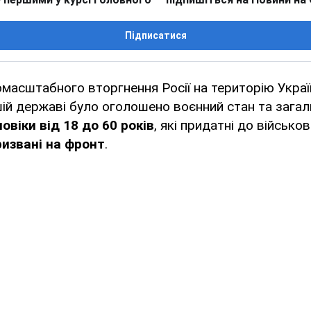
Підписатися
масштабного вторгнення Росії на територію Укра
шій державі було оголошено воєнний стан та загал
овіки від 18 до 60 років
, які придатні до військо
извані на фронт
.