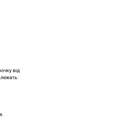
рочку від
алежать:
в.