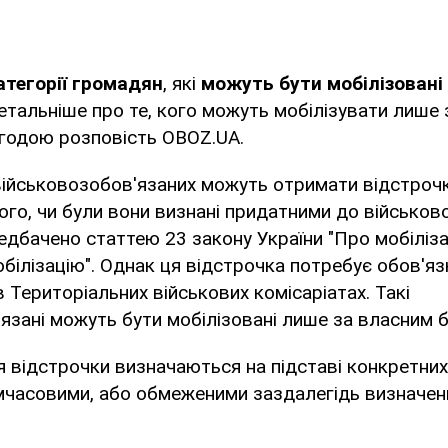
категорії громадян
, які
можуть бути мобілізовані
Детальніше про те, кого можуть мобілізувати лише 
годою розповість OBOZ.UA.
 військовозобов'язаних можуть отримати відстрочку
ого, чи були вони визнані придатними до військово
едбачено статтею 23 закону України "Про мобіліза
обілізацію". Однак ця відстрочка потребує обов'я
 Територіальних військових комісаріатах. Такі
язані можуть бути мобілізовані лише за власним 
 відстрочки визначаються на підставі конкретних
мчасовими, або обмеженими заздалегідь визначен