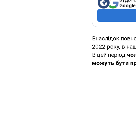
Google
Внаслідок повно
2022 року, в на
В цей період
чол
можуть бути пр