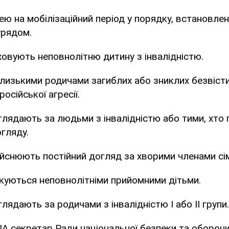
ею на мобілізаційний період у порядку, встановле
урядом.
иховують неповнолітню дитину з інвалідністю.
 близькими родичами загиблих або зниклих безвісти
російської агресії.
оглядають за людьми з інвалідністю або тими, хто
огляду.
ійснюють постійний догляд за хворими членами сім'
пікуються неповнолітніми прийомними дітьми.
глядають за родичами з інвалідністю I або II групи.
UA
секретар Ради національної безпеки та оборони