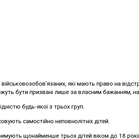
ї військовозобов'язаних, які мають право на відст
можуть бути призвані лише за власним бажанням, н
ідністю будь-якої з трьох груп.
ховують самостійно неповнолітніх дітей.
тримують щонайменше трьох дітей віком до 18 рокі