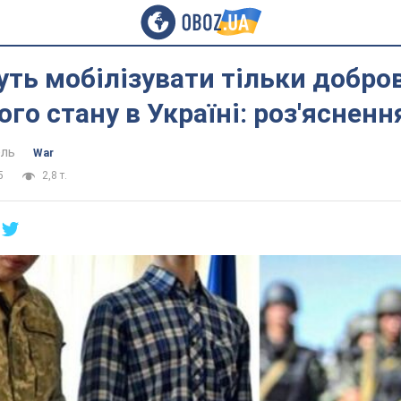
ть мобілізувати тільки добров
ого стану в Україні: роз'ясненн
ель
War
5
2,8 т.