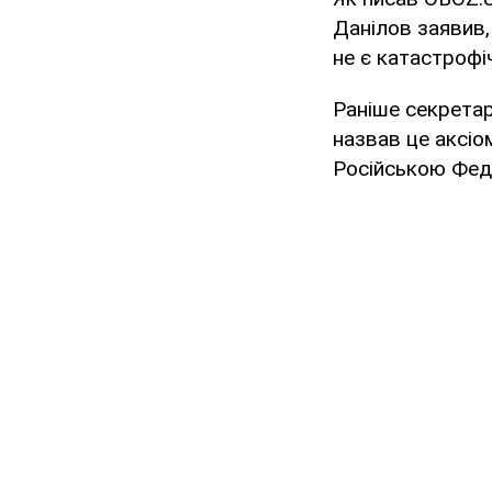
Данілов заявив
не є катастрофі
Раніше секрета
назвав це аксіо
Російською Фед