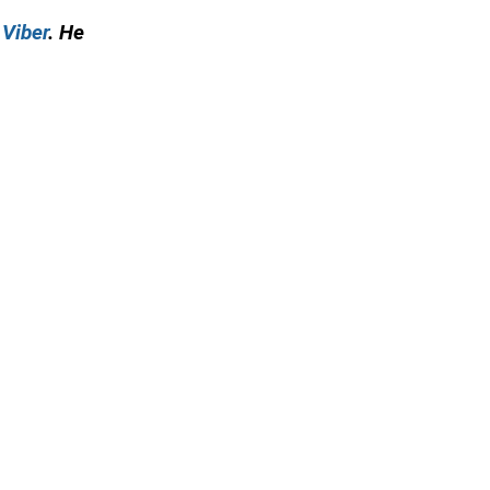
у
Viber
. Не