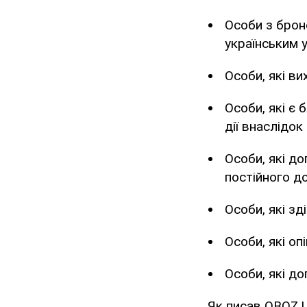
Особи з брон
українським 
Особи, які в
Особи, які є
дії внаслідок 
Особи, які д
постійного д
Особи, які зд
Особи, які о
Особи, які до
Як писав OBOZ.