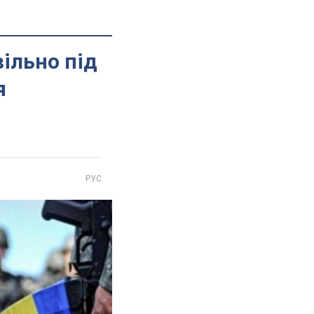
ільно під
я
РУС