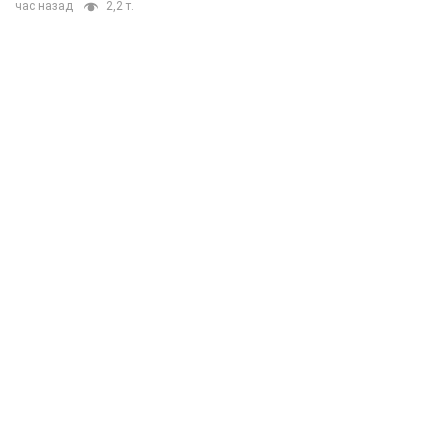
час назад
2,2 т.