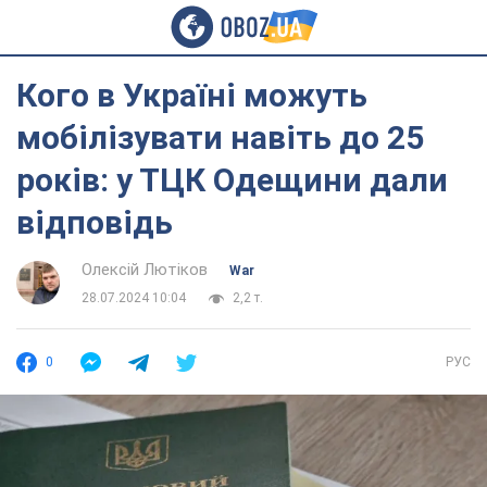
Кого в Україні можуть
мобілізувати навіть до 25
років: у ТЦК Одещини дали
відповідь
Олексій Лютіков
War
28.07.2024 10:04
2,2 т.
0
РУС