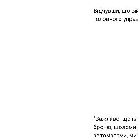
Відчувши, що ві
головного упра
"Важливо, що із
броню, шоломи і
автоматами, ми 