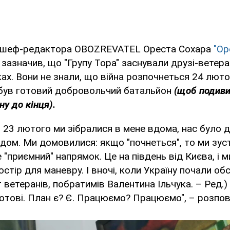
оу шеф-редактора OBOZREVATEL Ореста Сохара
"Ор
 зазначив, що "Групу Тора" заснували друзі-ветера
ах. Вони не знали, що війна розпочнеться 24 люто
 був готовий добровольчий батальйон
(щоб подиви
у до кінця).
 23 лютого ми зібралися в мене вдома, нас було де
дом. Ми домовилися: якщо "почнеться", то ми зус
 "приємний" напрямок. Це на південь від Києва, і м
стір для маневру. І вночі, коли Україну почали об
 ветеранів, побратимів Валентина Ільчука. – Ред.)
 Готові. План є? Є. Працюємо? Працюємо", – розпов