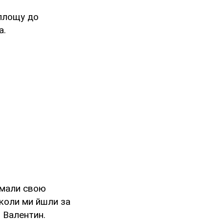
 площу до
а.
и мали свою
 коли ми йшли за
в Валентин.