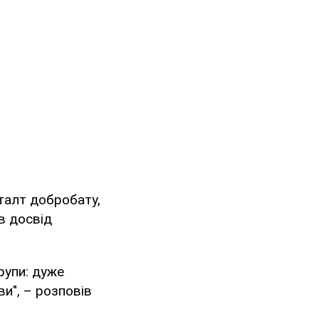
талт добробату,
в досвід
рупи: дуже
ви", – розповів