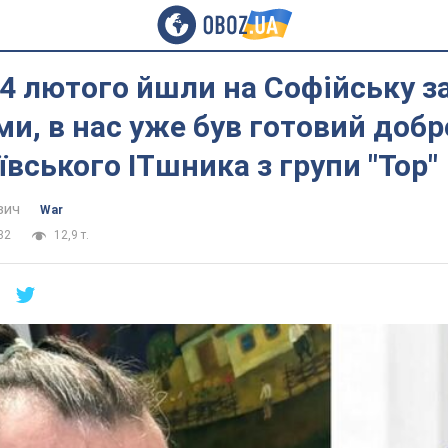
4 лютого йшли на Софійську з
и, в нас уже був готовий добр
иївського ITшника з групи "Тор"
вич
War
32
12,9 т.