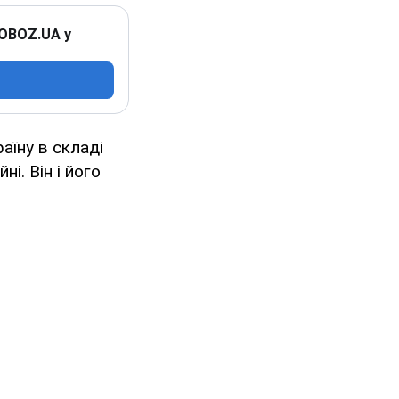
 OBOZ.UA у
аїну в складі
ні. Він і його