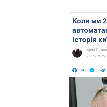
Коли ми 2
автоматам
історія к
Анна Паске
28.07.2022 22:
584