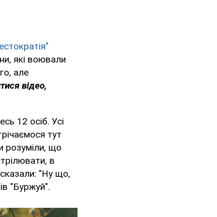
естократія"
ни, які воювали
го, але
тися відео,
сь 12 осіб. Усі
трічаємося тут
и розуміли, що
стрілювати, в
 сказали: "Ну що,
ів "Буржуй".