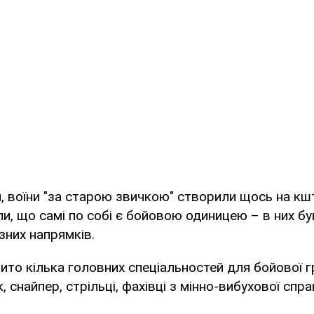
, воїни "за старою звичкою" створили щось на кш
ли, що самі по собі є бойовою одиницею – в них бу
ізних напрямків.
рито кілька головних спеціальностей для бойової г
 снайпер, стрільці, фахівці з мінно-вибухової спра