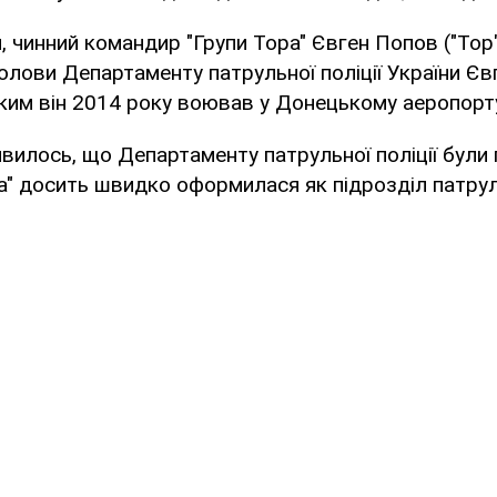
, чинний командир "Групи Тора" Євген Попов ("Тор
олови Департаменту патрульної поліції України Є
яким він 2014 року воював у Донецькому аеропорт
вилось, що Департаменту патрульної поліції були п
а" досить швидко оформилася як підрозділ патруль