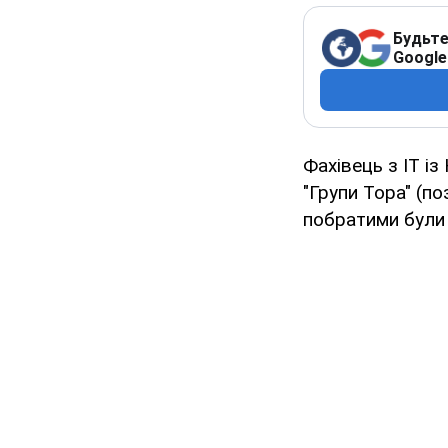
Будьте
Google
Фахівець з IT із
"Групи Тора" (по
побратими були 