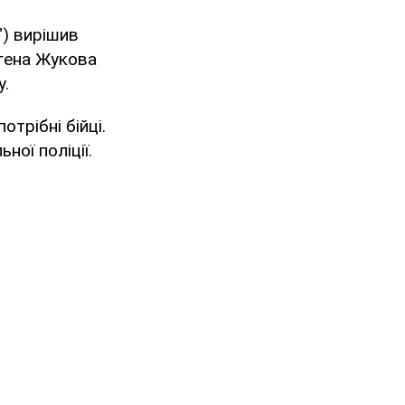
") вирішив
вгена Жукова
у.
отрібні бійці.
ної поліції.