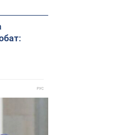
а
обат:
РУС