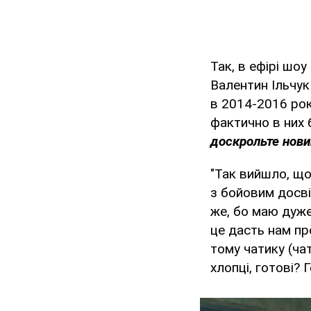
Так, в ефірі ш
Валентин Ільчук
в 2014-2016 рок
фактично в них
доскрольте новин
"Так вийшло, що
з бойовим досві
же, бо маю дуже
це дасть нам про
тому чатику (чат
хлопці, готові?