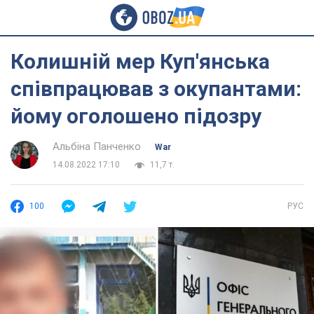
Колишній мер Куп'янська
співпрацював з окупантами:
йому оголошено підозру
Альбіна Панченко
War
14.08.2022 17:10
11,7 т.
100
РУС