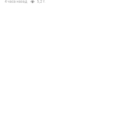
4 часа назад
5,2 т.