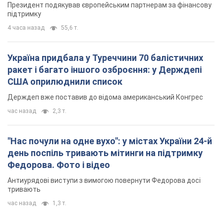
Президент подякував європейським партнерам за фінансову
підтримку
4 часа назад
55,6 т.
Україна придбала у Туреччини 70 балістичних
ракет і багато іншого озброєння: у Держдепі
США оприлюднили список
Держдеп вже поставив до відома американський Конгрес
час назад
2,3 т.
"Нас почули на одне вухо": у містах України 24-й
день поспіль тривають мітинги на підтримку
Федорова. Фото і відео
Антиурядові виступи з вимогою повернути Федорова досі
тривають
час назад
1,3 т.