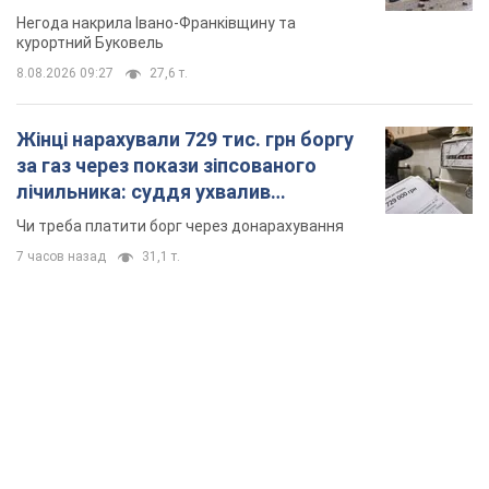
Відео
Негода накрила Івано-Франківщину та
курортний Буковель
8.08.2026 09:27
27,6 т.
Жінці нарахували 729 тис. грн боргу
за газ через покази зіпсованого
лічильника: суддя ухвалив
неочікуване рішення
Чи треба платити борг через донарахування
7 часов назад
31,1 т.