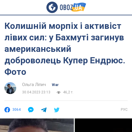
Колишній морпіх і активіст
лівих сил: у Бахмуті загинув
американський
доброволець Купер Ендрюс.
Фото
Ольга Ліпич
War
30.04.2023 23:13
46,2 т.
3064
РУС