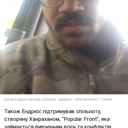
Також Ендрюс підтримував спільноту,
створену Ханраханом, "Popular Front", яка
займається вивченням воєн та конфліктів.