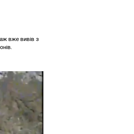
аж вже вивів з
онів.