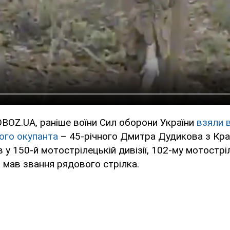
BOZ.UA, раніше воїни Сил оборони України
взяли 
ого окупанта
– 45-річного Дмитра Дудикова з Кр
в у 150-й мотострілецькій дивізії, 102-му мотостр
, мав звання рядового стрілка.