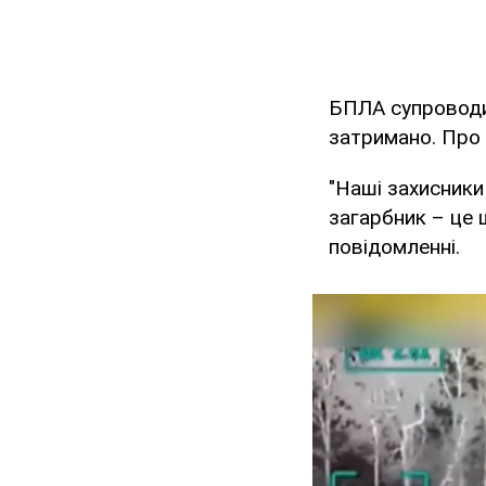
БПЛА супроводив
затримано. Про
"Наші захисник
загарбник – це 
повідомленні.