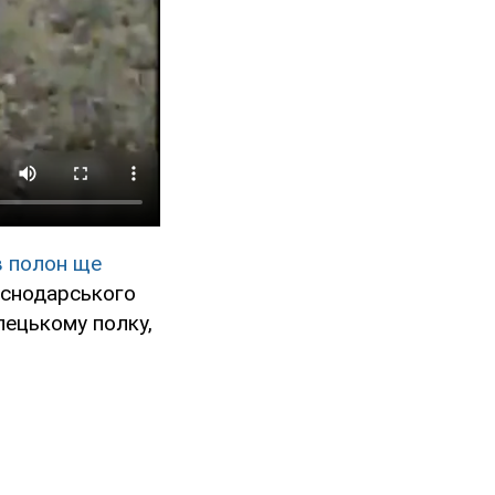
в полон ще
аснодарського
ілецькому полку,