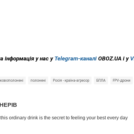
на інформація у нас у
Telegram-каналі
OBOZ.UA і у
V
ьковополонені
полонені
Росія - країна-агресор
БПЛА
FPV-дрони