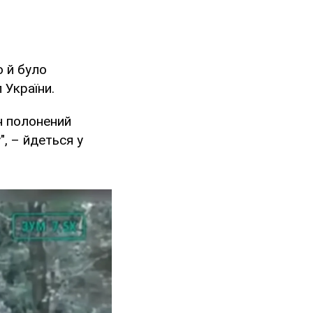
о й було
 України.
н полонений
", – йдеться у