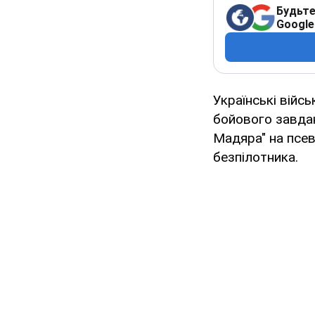
Будьте
Google
Українські війс
бойового завдан
Мадяра" на псев
безпілотника.