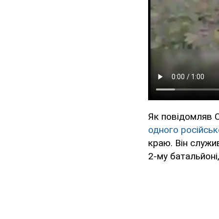
Як повідомляв O
одного російськ
краю. Він служи
2-му батальйоні