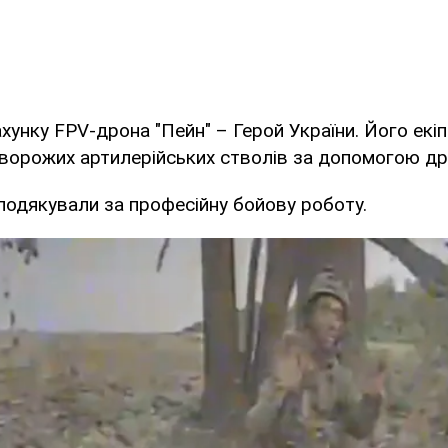
унку FPV-дрона "Пейн" – Герой України. Його екіп
ворожих артилерійських стволів за допомогою др
подякували за професійну бойову роботу.