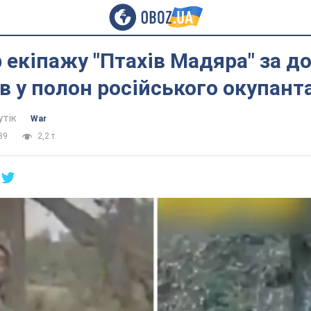
екіпажу "Птахів Мадяра" за 
в у полон російського окупанта
утік
War
39
2,2 т.