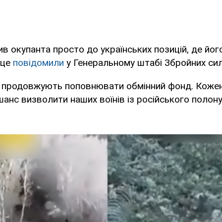
 окупанта просто до українських позицій, де йог
 це
повідомили
у Генеральному штабі Збройних сил
и продовжують поповнювати обмінний фонд. Коже
шанс визволити наших воїнів із російського полону