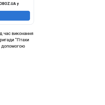
 OBOZ.UA у
д час виконання
ригади "Птахи
а допомогою