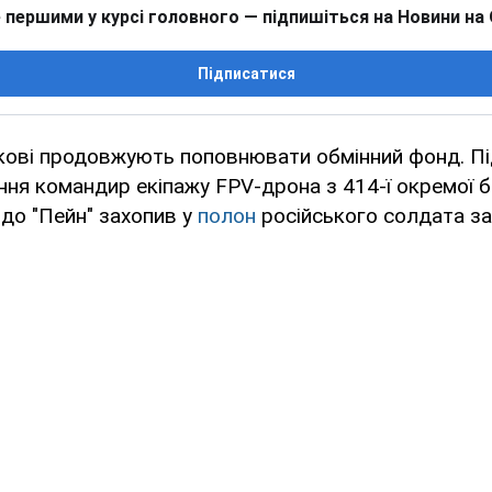
 першими у курсі головного — підпишіться на Новини на
Підписатися
ькові продовжують поповнювати обмінний фонд. Пі
ня командир екіпажу FPV-дрона з 414-ї окремої б
до "Пейн" захопив у
полон
російського солдата з