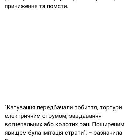
приниження та помсти.
"Катування передбачали побиття, тортури
електричним струмом, завдавання
вогнепальних або колотих ран. Поширеним
явищем була імітація страти", – зазначила