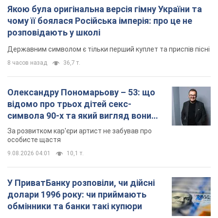
Якою була оригінальна версія гімну України та
чому її боялася Російська імперія: про це не
розповідають у школі
Державним символом є тільки перший куплет та приспів пісні
8 часов назад
36,7 т.
Олександру Пономарьову – 53: що
відомо про трьох дітей секс-
символа 90-х та який вигляд вони
мають
За розвитком кар'єри артист не забував про
особисте щастя
9.08.2026 04:01
10,1 т.
У ПриватБанку розповіли, чи дійсні
долари 1996 року: чи приймають
обмінники та банки такі купюри