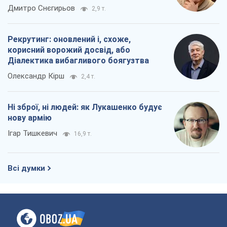
окупантів
Дмитро Снєгирьов
2,9 т.
Рекрутинг: оновлений і, схоже,
корисний ворожий досвід, або
Діалектика вибагливого боягузтва
Олександр Кірш
2,4 т.
Ні зброї, ні людей: як Лукашенко будує
нову армію
Ігар Тишкевич
16,9 т.
Всі думки