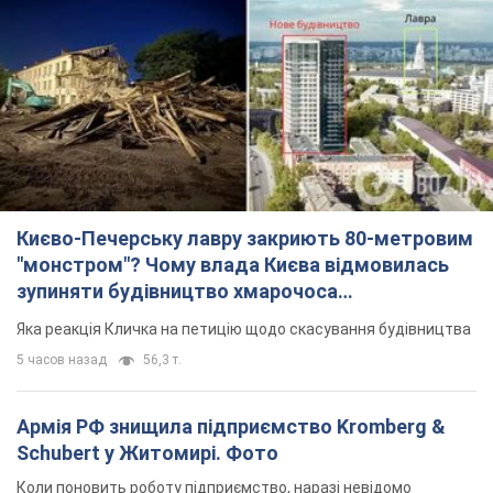
Києво-Печерську лавру закриють 80-метровим
"монстром"? Чому влада Києва відмовилась
зупиняти будівництво хмарочоса
"московського вірянина"
Яка реакція Кличка на петицію щодо скасування будівництва
5 часов назад
56,3 т.
Армія РФ знищила підприємство Kromberg &
Schubert у Житомирі. Фото
Коли поновить роботу підприємство, наразі невідомо