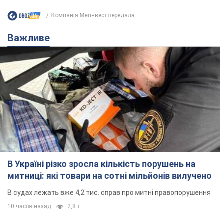
Компанія Метінвест передала...
Важливе
В Україні різко зросла кількість порушень на
митниці: які товари на сотні мільйонів вилучено
В судах лежать вже 4,2 тис. справ про митні правопорушення
10 часов назад
2,8 т.