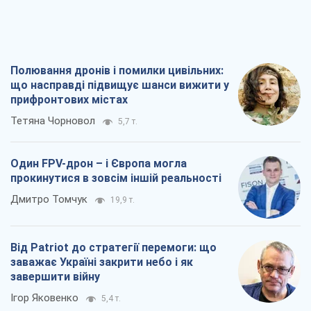
Полювання дронів і помилки цивільних:
що насправді підвищує шанси вижити у
прифронтових містах
Тетяна Чорновол
5,7 т.
Один FPV-дрон – і Європа могла
прокинутися в зовсім іншій реальності
Дмитро Томчук
19,9 т.
Від Patriot до стратегії перемоги: що
заважає Україні закрити небо і як
завершити війну
Ігор Яковенко
5,4 т.