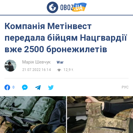
Компанія Метінвест
передала бійцям Нацгвардії
вже 2500 бронежилетів
Марія Шевчук
War
21.07.2022 16:14
12,9 т.
0
РУС