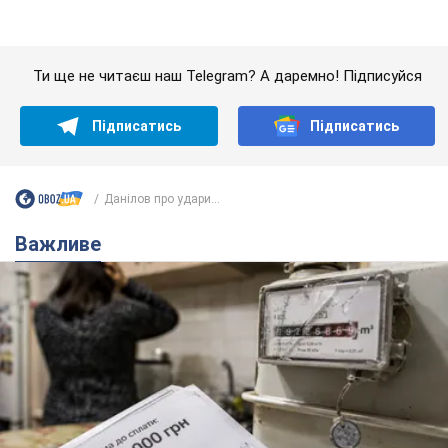
Данілов про удари...
Важливе
Жінці нарахували 729 тис. грн боргу за газ через
покази зіпсованого лічильника: суддя ухвалив
неочікуване рішення
Чи треба платити борг через донарахування
6 часов назад
9,6 т.