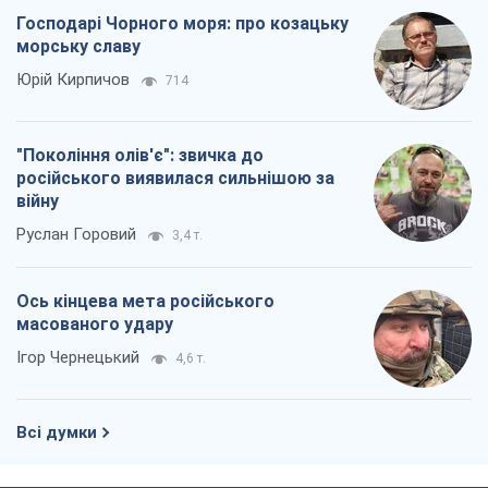
Руслан Горовий
3,4 т.
Ось кінцева мета російського
масованого удару
Ігор Чернецький
4,6 т.
Всі думки
Про компанію
Команда
Правова інформація
Політика конфіденційності
Реклама на сайті
Документи
Редакційна політика
Журналісти OBOZ.UA на місці