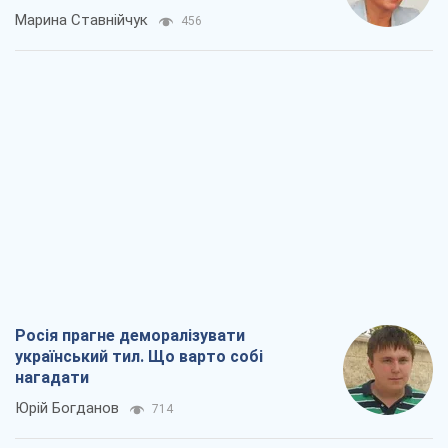
Росія прагне деморалізувати
український тил. Що варто собі
нагадати
Юрій Богданов
714
Господарі Чорного моря: про козацьку
морську славу
Юрій Кирпичов
714
"Покоління олів'є": звичка до
російського виявилася сильнішою за
війну