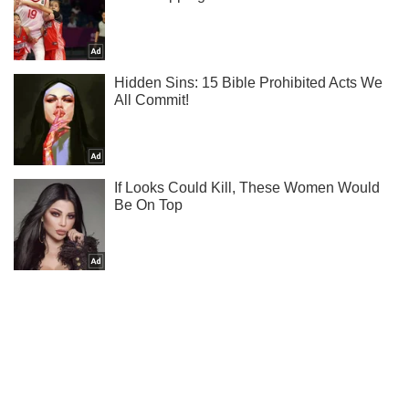
Ти ще не читаєш наш Telegram? А даремно! Підписуйся
Підписатись
Підписатись