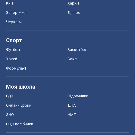
Формула-1
Моя школа
ГДЗ
Підручники
Онлайн уроки
ДПА
ЗНО
НМТ
СНД посібники
Авто
Тест Драйв
Електромобілі
Акції
Сервіс
Food Oboz
Рецепти
Напої