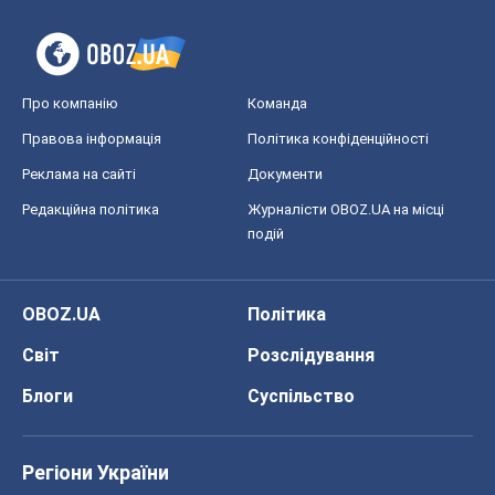
подій
OBOZ.UA
Політика
Світ
Розслідування
Блоги
Суспільство
Регіони України
Київ
Харків
Запоріжжя
Дніпро
Черкаси
Спорт
Футбол
Баскетбол
Хокей
Бокс