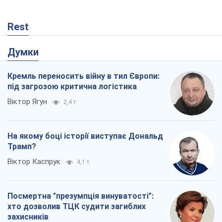
Віктор Ягун
2,4 т.
На якому боці історії виступає Дональд
Трамп?
Віктор Каспрук
4,1 т.
Посмертна "презумпція винуватості":
хто дозволив ТЦК судити загиблих
захисників
Марина Ставнійчук
456