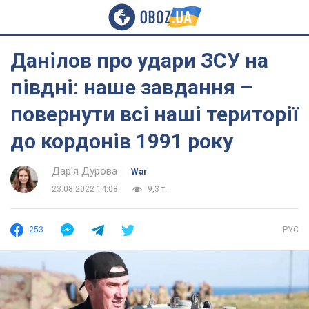
Данілов про удари ЗСУ на
півдні: наше завдання –
повернути всі наші території
до кордонів 1991 року
Дар'я Дурова
War
23.08.2022 14:08
9,3 т.
253
РУС