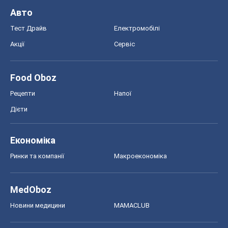
Дієти
Економіка
Ринки та компанії
Макроекономіка
MedOboz
Новини медицини
MAMACLUB
Шоу
Афіша
Плітки
Краса
Мода
Жіночий журнал