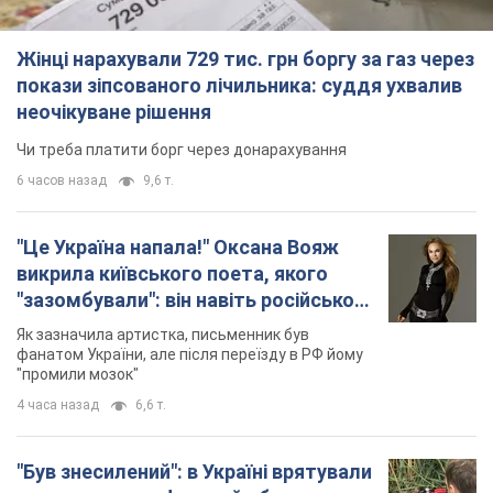
"Це Україна напала!" Оксана Вояж
викрила київського поета, якого
"зазомбували": він навіть російської
не знав, а тепер хоче геноциду
Як зазначила артистка, письменник був
українців
фанатом України, але після переїзду в РФ йому
"промили мозок"
4 часа назад
6,6 т.
"Був знесилений": в Україні врятували
пораненого грифа, який обрав для
себе нетиповий маршрут. Фото
Травмованого птаха виявили на межі Київщині
та Черкащини
5 часов назад
2,7 т.