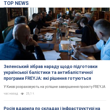
Зеленський зібрав нараду щодо підготовки
української балістики та антибалістичної
програми FREYJA: які рішення готуються
У Києві розраховують на успішне завершення проєкту FREYJA
час назад
25,1 т.
Росія вдарила по складах і інфраструктурі на
Дніпропетровщині: є загиблі і поранені. Фото
Заигнуло четверо людей
2 часа назад
5,4 т.
ВАКС обрав запобіжний захід експосолці
України у США Стефанішиній: що відомо про
справу