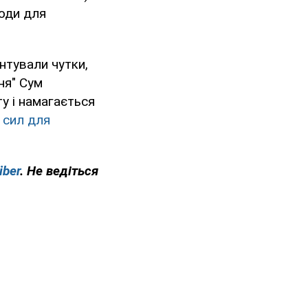
оди для
нтували чутки,
ня" Сум
ту і намагається
 сил для
iber
. Не ведіться