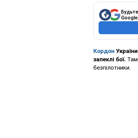
Будьте
Google
Кордон
України
запеклі бої.
Там 
безпілотники.