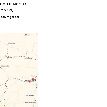
рема в межах
тролю,
резюмував