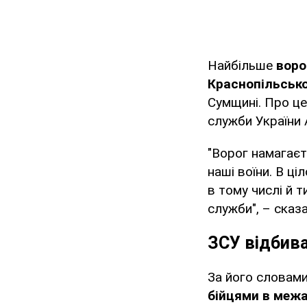
Найбільше
воро
Краснопільсько
Сумщині. Про ц
служби України 
"Ворог намагаєт
наші воїни. В ц
в тому числі й 
служби", – сказ
ЗСУ відбив
За його словам
бійцями в межа