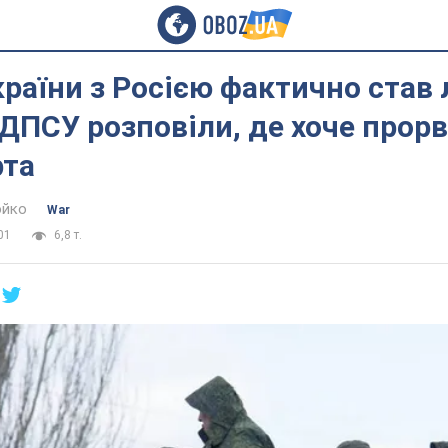
раїни з Росією фактично став 
 ДПСУ розповіли, де хоче прор
рта
юйко
War
01
6,8 т.