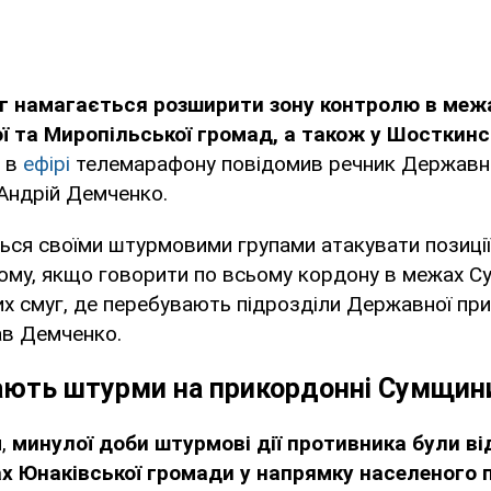
г намагається розширити зону контролю в меж
ї та Миропільської громад, а також у Шосткинс
е в
ефірі
телемарафону повідомив речник Державно
Андрій Демченко.
ься своїми штурмовими групами атакувати позиції
ілому, якщо говорити по всьому кордону в межах Су
тих смуг, де перебувають підрозділи Державної пр
ав Демченко.
ають штурми на прикордонні Сумщин
и,
минулої доби штурмові дії противника були в
х Юнаківської громади у напрямку населеного 