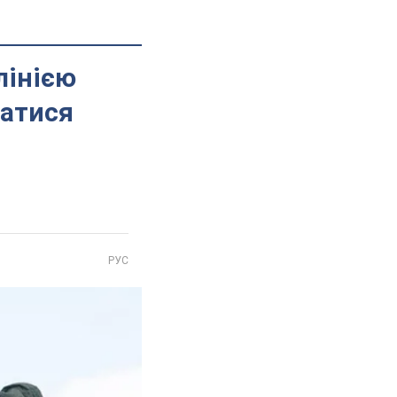
лінією
ватися
РУС