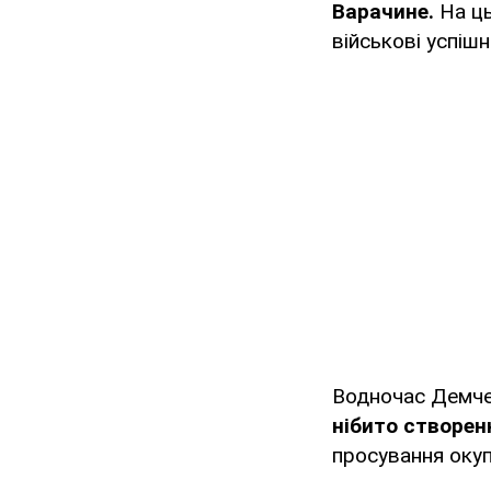
Варачине.
На ць
військові успіш
Водночас Демче
нібито створен
просування окуп