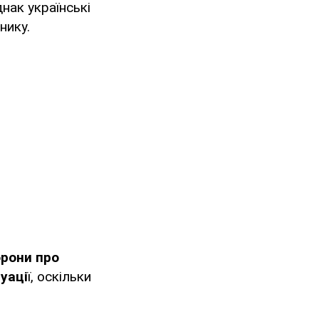
нак українські
нику.
орони про
туаці
ї, оскільки