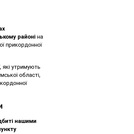
ах
ькому районі
на
ї прикордонної
, які утримують
мської області,
икордонної
и
ідбиті нашими
пункту