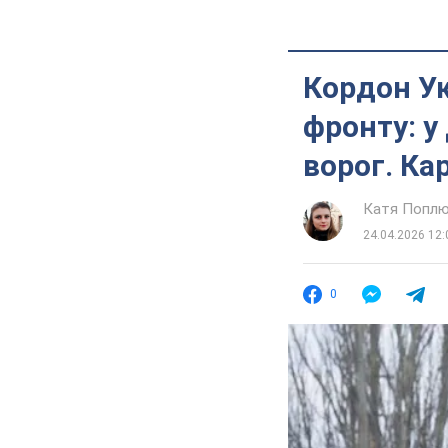
Кордон Ук
фронту: у
ворог. Ка
Катя Попл
24.04.2026 12:
0