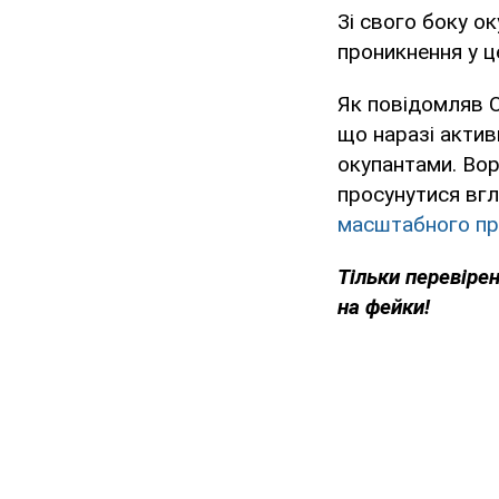
Зі свого боку 
проникнення у ц
Як повідомляв O
що наразі акти
окупантами. Вор
просунутися вг
масштабного пр
Тільки
перевірен
на фейки!