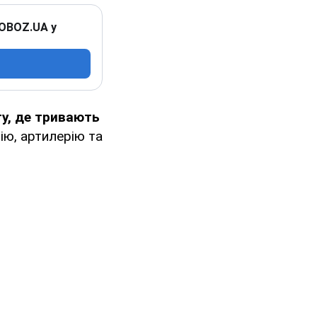
 OBOZ.UA у
ту, де тривають
ію, артилерію та