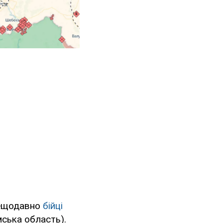
 нещодавно
бійці
мська область).