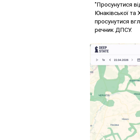
"Просунутися ві
Юнаківської та 
просунутися вгл
речник ДПСУ.