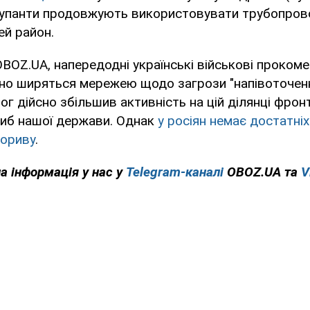
окупанти продовжують використовувати трубопров
ей район.
BOZ.UA, напередодні українські військові прокоме
вно ширяться мережею щодо загрози "напівоточен
ог дійсно збільшив активність на цій ділянці фрон
либ нашої держави. Однак
у росіян немає достатніх
ориву
.
а інформація у нас у
Telegram-каналі
OBOZ.UA та
V