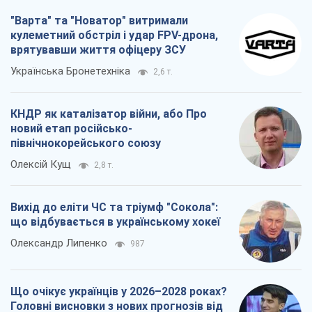
"Варта" та "Новатор" витримали
кулеметний обстріл і удар FPV-дрона,
врятувавши життя офіцеру ЗСУ
Українська Бронетехніка
2,6 т.
КНДР як каталізатор війни, або Про
новий етап російсько-
північнокорейського союзу
Олексій Кущ
2,8 т.
Вихід до еліти ЧС та тріумф "Сокола":
що відбувається в українському хокеї
Олександр Липенко
987
Що очікує українців у 2026–2028 роках?
Головні висновки з нових прогнозів від