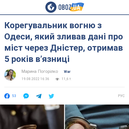
Корегувальник вогню з
Одеси, який зливав дані про
міст через Дністер, отримав
5 років в’язниці
Марина Погорілко
War
19.08.2022 16:36
11,6 т.
53
РУС