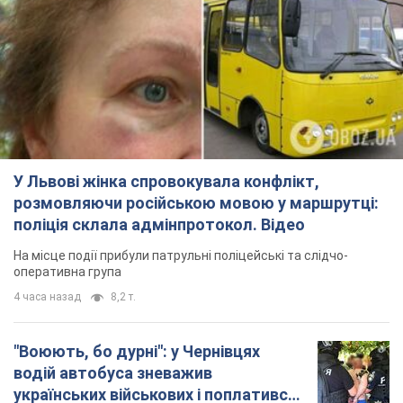
У Львові жінка спровокувала конфлікт,
розмовляючи російською мовою у маршрутці:
поліція склала адмінпротокол. Відео
На місце події прибули патрульні поліцейські та слідчо-
оперативна група
4 часа назад
8,2 т.
"Воюють, бо дурні": у Чернівцях
водій автобуса зневажив
українських військових і поплатився.