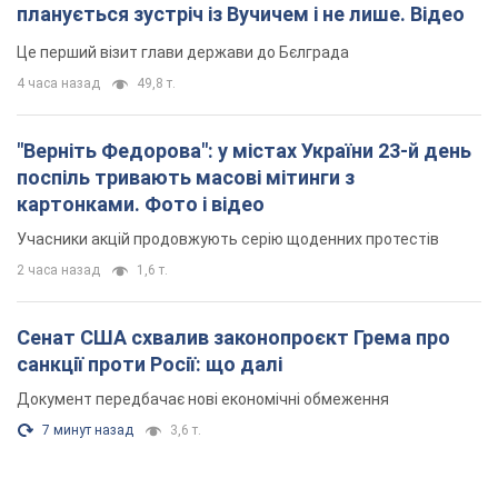
планується зустріч із Вучичем і не лише. Відео
Це перший візит глави держави до Бєлграда
4 часа назад
49,8 т.
"Верніть Федорова": у містах України 23-й день
поспіль тривають масові мітинги з
картонками. Фото і відео
Учасники акцій продовжують серію щоденних протестів
2 часа назад
1,6 т.
Сенат США схвалив законопроєкт Грема про
санкції проти Росії: що далі
Документ передбачає нові економічні обмеження
7 минут назад
3,6 т.