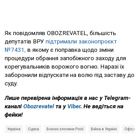
Як повідомляв OBOZREVATEL, більшість
депутатів ВРУ
підтримали законопроєкт
№7431,
в якому є поправка щодо зміни
процедури обрання запобіжного заходу для
корегувальників ворожого вогню. Наразі їх
заборонили відпускати на волю під заставу до
суду.
Лише перевірена інформація в нас у Telegram-
каналі
Obozrevatel
та у
Viber
. Не ведіться на
фейки!
Україна
Одеса
Воєнні злочини Росії
Війна в Україні
Офіс ге