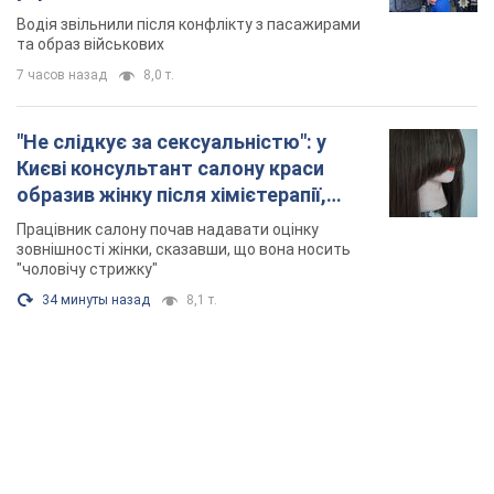
Відео
Водія звільнили після конфлікту з пасажирами
та образ військових
7 часов назад
8,0 т.
"Не слідкує за сексуальністю": у
Києві консультант салону краси
образив жінку після хімієтерапії,
розгорівся скандал. Фото
Працівник салону почав надавати оцінку
зовнішності жінки, сказавши, що вона носить
"чоловічу стрижку"
34 минуты назад
8,1 т.