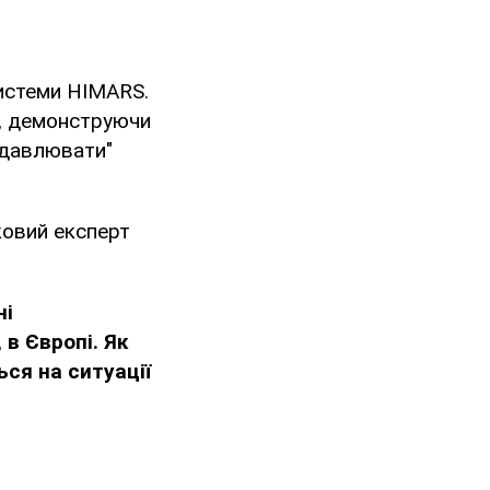
истеми HIMARS.
м, демонструючи
одавлювати"
ковий експерт
ні
 в Європі. Як
ся на ситуації