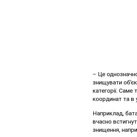
– Це однозначно
знищувати об’єк
категорії. Саме 
координат та в 
Наприклад, бата
вчасно встигнути
знищення, напри