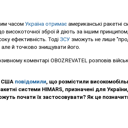
чим часом
Україна отримає
американські ракетні с
о високоточної зброї й діють за іншим принципо
оку ефективність. Тоді
ЗСУ
зможуть не лише "пр
 але й точково знищувати його.
юзивному коментарі OBOZREVATEL розповів війсь
и США
повідомили
, що розмістили високомобіль
ракетні системи
HIMARS
, призначені для України,
жуть почати їх застосовувати? Як це позначить