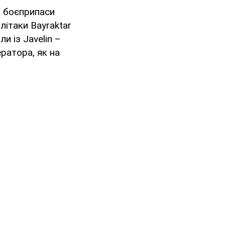
і боєприпаси
літаки Bayraktar
и із Javelin –
ератора, як на