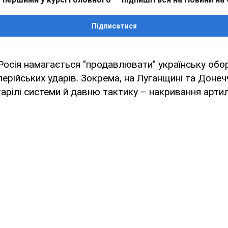
Підписатися
Росія намагається "продавлювати" українську обо
ерійських ударів. Зокрема, на Луганщині та Донечч
арілі системи й давню тактику – накривання артил