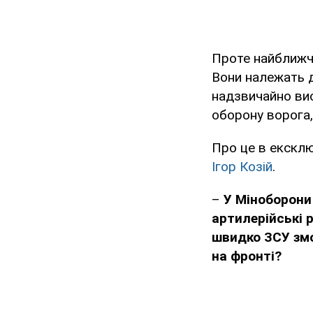
Проте найближ
Вони належать д
надзвичайно вис
оборону ворога,
Про це в екскл
Ігор Козій
.
–
У Міноборон
артилерійські 
швидко ЗСУ змо
на фронті?