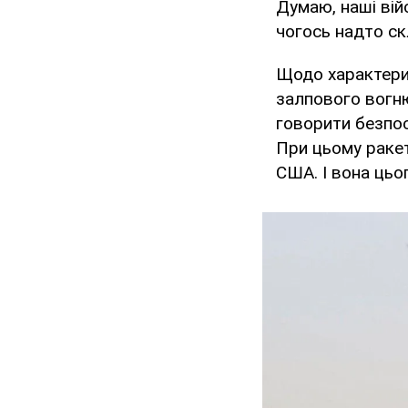
Думаю, наші ві
чогось надто ск
Щодо характери
залпового вогню
говорити безпос
При цьому ракет
США. І вона цьо