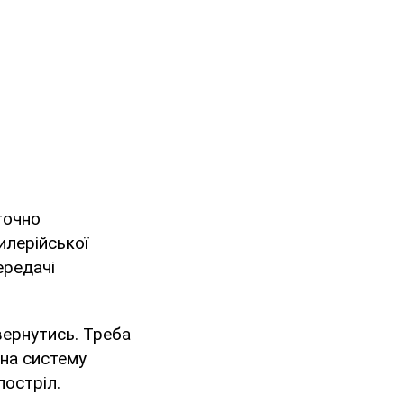
точно
илерійської
ередачі
вернутись. Треба
 на систему
постріл.