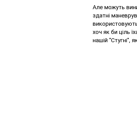
Але можуть вини
здатні маневрув
використовують б
хоч як би ціль ї
нашій "Стугні", 