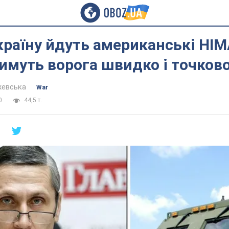
Україну йдуть американські HI
муть ворога швидко і точково.
жевська
War
0
44,5 т.