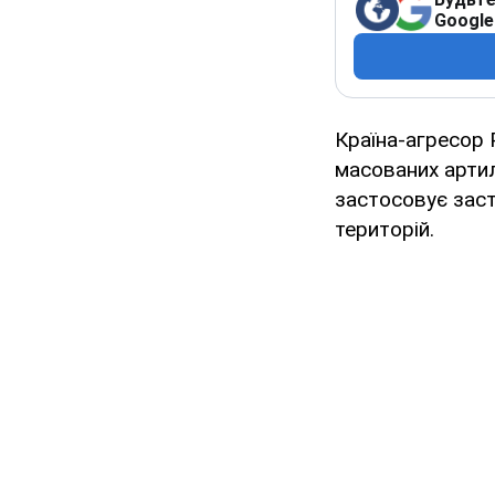
Google
Країна-агресор 
масованих артил
застосовує заст
територій.