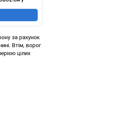
рону за рахунок
ині. Втім, ворог
ерією цілих