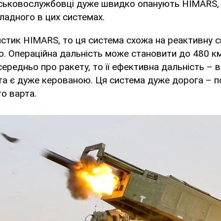
йськовослужбовці дуже швидко опанують HIMARS,
ладного в цих системах.
стик HIMARS, то ця система схожа на реактивну 
. Операційна дальність може становити до 480 к
ередньо про ракету, то її ефективна дальність – в
а є дуже керованою. Ця система дуже дорога – п
го варта.