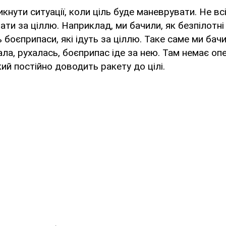
кнути ситуації, коли ціль буде маневрувати. Не вс
ати за ціллю. Наприклад, ми бачили, як безпілотні 
оєприпаси, які ідуть за ціллю. Таке саме ми бачил
хала, рухалась, боєприпас іде за нею. Там немає оп
який постійно доводить ракету до цілі.