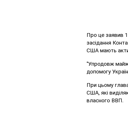
Про це заявив 1
засідання Конта
США мають акти
"Упродовж майже
допомогу Україні
При цьому глава
США, які виділя
власного ВВП.