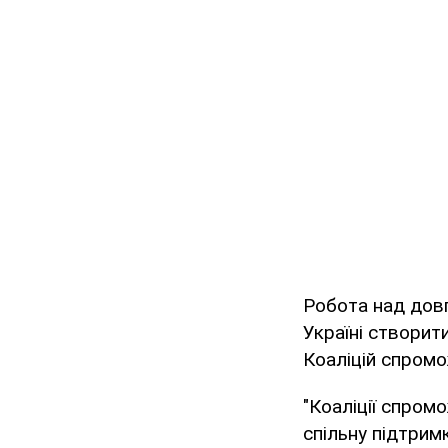
Робота над дов
Україні створит
Коаліцій спромо
"Коаліції спром
спільну підтрим