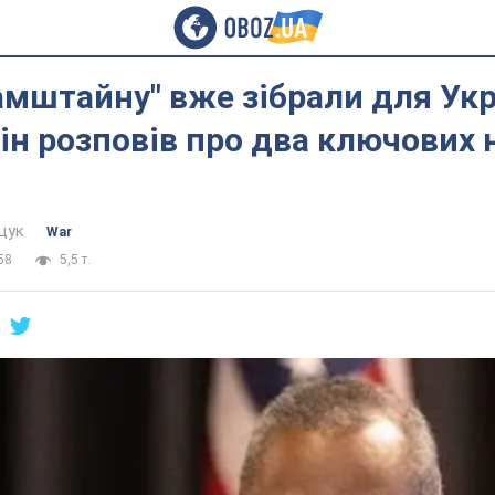
амштайну" вже зібрали для Укр
ін розповів про два ключових
щук
War
58
5,5 т.