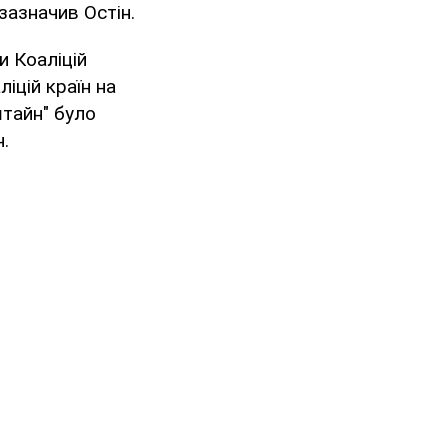
 зазначив Остін.
и Коаліцій
іцій країн на
штайн" було
.