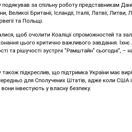
 подякував за спільну роботу представникам Данії,
и, Великої Британії, Ісландії, Італії, Латвії, Литви,
рвегії та Польщі.
алися, щоб очолити Коаліції спроможностей та зал
онання цього критично важливого завдання. Їхнє 
ті та рішучості зустрічі "Рамштайн" сьогодні", – 
 також підкреслив, що підтримка України має вир
середньо для Сполучених Штатів, адже коли США 
, вони інвестують у власну безпеку.