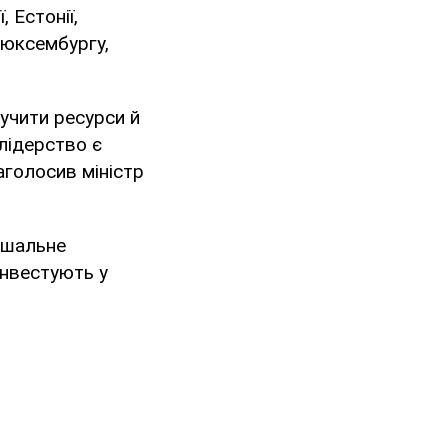
 Естонії,
 Люксембургу,
учити ресурси й
лідерство є
наголосив міністр
ішальне
інвестують у