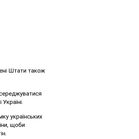
ені Штати також
осереджуватися
Україні.
мку українських
їни, щоби
ін.