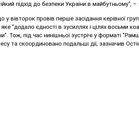
ійкий підхід до безпеки України в майбутньому", –
що у вівторок провів перше засідання керівної груп
яке "додало єдності в зусиллях і цілях восьми коал
и". Тож, під час нинішньої зустрічі у форматі "Рам
есу та скоординовано подальші дії, зазначив Остін