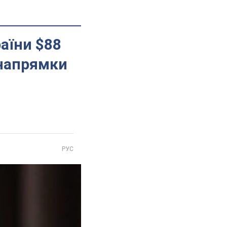
аїни $88
 напрямки
РУС