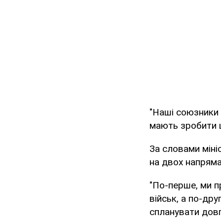
"Наші союзники
мають зробити ц
За словами мін
на двох напряма
"По-перше, ми п
військ, а по-др
спланувати довг