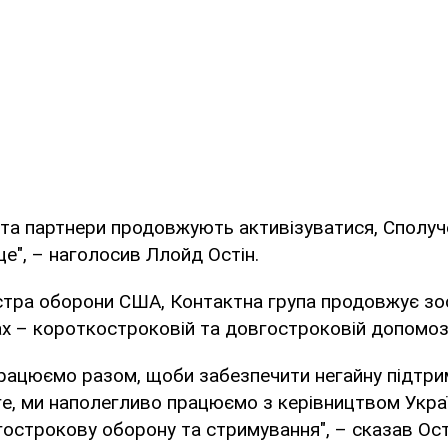
 та партнери продовжують активізуватися, Сполуч
е", – наголосив Ллойд Остін.
істра оборони США, Контактна група продовжує з
х – короткостроковій та довгостроковій допомозі 
рацюємо разом, щоби забезпечити негайну підтри
уге, ми наполегливо працюємо з керівництвом Укра
острокову оборону та стримування", – сказав Ост