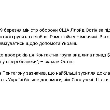
9 березня міністр оборони США Ллойд Остін за п
ктної групи на авіабазі Рамштайн у Німеччині. Він 
візуватись щодо допомоги Україні.
 двох років ця Контактна група виділила понад 
 у сфері безпеки", – сказав Остін.
 Пентагону зазначив, що найбільші зусилля докл
ють Україні більше допомоги, ніж Сполучені Штати