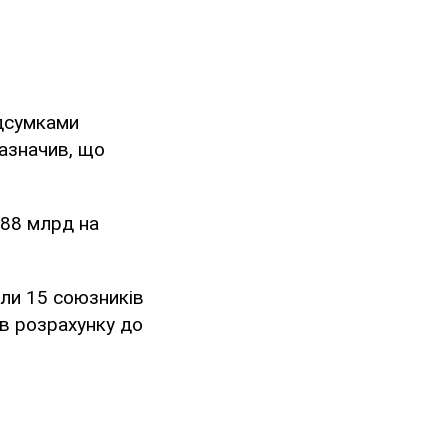
ідсумками
зазначив, що
$88 млрд на
али 15 союзників
 в розрахунку до