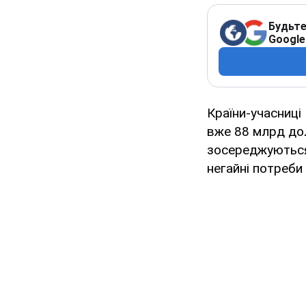
Будьте
Google
Країни-учасниці
вже 88 млрд дол
зосереджуються
негайні потреби