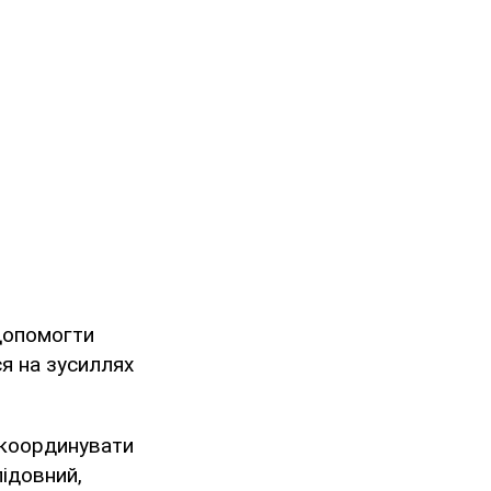
допомогти
ся на зусиллях
 координувати
ідовний,