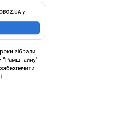
 OBOZ.UA у
 роки зібрали
и "Рамштайну"
 забезпечити
і