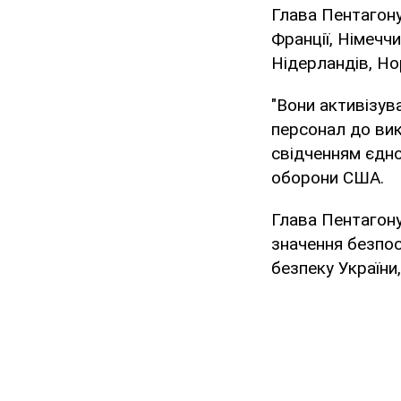
Глава Пентагону
Франції, Німеччин
Нідерландів, Но
"Вони активізув
персонал до вик
свідченням єднос
оборони США.
Глава Пентагону
значення безпо
безпеку України