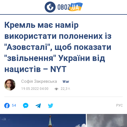
Кремль має намір
використати полонених із
"Азовсталі", щоб показати
"звільнення" України від
нацистів – NYT
Софія Закревська
War
19.05.2022 04:00
22,3 т.
54
РУС