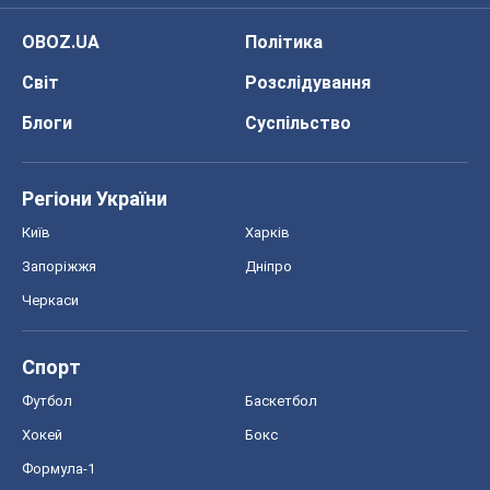
OBOZ.UA
Політика
Світ
Розслідування
Блоги
Суспільство
Регіони України
Київ
Харків
Запоріжжя
Дніпро
Черкаси
Спорт
Футбол
Баскетбол
Хокей
Бокс
Формула-1