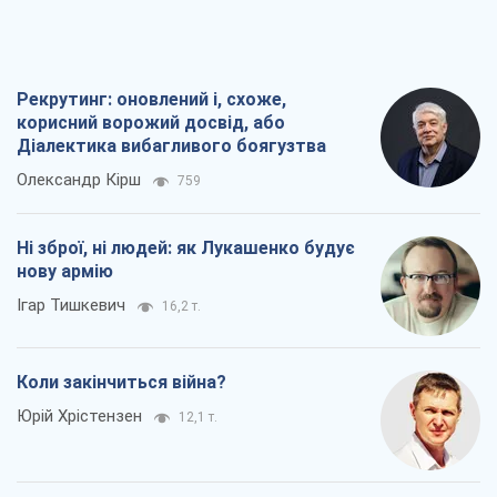
Рекрутинг: оновлений і, схоже,
корисний ворожий досвід, або
Діалектика вибагливого боягузтва
Олександр Кірш
759
Ні зброї, ні людей: як Лукашенко будує
нову армію
Ігар Тишкевич
16,2 т.
Коли закінчиться війна?
Юрій Хрістензен
12,1 т.