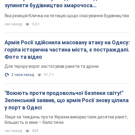
зупиняти будівництво хмарочоса
"московського вірянина"
Яка реакція Кличка на петицію щодо скасування будівництва
час назад
3,6 т.
Армія Росії здійснила масовану атаку на Одесу:
горіла історична частина міста, є постраждалі.
Фото та відео
Для терору ворог застосував ракети та дрони
2 часа назад
51,7 т.
"Воюють проти продовольчої безпеки світу!"
Зеленський заявив, що армія Росії знову цілила
у порт в Одесі
Лише за тиждень проти України використали десятки ракет,
більшість із яких – балістичні
час назад
429