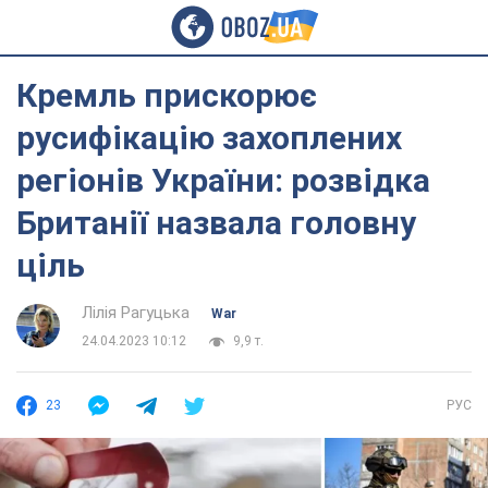
Кремль прискорює
русифікацію захоплених
регіонів України: розвідка
Британії назвала головну
ціль
Лілія Рагуцька
War
24.04.2023 10:12
9,9 т.
23
РУС