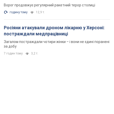
Ворог продовжує регулярний ракетний терор столиці
годину тому
12,9 т.
Росіяни атакували дроном лікарню у Херсоні:
постраждали медпрацівниці
Загалом постраждали чотири жінки – і вони не єдині поранені
за добу
7 годин тому
3,2 т.