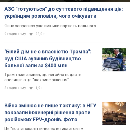
АЗС "готуються" до суттєвого підвищення цін:
українцям розповіли, чого очікувати
Як на заправках уже змінили вартість пального
9 годин тому
23,0 т.
"Білий дім не є власністю Трампа":
суд США зупинив будівництво
бальної зали за $400 млн
Трамп вже заявив, що негайно подасть
апеляцію а це "жахливе рішення"
8 годин тому
1,9 т.
Війна змінює не лише тактику: в НГУ
показали інженерні рішення проти
російських FPV-дронів. Фото
Це "постапокаліптична естетика зі світу