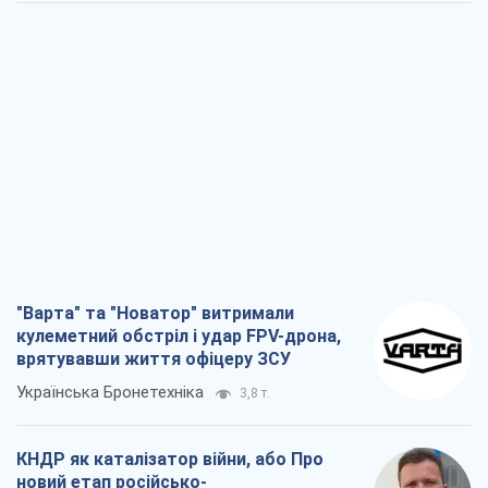
"Варта" та "Новатор" витримали
кулеметний обстріл і удар FPV-дрона,
врятувавши життя офіцеру ЗСУ
Українська Бронетехніка
3,8 т.
КНДР як каталізатор війни, або Про
новий етап російсько-