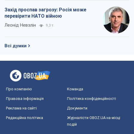
Правова інформація
Політика конфіденційності
Реклама на сайті
Документи
Редакційна політика
Журналісти OBOZ.UA на місці
подій
OBOZ.UA
Політика
Світ
Розслідування
Блоги
Суспільство
Регіони України
Київ
Харків
Запоріжжя
Дніпро
Черкаси