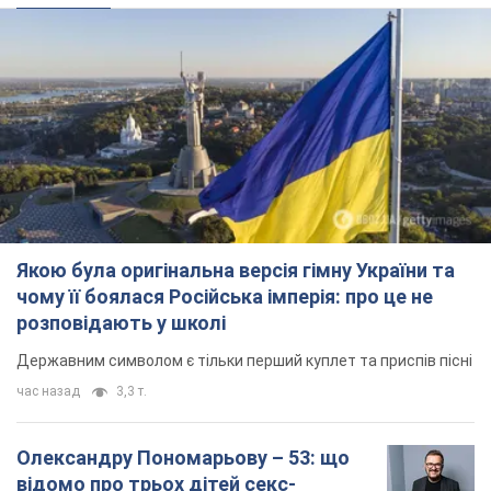
Державним символом є тільки перший куплет та приспів пісні
час назад
3,3 т.
Олександру Пономарьову – 53: що
відомо про трьох дітей секс-
символа 90-х та який вигляд вони
мають
За розвитком кар'єри артист не забував про
особисте щастя
7 часов назад
6,9 т.
У ПриватБанку розповіли, чи дійсні
долари 1996 року: чи приймають
обмінники та банки такі купюри
Що робити, якщо банки та обмінні пункти не
приймають старі долари
8 часов назад
60,2 т.