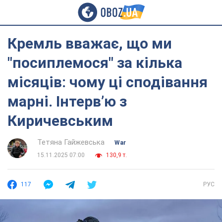
Кремль вважає, що ми
"посиплемося" за кілька
місяців: чому ці сподівання
марні. Інтерв’ю з
Киричевським
Тетяна Гайжевська
War
15.11.2025 07:00
130,9 т.
117
РУС