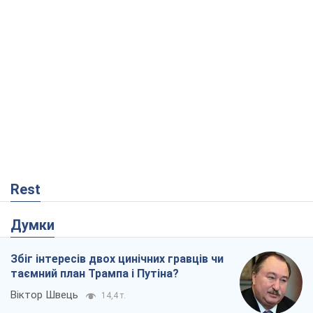
Думки
Збіг інтересів двох цинічних гравців чи
таємний план Трампа і Путіна?
Віктор Швець
14,4 т.
Мінськ готується до функціонування в
умовах масштабної воєнної кризи
Олександр Левченко
18,7 т.
Ні зброї, ні людей: як Лукашенко будує
нову армію
Ігар Тишкевич
15,8 т.