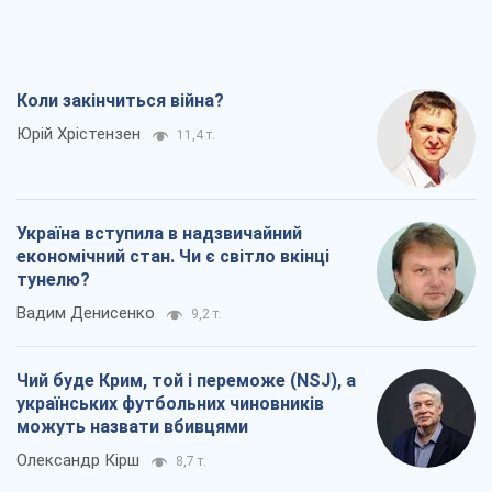
Чий буде Крим, той і переможе (NSJ), а
українських футбольних чиновників
можуть назвати вбивцями
Олександр Кірш
8,7 т.
Захід проспав загрозу: Росія може
перевірити НАТО війною
Леонід Невзлін
9,3 т.
Всі думки
Про компанію
Команда