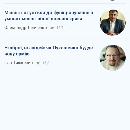
Коли закінчиться війна?
Юрій Хрістензен
11,4 т.
Україна вступила в надзвичайний
економічний стан. Чи є світло вкінці
тунелю?
Вадим Денисенко
9,2 т.