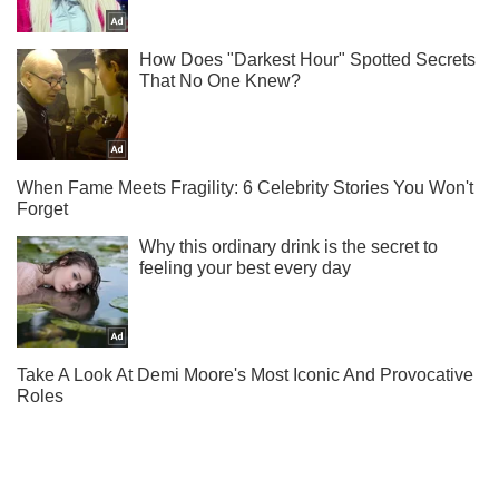
Ти ще не підписаний на наш Telegram? Швиденько тисни!
Підписатись
Підписатись