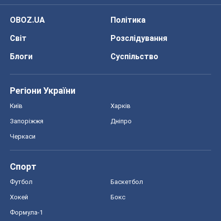
Спорт
Футбол
Баскетбол
Хокей
Бокс
Формула-1
Моя школа
ГДЗ
Підручники
Онлайн уроки
ДПА
ЗНО
НМТ
СНД посібники
Авто
Тест Драйв
Електромобілі
Акції
Сервіс