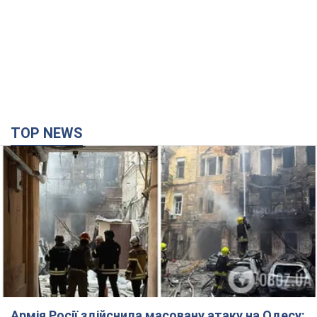
Армія Росії здійснила масовану атаку на Одесу:
горіла історична частина міста, є постраждалі.
Фото та відео
Для терору ворог застосував ракети та дрони
час назад
28,2 т.
Нардепи взяли гроші з бюджету на оренду
елітних квартир у Києві: хто з парламентарів
просив кошти та де поселився
Як працює особлива соціальна гарантія та хто нею
користується
4 часа назад
49,0 т.