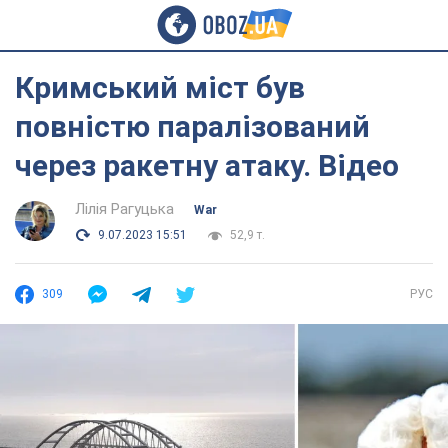
Кримський міст був
повністю паралізований
через ракетну атаку. Відео
Лілія Рагуцька
War
9.07.2023 15:51
52,9 т.
309
РУС