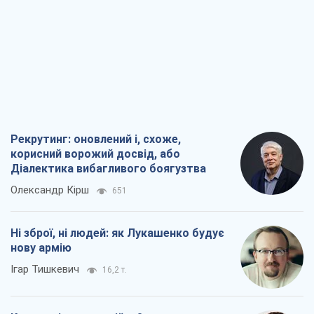
Рекрутинг: оновлений і, схоже,
корисний ворожий досвід, або
Діалектика вибагливого боягузтва
Олександр Кірш
651
Ні зброї, ні людей: як Лукашенко будує
нову армію
Ігар Тишкевич
16,2 т.