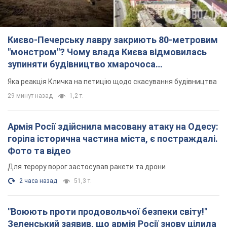
Києво-Печерську лавру закриють 80-метровим
"монстром"? Чому влада Києва відмовилась
зупиняти будівництво хмарочоса
"московського вірянина"
Яка реакція Кличка на петицію щодо скасування будівництва
29 минут назад
1,2 т.
Армія Росії здійснила масовану атаку на Одесу:
горіла історична частина міста, є постраждалі.
Фото та відео
Для терору ворог застосував ракети та дрони
2 часа назад
51,3 т.
"Воюють проти продовольчої безпеки світу!"
Зеленський заявив, що армія Росії знову цілила