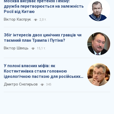
Москва висуває претензії Пекіну:
дружба перетворюється на залежність
Росії від Китаю
Віктор Каспрук
2,0 т.
Збіг інтересів двох цинічних гравців чи
таємний план Трампа і Путіна?
Віктор Швець
15,1 т.
У полоні власних міфів: як
Костянтинівка стала головною
ідеологічною пасткою для російських
окупантів
Дмитро Снєгирьов
345