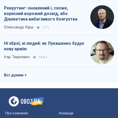
Рекрутинг: оновлений і, схоже,
корисний ворожий досвід, або
Діалектика вибагливого боягузтва
Олександр Кірш
1,7 т.
Ні зброї, ні людей: як Лукашенко будує
нову армію
Ігар Тишкевич
16,6 т.
Всі думки
Про компанію
Команда