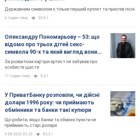
Державним символом є тільки перший куплет та приспів пісні
6 годин тому
26,5 т.
Олександру Пономарьову – 53: що
відомо про трьох дітей секс-
символа 90-х та який вигляд вони
мають
За розвитком кар'єри артист не забував про
особисте щастя
11 годин тому
9,3 т.
У ПриватБанку розповіли, чи дійсні
долари 1996 року: чи приймають
обмінники та банки такі купюри
Що робити, якщо банки та обмінні пункти не
приймають старі долари
9.08.2026 02:20
83,3 т.