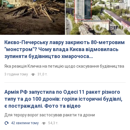
Києво-Печерську лавру закриють 80-метровим
"монстром"? Чому влада Києва відмовилась
зупиняти будівництво хмарочоса
"московського вірянина"
Яка реакція Кличка на петицію щодо скасування будівництва
3 години тому
31,0 т.
Армія РФ запустила по Одесі 11 ракет різного
типу та до 100 дронів: горіли історичні будівлі,
є постраждалі. Фото та відео
Для терору ворог застосував ракети та дрони
42 хвилини тому
54,3 т.