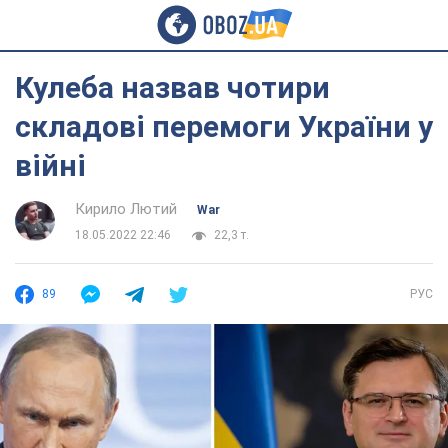
Кулеба назвав чотири
складові перемоги України у
війні
Кирило Лютий
War
18.05.2022 22:46
22,3 т.
89
РУС