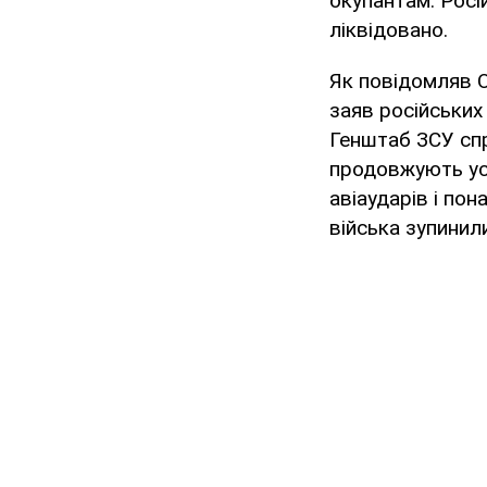
окупантам. Росій
ліквідовано.
Як повідомляв O
заяв російських
Генштаб ЗСУ спр
продовжують ус
авіаударів і пон
війська зупинил