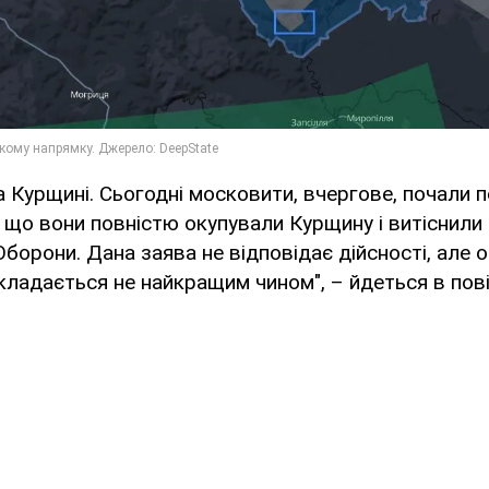
а Курщині. Сьогодні московити, вчергове, почали
 що вони повністю окупували Курщину і витіснили 
Оборони. Дана заява не відповідає дійсності, але 
кладається не найкращим чином", – йдеться в пов