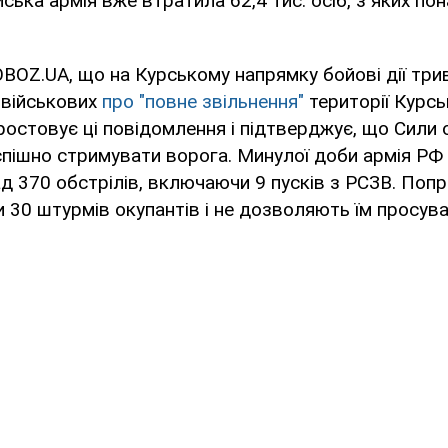
ська армія вже втратила 62,4 тис. осіб, з яких пон
BOZ.UA, що на Курському напрямку бойові дії три
 військових
про "повне звільнення"
території Курськ
остовує ці повідомлення і підтверджує, що Сили 
пішно стримувати ворога. Минулої доби армія РФ
ад 370 обстрілів, включаючи 9 пусків з РСЗВ. Попри
и 30 штурмів окупантів і не дозволяють їм просув