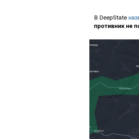
В DeepState
наз
противник не п