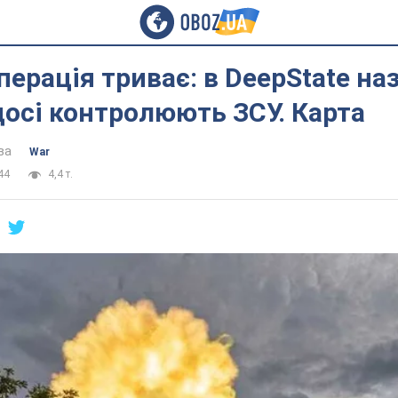
перація триває: в DeepState на
 досі контролюють ЗСУ. Карта
ва
War
44
4,4 т.