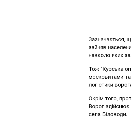
Зазначається, щ
зайняв населени
навколо яких з
Тож "Курська опе
московитами та
логістики ворог
Окрім того, про
Ворог здійснює 
села Біловоди.