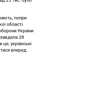
ад 25 тис. було
вають, попри
ої області.
оборони України
 завдала 28
 це, українські
атися вперед.