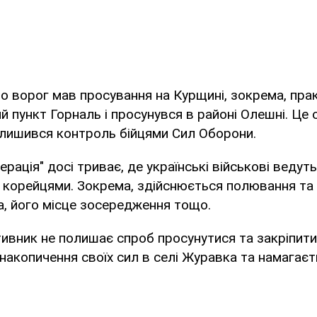
о ворог мав просування на Курщині, зокрема, пра
й пункт Горналь і просунувся в районі Олешні. Це о
алишився контроль бійцями Сил Оборони.
рація" досі триває, де українські військові ведуть
 корейцями. Зокрема, здійснюється полювання та
а, його місце зосередження тощо.
тивник не полишає спроб просунутися та закріпити
накопичення своїх сил в селі Журавка та намагаєт