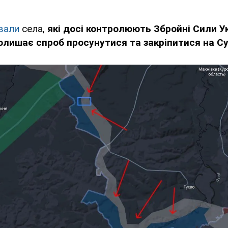
вали
села,
які досі контролюють Збройні Сили У
олишає спроб просунутися та закріпитися на С