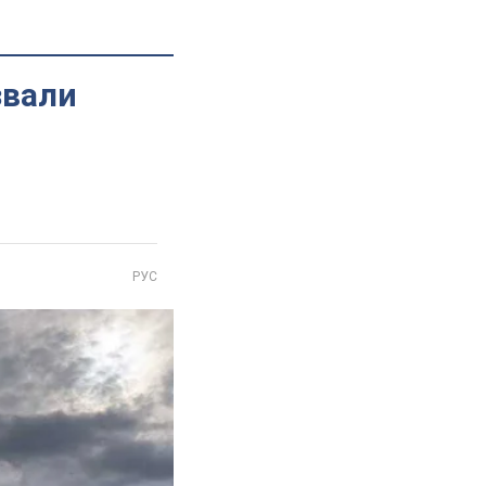
звали
РУС