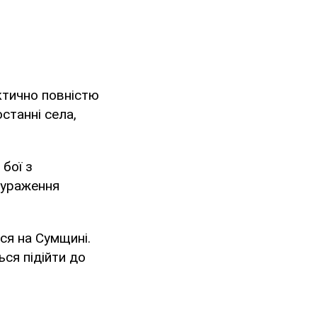
ктично повністю
станні села,
 бої з
 ураження
ся на Сумщині.
ься підійти до