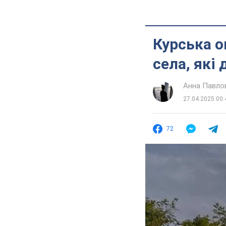
Курська о
села, які
Анна Павло
27.04.2025 00:
72