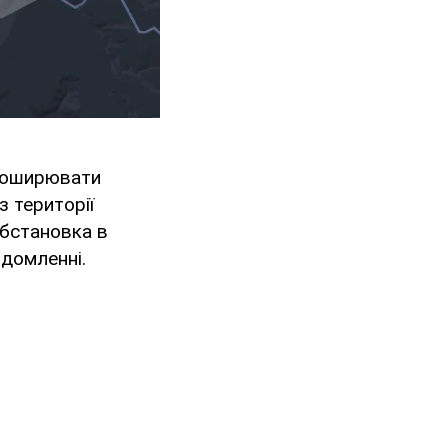
 поширювати
з території
обстановка в
ідомленні.