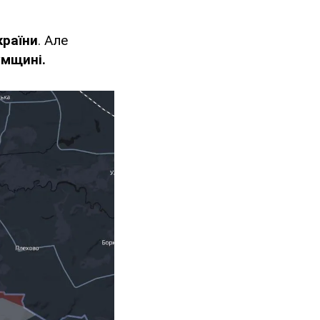
країни
. Але
умщині.