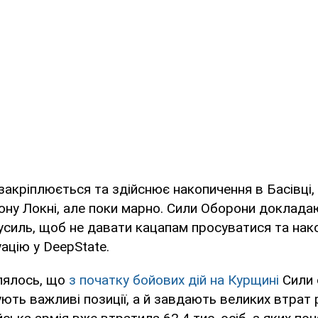
закріплюється та здійснює накопичення в Басівці
ону Локні, але поки марно. Сили Оборони доклада
силь, щоб не давати кацапам просуватися та нако
цію у DeepState.
лялось, що
з початку бойових дій на Курщині
Сили 
ують важливі позиції, а й завдають великих втрат