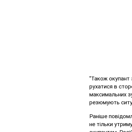
"Також окупант 
рухатися в стор
максимальних зу
резюмують ситуа
Раніше повідом
не тільки утрим