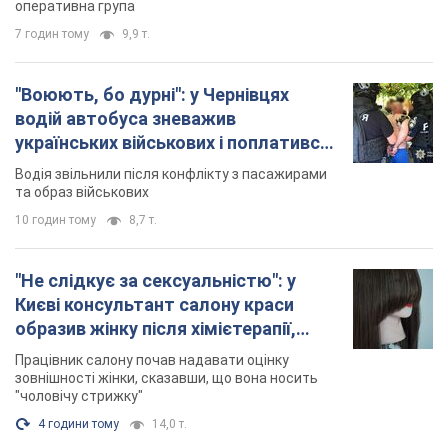
оперативна група
7 годин тому
9,9 т.
"Воюють, бо дурні": у Чернівцях
водій автобуса зневажив
українських військових і поплатився.
Відео
Водія звільнили після конфлікту з пасажирами
та образ військових
10 годин тому
8,7 т.
"Не слідкує за сексуальністю": у
Києві консультант салону краси
образив жінку після хімієтерапії,
розгорівся скандал. Фото
Працівник салону почав надавати оцінку
зовнішності жінки, сказавши, що вона носить
"чоловічу стрижку"
4 години тому
14,0 т.