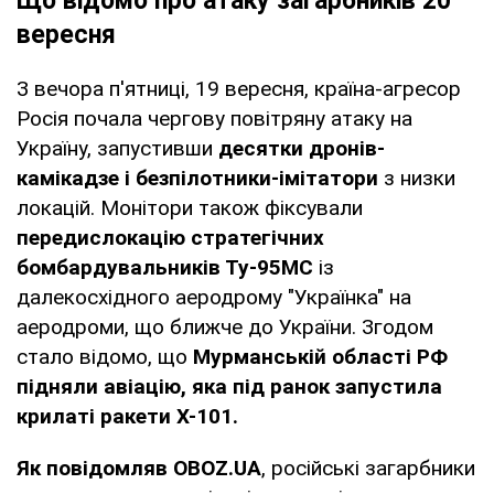
Що відомо про атаку загарбників 20
вересня
З вечора п'ятниці, 19 вересня, країна-агресор
Росія почала чергову повітряну атаку на
Україну, запустивши
десятки дронів-
камікадзе і безпілотники-імітатори
з низки
локацій. Монітори також фіксували
передислокацію стратегічних
бомбардувальників Ту-95МС
із
далекосхідного аеродрому "Українка" на
аеродроми, що ближче до України. Згодом
стало відомо, що
Мурманській області
РФ
підняли авіацію, яка під ранок запустила
крилаті ракети Х-101.
Як повідомляв OBOZ.UA
, російські загарбники