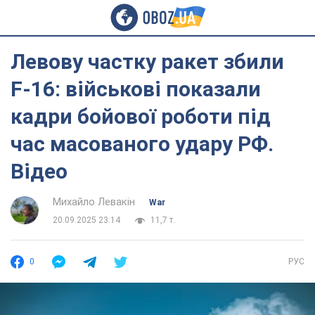
Левову частку ракет збили
F-16: військові показали
кадри бойової роботи під
час масованого удару РФ.
Відео
Михайло Левакін
War
20.09.2025 23:14
11,7 т.
0
РУС