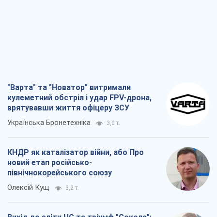
"Варта" та "Новатор" витримали
кулеметний обстріл і удар FPV-дрона,
врятувавши життя офіцеру ЗСУ
Українська Бронетехніка
3,0 т.
КНДР як каталізатор війни, або Про
новий етап російсько-
північнокорейського союзу
Олексій Кущ
3,2 т.