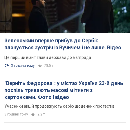
Зеленський вперше прибув до Сербії:
планується зустріч із Вучичем і не лише. Відео
Це перший візит глави держави до Бєлграда
3 години тому
78,5 т.
"Верніть Федорова": у містах України 23-й день
поспіль тривають масові мітинги з
картонками. Фото і відео
Учасники акцій продовжують серію щоденних протестів
3 години тому
2,2 т.