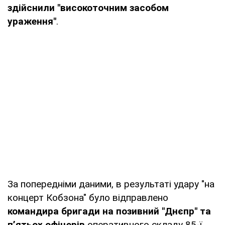
здійснили "високоточним засобом
ураження"
.
За попередніми даними, в результаті удару "на
концерт Кобзона" було відправлено
командира бригади на позивний "Днєпр" та
п’ятьох
офіцерів
оперативного складу 85-ї