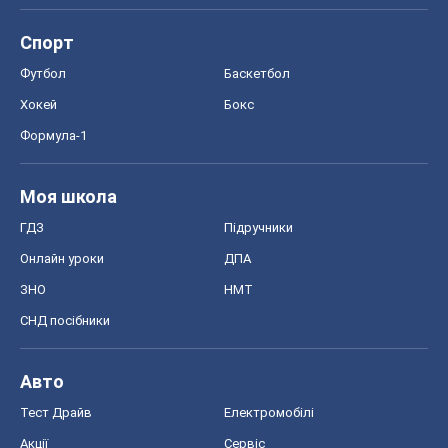
ЗНО
НМТ
СНД посібники
Авто
Тест Драйв
Електромобілі
Акції
Сервіс
Food Oboz
Рецепти
Напої
Дієти
Економіка
Ринки та компанії
Макроекономіка