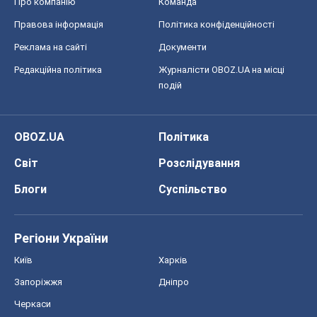
Регіони України
Київ
Харків
Запоріжжя
Дніпро
Черкаси
Спорт
Футбол
Баскетбол
Хокей
Бокс
Формула-1
Моя школа
ГДЗ
Підручники
Онлайн уроки
ДПА