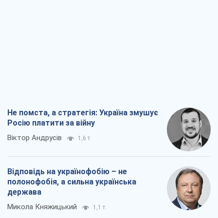
Віктор Андрусів
1,6 т.
Відповідь на українофобію – не
полонофобія, а сильна українська
держава
Микола Княжицький
1,1 т.
Мер Москви раптово схотів миру, як
стають послом у США й нові українські
топ-рейтинги
Олександр Кірш
4,8 т.
Про заплановану вирубку більше 600
дерев і теплотрасу: що відбувається на
Теремках у Києві
Владислав Самойленко
2,3 т.