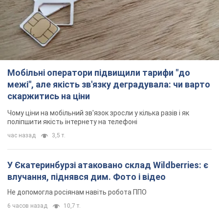
У Єкатеринбурзі атаковано склад Wildberries: є
влучання, піднявся дим. Фото і відео
Не допомогла росіянам навіть робота ППО
6 часов назад
10,7 т.
"Чудовий батько": у мережі розповіли про
чоловіка, якого Росія убила ударом по
Броварах. Фото
Чоловіка згадують як професіонала своєї справи
4 часа назад
3,5 т.