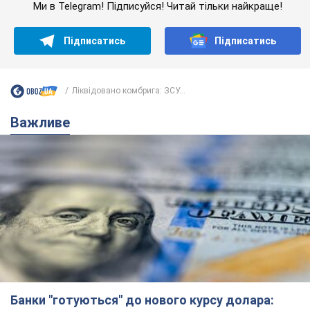
Банки "готуються" до нового курсу долара:
українцям розповіли, чого очікувати
найближчими днями
Яким буде курс валюти в обмінниках
6.08.2026 22:58
151,4 т.
Українцям обіцяють по 850 грн від
мобільних операторів: що не так з
цими повідомленнями
Як не потрапити в пастку шахраїв
6.08.2026 21:02
16,2 т.