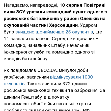
Нагадаємо, напередодні,
10 серпня Повітряні
сили ЗСУ уразили командний пункт одного з
російських батальйонів у районі Олешків на
окупованій частині Херсонщини
. Ударом
було
знищено щонайменше 25 окупантів
, ще
11 зазнали поранень. Серед ліквідованих –
командир, начальник штабу, начальник
інженерної служби та командир одного зі
взводів батальйону.
Як повідомляв OBOZ.UA, минулої доби
українські захисники
відмінусували 1000
окупантів
. Також знищили 372 одиниці
російської військової техніки та озброєння. За
даними Генштабу, від початку
повномасштабної війни загальні втрати
особового складу окупаційної армії РФ