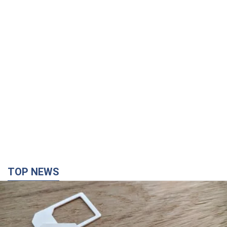
TOP NEWS
Мобільні оператори підвищили тарифи "до
межі", але якість зв'язку деградувала: чи варто
скаржитись на ціни
Чому ціни на мобільний зв'язок зросли у кілька разів і як
поліпшити якість інтернету на телефоні
час назад
3,5 т.