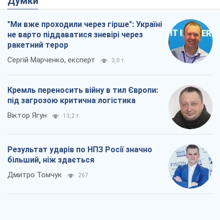
Результат ударів по НПЗ Росії значно
більший, ніж здається
Дмитро Томчук
267
Не помста, а стратегія: Україна змушує
Росію платити за війну