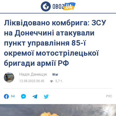
Ліквідовано комбрига: ЗСУ
на Донеччині атакували
пункт управління 85-ї
окремої мотострілецької
бригади армії РФ
Надія Данищук
War
12.08.2025 00:45
5,7 т.
94
РУС