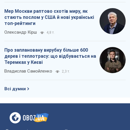
Всі думки
Про компанію
Команда
Правова інформація
Політика конфіденційності
Реклама на сайті
Документи
Редакційна політика
Журналісти OBOZ.UA на місці
подій
OBOZ.UA
Політика
Світ
Розслідування
Блоги
Суспільство