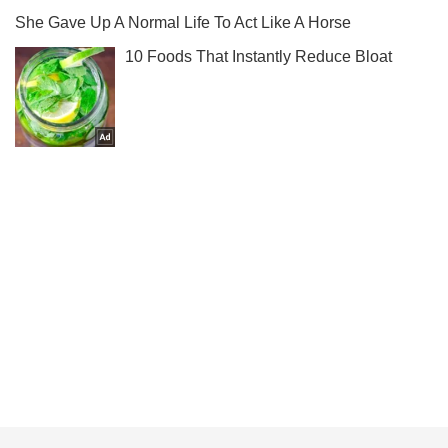
Ми в Telegram! Підписуйся! Читай тільки найкраще!
Підписатись
Підписатись
Ліквідовано комбрига: ЗСУ...
Важливе