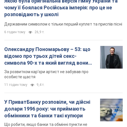
Якою була оригінальна версія гімну України та
чому її боялася Російська імперія: про це не
розповідають у школі
Державним символом є тільки перший куплет та приспів пісні
6 годин тому
26,9 т.
Олександру Пономарьову – 53: що
відомо про трьох дітей секс-
символа 90-х та який вигляд вони
мають
За розвитком кар'єри артист не забував про
особисте щастя
11 годин тому
9,4 т.
У ПриватБанку розповіли, чи дійсні
долари 1996 року: чи приймають
обмінники та банки такі купюри
Що робити, якщо банки та обмінні пункти не