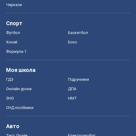
Черкаси
Спорт
Футбол
Баскетбол
Хокей
Бокс
Формула-1
Моя школа
ГДЗ
Підручники
Онлайн уроки
ДПА
ЗНО
НМТ
СНД посібники
Авто
Тест Драйв
Електромобілі