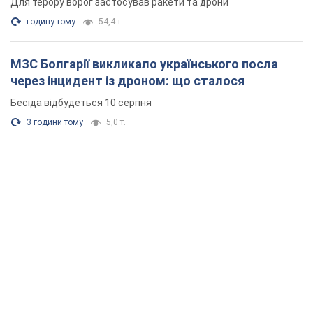
Для терору ворог застосував ракети та дрони
годину тому
54,4 т.
МЗС Болгарії викликало українського посла
через інцидент із дроном: що сталося
Бесіда відбудеться 10 серпня
3 години тому
5,0 т.