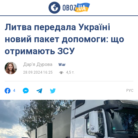
Литва передала Україні
новий пакет допомоги: що
отримають ЗСУ
Дар'я Дурова
War
28.09.2024 16:25
4,5 т.
4
РУС