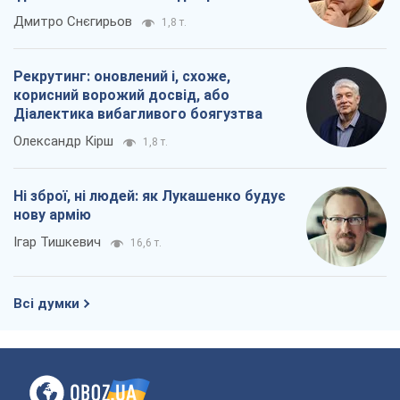
окупантів
Дмитро Снєгирьов
1,8 т.
Рекрутинг: оновлений і, схоже,
корисний ворожий досвід, або
Діалектика вибагливого боягузтва
Олександр Кірш
1,8 т.
Ні зброї, ні людей: як Лукашенко будує
нову армію
Ігар Тишкевич
16,6 т.
Всі думки