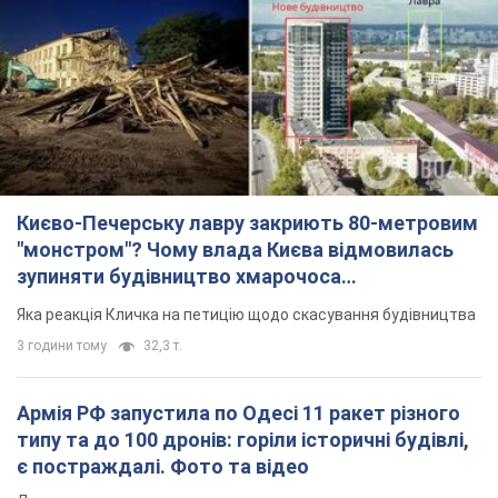
Києво-Печерську лавру закриють 80-метровим
"монстром"? Чому влада Києва відмовилась
зупиняти будівництво хмарочоса
"московського вірянина"
Яка реакція Кличка на петицію щодо скасування будівництва
3 години тому
32,3 т.
Армія РФ запустила по Одесі 11 ракет різного
типу та до 100 дронів: горіли історичні будівлі,
є постраждалі. Фото та відео