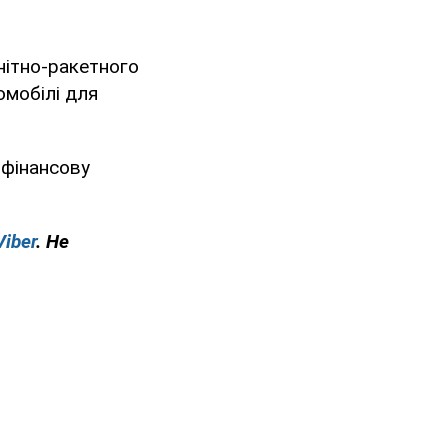
енітно-ракетного
омобілі для
фінансову
Viber
. Не