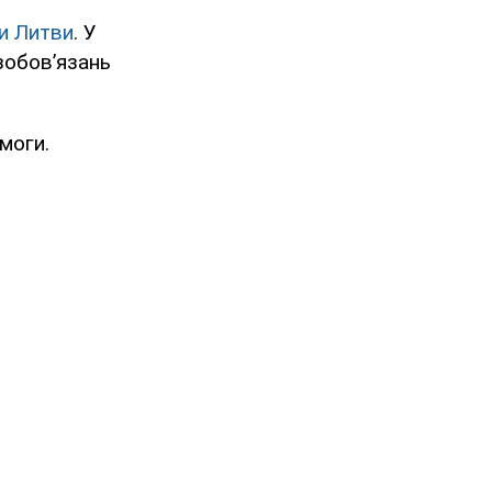
и Литви
. У
зобов’язань
моги.