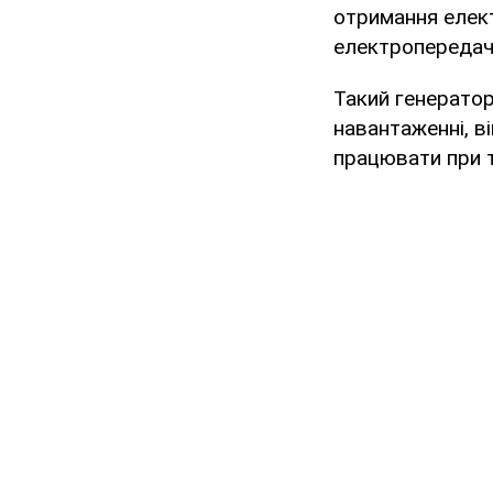
отримання електр
електропередач н
Такий генерато
навантаженні, в
працювати при т