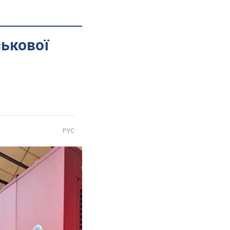
ськової
РУС