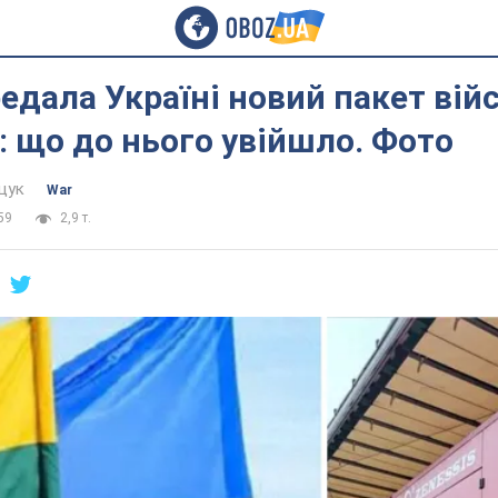
едала Україні новий пакет вій
 що до нього увійшло. Фото
щук
War
59
2,9 т.