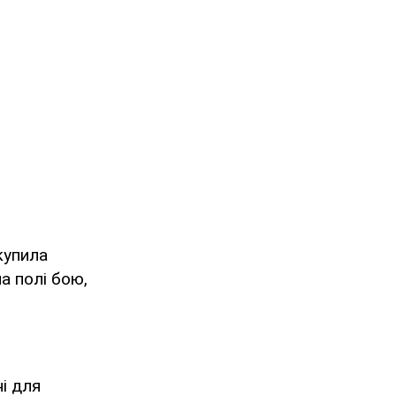
купила
а полі бою,
і для