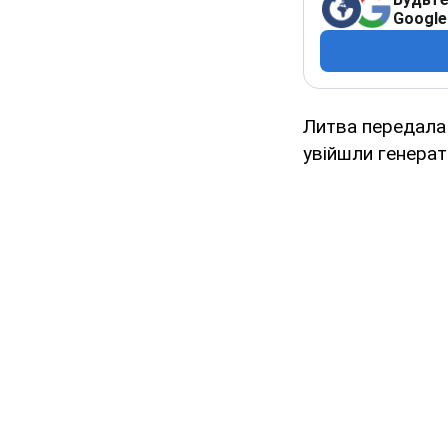
Google
Литва передала 
увійшли генерато