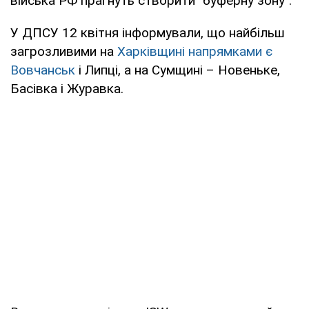
війська РФ прагнуть створити "буферну зону".
У ДПСУ 12 квітня інформували, що найбільш
загрозливими на
Харківщині напрямками є
Вовчанськ
і Липці, а на Сумщині – Новеньке,
Басівка і Журавка.