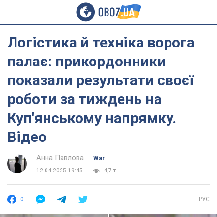
Логістика й техніка ворога
палає: прикордонники
показали результати своєї
роботи за тиждень на
Куп'янському напрямку.
Відео
Анна Павлова
War
12.04.2025 19:45
4,7 т.
0
РУС