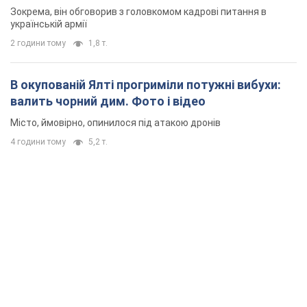
Зокрема, він обговорив з головкомом кадрові питання в
українській армії
2 години тому
1,8 т.
В окупованій Ялті прогриміли потужні вибухи:
валить чорний дим. Фото і відео
Місто, ймовірно, опинилося під атакою дронів
4 години тому
5,2 т.