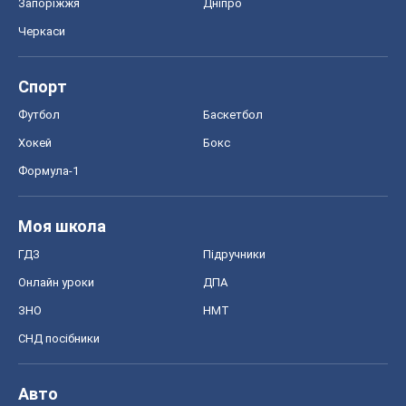
Запоріжжя
Дніпро
Черкаси
Спорт
Футбол
Баскетбол
Хокей
Бокс
Формула-1
Моя школа
ГДЗ
Підручники
Онлайн уроки
ДПА
ЗНО
НМТ
СНД посібники
Авто