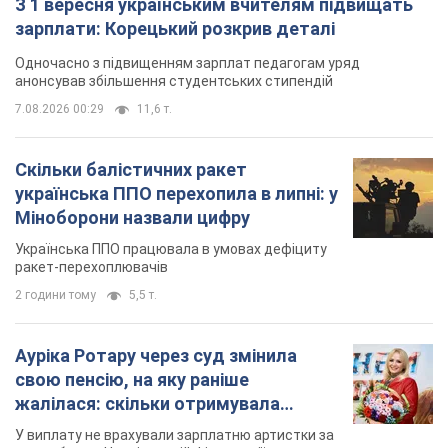
З 1 вересня українським вчителям підвищать
зарплати: Корецький розкрив деталі
Одночасно з підвищенням зарплат педагогам уряд
анонсував збільшення студентських стипендій
7.08.2026 00:29
11,6 т.
Скільки балістичних ракет
українська ППО перехопила в липні: у
Міноборони назвали цифру
Українська ППО працювала в умовах дефіциту
ракет-перехоплювачів
2 години тому
5,5 т.
Ауріка Ротару через суд змінила
свою пенсію, на яку раніше
жалілася: скільки отримувала
співачка
У виплату не врахували зарплатню артистки за