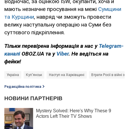
Водночас, за оцінкою ISW, окупанти, хоча й
мають незначне просування на межі
Сумщини
та Курщини
, навряд чи зможуть провести
велику наступальну операцію на Суми без
суттєвого підкріплення.
Тільки перевірена інформація в нас у
Telegram-
каналі
OBOZ.UA та у
Viber
. Не ведіться на
фейки!
Україна
Куп'янськ
Наступ на Харківщині
Втрати Росії в війні з 
Редакційна політика