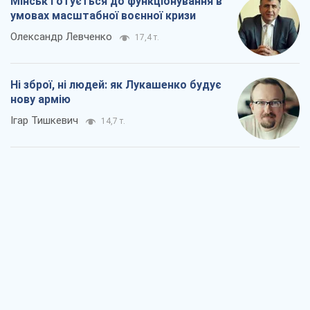
Мінськ готується до функціонування в
умовах масштабної воєнної кризи
Олександр Левченко
17,4 т.
Ні зброї, ні людей: як Лукашенко будує
нову армію
Ігар Тишкевич
14,7 т.