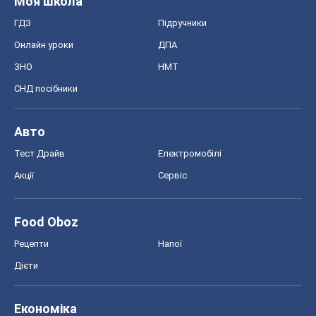
Моя школа
ГДЗ
Підручники
Онлайн уроки
ДПА
ЗНО
НМТ
СНД посібники
Авто
Тест Драйв
Електромобілі
Акції
Сервіс
Food Oboz
Рецепти
Напої
Дієти
Економіка