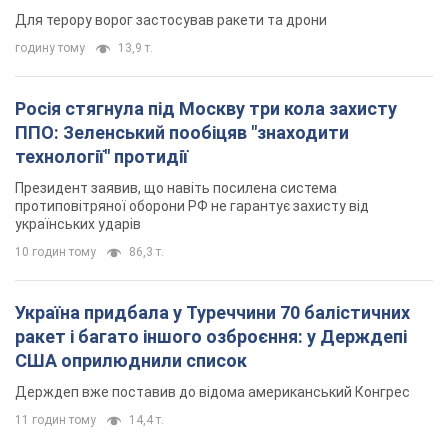
Для терору ворог застосував ракети та дрони
годину тому
13,9 т.
Росія стягнула під Москву три кола захисту
ППО: Зеленський пообіцяв "знаходити
технології" протидії
Президент заявив, що навіть посилена система
протиповітряної оборони РФ не гарантує захисту від
українських ударів
10 годин тому
86,3 т.
Україна придбала у Туреччини 70 балістичних
ракет і багато іншого озброєння: у Держдепі
США оприлюднили список
Держдеп вже поставив до відома американський Конгрес
11 годин тому
14,4 т.