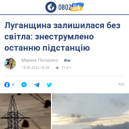
Луганщина залишилася без
світла: знеструмлено
останню підстанцію
Марина Погорілко
War
18.05.2022 18:28
11,8 т.
0
РУС