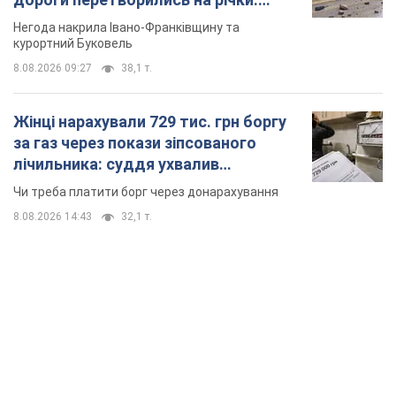
Відео
Негода накрила Івано-Франківщину та
курортний Буковель
8.08.2026 09:27
38,1 т.
Жінці нарахували 729 тис. грн боргу
за газ через покази зіпсованого
лічильника: суддя ухвалив
неочікуване рішення
Чи треба платити борг через донарахування
8.08.2026 14:43
32,1 т.