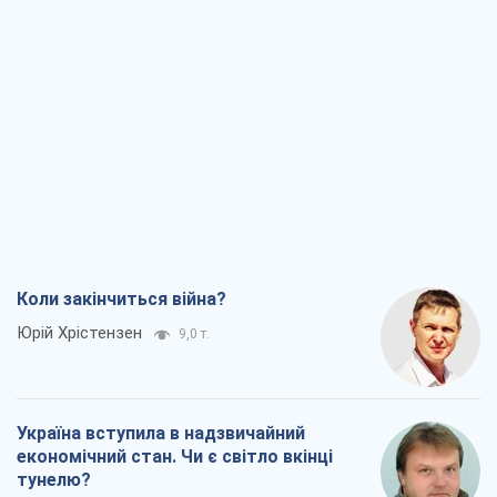
Коли закінчиться війна?
Юрій Хрістензен
9,0 т.
Україна вступила в надзвичайний
економічний стан. Чи є світло вкінці
тунелю?
Вадим Денисенко
7,4 т.
Чий буде Крим, той і переможе (NSJ), а
українських футбольних чиновників
можуть назвати вбивцями
Олександр Кірш
7,1 т.
Захід проспав загрозу: Росія може
перевірити НАТО війною