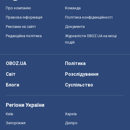
Блоги
Суспільство
Регіони України
Київ
Харків
Запоріжжя
Дніпро
Черкаси
Спорт
Футбол
Баскетбол
Хокей
Бокс
Формула-1
Моя школа
ГДЗ
Підручники