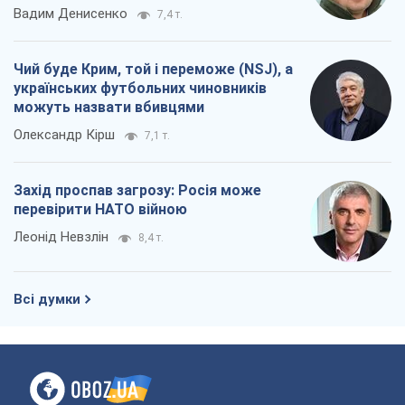
Леонід Невзлін
8,4 т.
Всі думки
Про компанію
Команда
Правова інформація
Політика конфіденційності
Реклама на сайті
Документи
Редакційна політика
Журналісти OBOZ.UA на місці
подій
OBOZ.UA
Політика
Світ
Розслідування