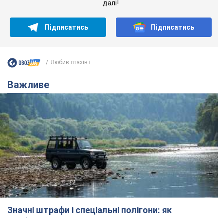
Значні штрафи і спеціальні полігони: як
проблему джипінгу вирішують за кордоном
Україні не завадить взяти приклад із країн Європи
8.08.2026 05:10
2,5 т.
На Прикарпатті після аномальної
спеки пройшла потужна злива:
дороги перетворились на річки.
Відео
Негода накрила Івано-Франківщину та
курортний Буковель
8.08.2026 09:27
36,2 т.