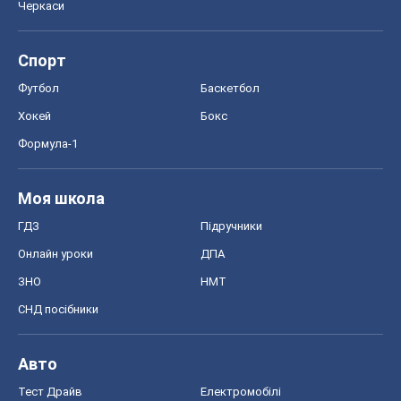
Онлайн уроки
ДПА
ЗНО
НМТ
СНД посібники
Авто
Тест Драйв
Електромобілі
Акції
Сервіс
Food Oboz
Рецепти
Напої
Дієти
Економіка
Ринки та компанії
Макроекономіка