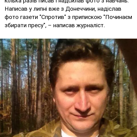
кілька разів писав і надсилав фото з навчань.
Написав у липні вже з Донеччини, надіслав
фото газети "Спротив" з припискою "Починаєм
збирати пресу", – написав журналіст.