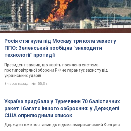
8 часов назад
55,8 т.
Україна придбала у Туреччини 70 балістичних
ракет і багато іншого озброєння: у Держдепі
США оприлюднили список
Держдеп вже поставив до відома американський Конгрес
9 часов назад
12,0 т.
"Нас почули на одне вухо": у містах України 24-й
день поспіль тривають мітинги на підтримку
Федорова. Фото і відео
Антиурядові виступи з вимогою повернути Федорова досі
тривають
8 часов назад
4,7 т.