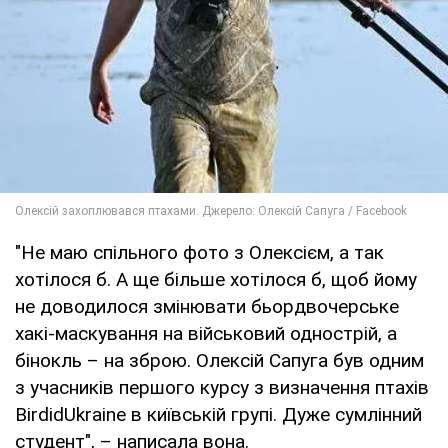
"Не маю спільного фото з Олексієм, а так
хотілося б. А ще більше хотілося б, щоб йому
не доводилося змінювати бьордвочерське
хакі-маскування на військовий однострій, а
бінокль – на зброю. Олексій Сапуга був одним
з учасників першого курсу з визначення птахів
BirdidUkraine в київській групі. Дуже сумлінний
студент", – написала вона.