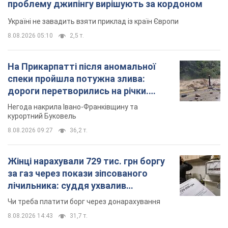
Жінці нарахували 729 тис. грн боргу
за газ через покази зіпсованого
лічильника: суддя ухвалив
неочікуване рішення
Чи треба платити борг через донарахування
8.08.2026 14:43
31,7 т.