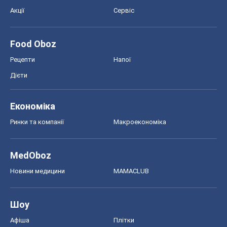
MedOboz
Новини медицини
MAMACLUB
Шоу
Афіша
Плітки
Краса
Мода
Жіночий журнал