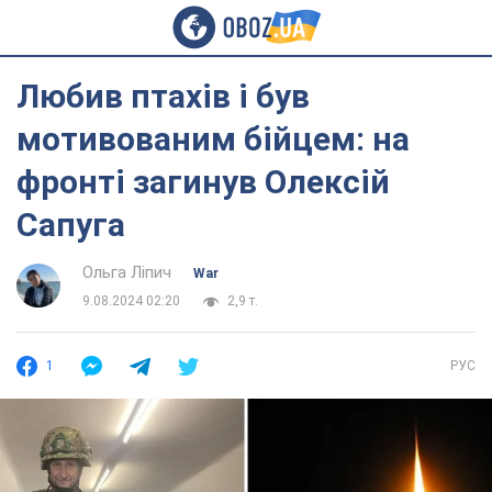
Любив птахів і був
мотивованим бійцем: на
фронті загинув Олексій
Сапуга
Ольга Ліпич
War
9.08.2024 02:20
2,9 т.
1
РУС