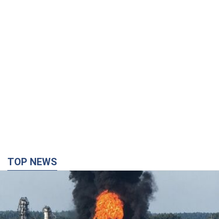
TOP NEWS
Росія стягнула під Москву три кола захисту
ППО: Зеленський пообіцяв "знаходити
технології" протидії
Президент заявив, що навіть посилена система
протиповітряної оборони РФ не гарантує захисту від
українських ударів