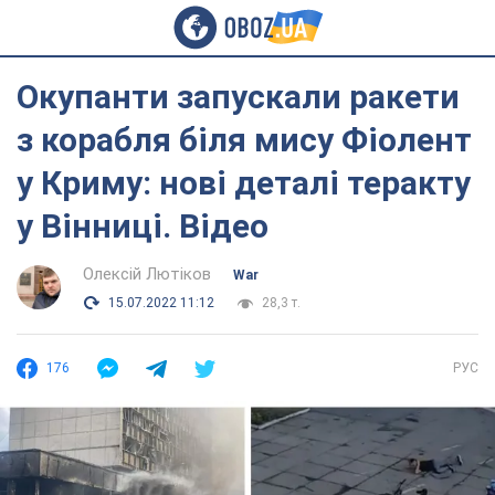
Окупанти запускали ракети
з корабля біля мису Фіолент
у Криму: нові деталі теракту
у Вінниці. Відео
Олексій Лютіков
War
15.07.2022 11:12
28,3 т.
176
РУС