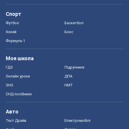
Моя школа
ГДЗ
Підручники
Онлайн уроки
ДПА
ЗНО
НМТ
СНД посібники
Авто
Тест Драйв
Електромобілі
Акції
Сервіс
Food Oboz
Рецепти
Напої
Дієти
Економіка