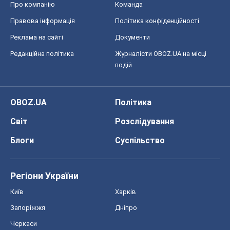
OBOZ.UA
Політика
Світ
Розслідування
Блоги
Суспільство
Регіони України
Київ
Харків
Запоріжжя
Дніпро
Черкаси
Спорт
Футбол
Баскетбол
Хокей
Бокс
Формула-1