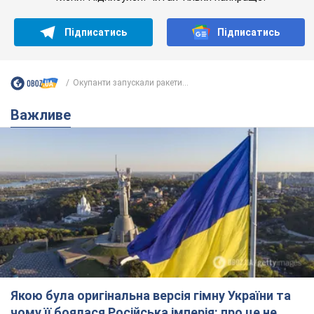
Якою була оригінальна версія гімну України та
чому її боялася Російська імперія: про це не
розповідають у школі
Державним символом є тільки перший куплет та приспів пісні
5 годин тому
21,9 т.
Олександру Пономарьову – 53: що
відомо про трьох дітей секс-
символа 90-х та який вигляд вони