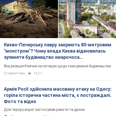
зупиняти будівництво хмарочоса
"московського вірянина"
Яка реакція Кличка на петицію щодо скасування будівництва
2 години тому
19,2 т.
Армія Росії здійснила масовану атаку на Одесу:
горіла історична частина міста, є постраждалі.
Фото та відео
Для терору ворог застосував ракети та дрони
41 хвилину тому
53,3 т.
МЗС Болгарії викликало українського посла
через інцидент із дроном: що сталося
Бесіда відбудеться 10 серпня
2 години тому
3,6 т.