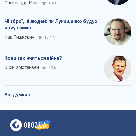
Юрій Хрістензен
12,5 т.
Всі думки
Про компанію
Команда
Правова інформація
Політика конфіденційності
Реклама на сайті
Документи
Редакційна політика
Журналісти OBOZ.UA на місці
подій