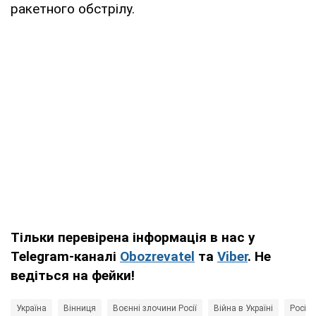
ракетного обстрілу.
Тільки перевірена інформація в нас у
Telegram-каналі
Obozrevatel
та
Viber
. Не
ведіться на фейки!
Україна
Вінниця
Воєнні злочини Росії
Війна в Україні
Росія 