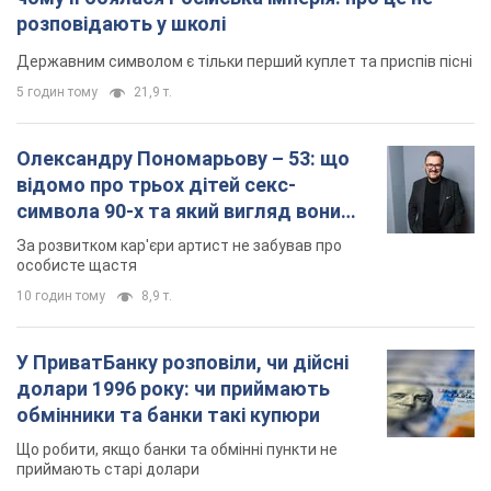
мають
За розвитком кар'єри артист не забував про
особисте щастя
10 годин тому
8,9 т.
У ПриватБанку розповіли, чи дійсні
долари 1996 року: чи приймають
обмінники та банки такі купюри
Що робити, якщо банки та обмінні пункти не
приймають старі долари
12 годин тому
80,1 т.