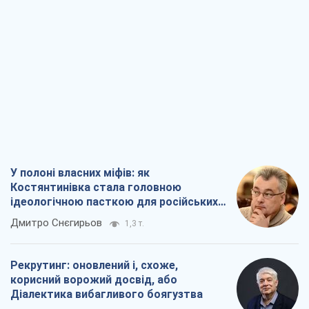
У полоні власних міфів: як
Костянтинівка стала головною
ідеологічною пасткою для російських
окупантів
Дмитро Снєгирьов
1,3 т.
Рекрутинг: оновлений і, схоже,
корисний ворожий досвід, або
Діалектика вибагливого боягузтва
Олександр Кірш
1,4 т.
Ні зброї, ні людей: як Лукашенко будує
нову армію
Ігар Тишкевич
16,4 т.
Коли закінчиться війна?