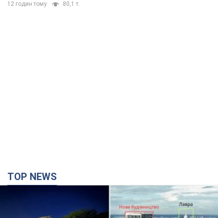
TOP NEWS
Києво-Печерську лавру закриють 80-метровим
"монстром"? Чому влада Києва відмовилась