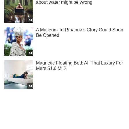
Тисни! Підписуйся! Читай тільки найкраще!
Підписатись
Підписатись