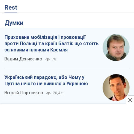
Український парадокс, або Чому у
Путіна нічого не вийшло з Україною
Віталій Портников
20,4 т.
Кремль розпочав підготовку до свого
"останнього ривку"
Костянтин Машовець
7,0 т.