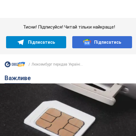
Люксембург передав Україні...
Важливе
Українці масово переносять свої мобільні
номери на одного й того самого оператора: на
який найчастіше переходять
Мобільні тарифи досягли критичної межі
10 часов назад
63,2 т.