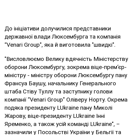
До ініціативи долучилися представники
державної влади Люксембурга та компанія
“Venari Group", яка й виготовила "швидкі".
"Висловлюємо Велику вдячність Міністерству
оборони Люксембургу, зокрема віце-прем‘єр-
міністру - міністру оборони Люксембургу пану
Франсуа Баушу, начальнику Генерального
штаба Стіву Туллу та заступнику голови
компанії “Venari Group" Оліверу Норту. Окрема
подяка президенту LUkraine пану Миколі
Жарову, віце-президенту LUkraine Інні
Яременко, а також усій команді LUkraine", –
зазначили у Посольстві України у Бельгії та