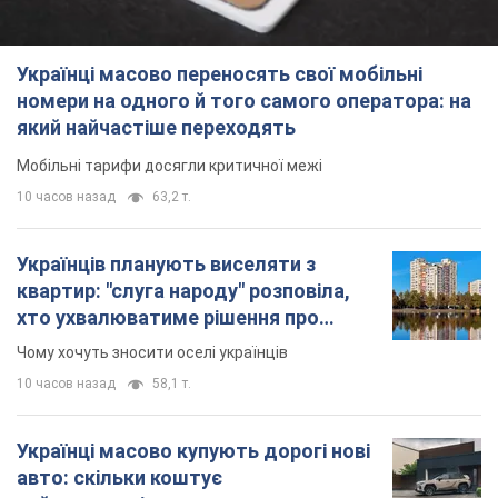
Українців планують виселяти з
квартир: "слуга народу" розповіла,
хто ухвалюватиме рішення про
знесення будинків
Чому хочуть зносити оселі українців
10 часов назад
58,1 т.
Українці масово купують дорогі нові
авто: скільки коштує
найпопулярніша модель
Які марки автомобілів воліють купувати
мешканці України
11 часов назад
37,4 т.