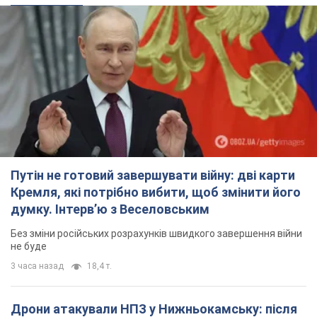
Путін не готовий завершувати війну: дві карти
Кремля, які потрібно вибити, щоб змінити його
думку. Інтерв’ю з Веселовським
Без зміни російських розрахунків швидкого завершення війни
не буде
3 часа назад
18,4 т.
Дрони атакували НПЗ у Нижньокамську: після
вибухів було видно дим. Відео
Місцеві активно публікували фото та відео
2 часа назад
3,3 т.
Україна готує Чорнобиль до чергової спроби
вторгнення з боку Росії – медіа
Журналісти розповіли, що відбувається в зоні