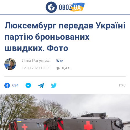
Люксембург передав Україні
партію броньованих
швидких. Фото
Лілія Рагуцька
War
12.03.2023 18:06
8,4 т.
634
РУС