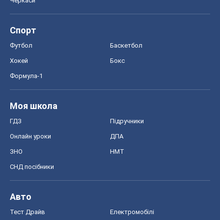
Черкаси
Спорт
Футбол
Баскетбол
Хокей
Бокс
Формула-1
Моя школа
ГДЗ
Підручники
Онлайн уроки
ДПА
ЗНО
НМТ
СНД посібники
Авто
Тест Драйв
Електромобілі