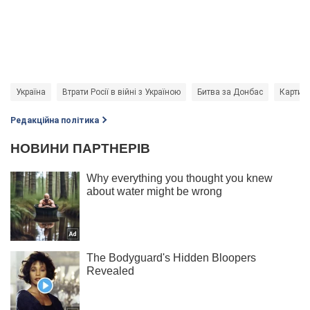
Україна
Втрати Росії в війні з Україною
Битва за Донбас
Карти б
Редакційна політика