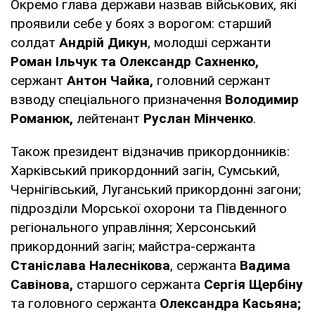
Окремо глава держави назвав військових, які
проявили себе у боях з ворогом: старший
солдат
Андрій Дикун
, молодші сержанти
Роман Ільчук та Олександр Сахненко,
сержант
Антон Чайка,
головний сержант
взводу спеціального призначення
Володимир
Романюк,
лейтенант
Руслан Мінченко
.
Також президент відзначив прикордонників:
Харківський прикордонний загін, Сумський,
Чернігівський, Луганський прикордонні загони;
підрозділи Морської охорони та Південного
регіонального управління; Херсонський
прикордонний загін; майстра-сержанта
Станіслава Налеснікова
, сержанта
Вадима
Савінова,
старшого сержанта
Сергія Щербіну
та головного сержанта
Олександра Касьяна;