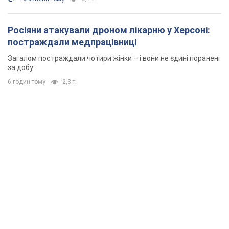
Росіяни атакували дроном лікарню у Херсоні:
постраждали медпрацівниці
Загалом постраждали чотири жінки – і вони не єдині поранені
за добу
6 годин тому
2,3 т.