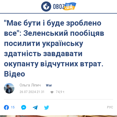
"Має бути і буде зроблено
все": Зеленський пообіцяв
посилити українську
здатність завдавати
окупанту відчутних втрат.
Відео
Ольга Ліпич
War
26.07.2024 21:31
74,9 т.
15
РУС