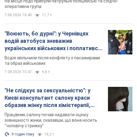
На місце події прибули патрульні поліцейські та слідчо-
оперативна група
7.08.2026 18:40
11,7 т.
"Воюють, бо дурні": у Чернівцях
водій автобуса зневажив
українських військових і поплатився.
Відео
Водія звільнили після конфлікту з пасажирами
та образ військових
7.08.2026 15:47
9,8 т.
"Не слідкує за сексуальністю": у
Києві консультант салону краси
образив жінку після хімієтерапії,
розгорівся скандал. Фото
Працівник салону почав надавати оцінку
зовнішності жінки, сказавши, що вона носить
"чоловічу стрижку"
9 годин тому
18,2 т.